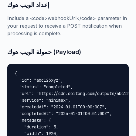
إعداد الويب هوك
Include a <code>webhookUrl</code> parameter in
your request to receive a POST notification when
processing is complete.
حمولة الويب هوك (Payload)
{

  "id": "abc123xyz",

  "status": "completed",

  "url": "https://cdn.doitong.com/outputs/abc123xy
  "service": "minimax",

  "createdAt": "2024-01-01T00:00:00Z",

  "completedAt": "2024-01-01T00:01:00Z",

  "metadata": {

    "duration": 5,

    "width": 1920,
