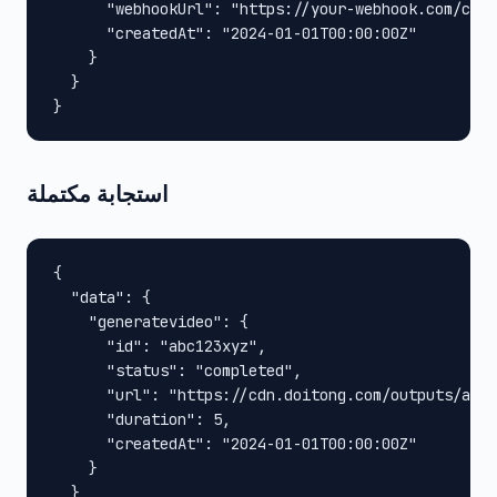
      "webhookUrl": "https://your-webhook.com/call
      "createdAt": "2024-01-01T00:00:00Z"

    }

  }

}
استجابة مكتملة
{

  "data": {

    "generatevideo": {

      "id": "abc123xyz",

      "status": "completed",

      "url": "https://cdn.doitong.com/outputs/abc1
      "duration": 5,

      "createdAt": "2024-01-01T00:00:00Z"

    }

  }
