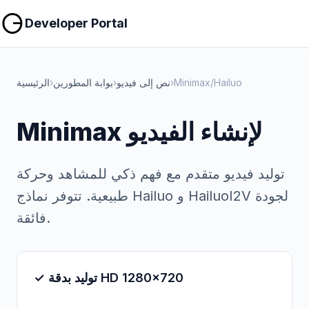
نسخ
نسخ
Developer Portal
Minimax/Hailuo
›
نص إلى فيديو
›
بوابة المطورين
›
الرئيسية
Minimax لإنشاء الفيديو
توليد فيديو متقدم مع فهم ذكي للمشاهد وحركة
طبيعية. تتوفر نماذج Hailuo و HailuoI2V لجودة
فائقة.
✓ توليد بدقة HD 1280x720