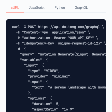
cURL
JavaScript
Python
GraphQL
curl -X POST https://api.doitong.com/graphql \

  -H "Content-Type: application/json" \

  -H "Authorization: Bearer YOUR_API_KEY" \

  -H "Idempotency-Key: unique-request-id-123" \

  -d '{

    "query": "mutation Generate($input: GenerateIn
    "variables": {

      "input": {

        "type": "VIDEO",

        "provider": "minimax",

        "input": {

          "text": "A serene landscape with mountai
        },

        "options": {

          "duration": 5,

          "aspectRatio": "16:9"
