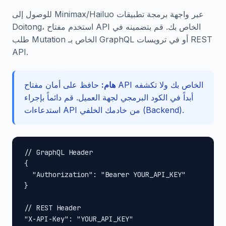
للوصول إلى Minimax/Hailuo عبر واجهة برمجة تطبيقات
Doitong، استخدم مفتاح API الخاص بك. قم بتضمينه في
طلب Mutation الخاص بـ GraphQL أو في ترويسات REST
API.
هام:
حافظ على أمان مفتاح API الخاص بك ولا تكشفه
أبداً في الكود البرمجي لجهة العميل. قم دائماً بإجراء
استدعاءات API من خادمك الخلفي (Backend).
// GraphQL Header

{

  "Authorization": "Bearer YOUR_API_KEY"

}

// REST Header

"X-API-Key": "YOUR_API_KEY"