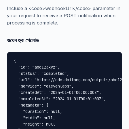
Include a <code>webhookUrl</code> parameter in
your request to receive a POST notification when
processing is complete.
ওয়েব হুক পেলোড
{

  "id": "abc123xyz",

  "status": "completed",

  "url": "https://cdn.doitong.com/outputs/abc123xy
  "service": "elevenlabs",

  "createdAt": "2024-01-01T00:00:00Z",

  "completedAt": "2024-01-01T00:01:00Z",

  "metadata": {

    "duration": null,

    "width": null,

    "height": null
