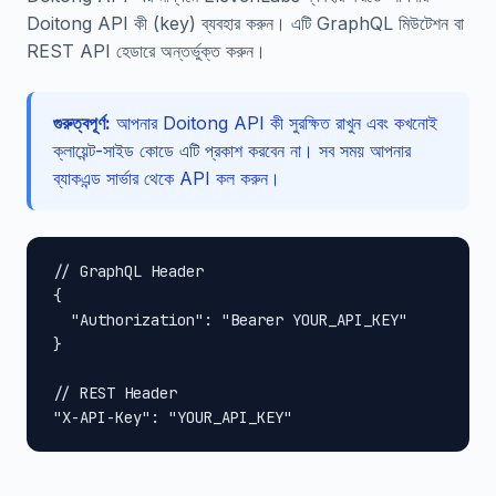
Doitong API কী (key) ব্যবহার করুন। এটি GraphQL মিউটেশন বা
REST API হেডারে অন্তর্ভুক্ত করুন।
গুরুত্বপূর্ণ:
আপনার Doitong API কী সুরক্ষিত রাখুন এবং কখনোই
ক্লায়েন্ট-সাইড কোডে এটি প্রকাশ করবেন না। সব সময় আপনার
ব্যাকএন্ড সার্ভার থেকে API কল করুন।
// GraphQL Header

{

  "Authorization": "Bearer YOUR_API_KEY"

}

// REST Header

"X-API-Key": "YOUR_API_KEY"