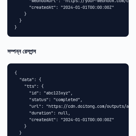
      "webhookUrl": "https://your-webhook.com/call
      "createdAt": "2024-01-01T00:00:00Z"

    }

  }

}
সম্পন্ন রেসপন্স
{

  "data": {

    "tts": {

      "id": "abc123xyz",

      "status": "completed",

      "url": "https://cdn.doitong.com/outputs/abc1
      "duration": null,

      "createdAt": "2024-01-01T00:00:00Z"

    }

  }
