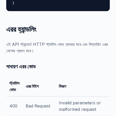
}
এরর হ্যান্ডলিং
এই API স্ট্যান্ডার্ড HTTP স্ট্যাটাস কোড ব্যবহার করে এবং বিস্তারিত এরর
মেসেজ প্রদান করে।
সাধারণ এরর কোড
স্ট্যাটাস
এরর টাইপ
বিবরণ
কোড
Invalid parameters or
400
Bad Request
malformed request