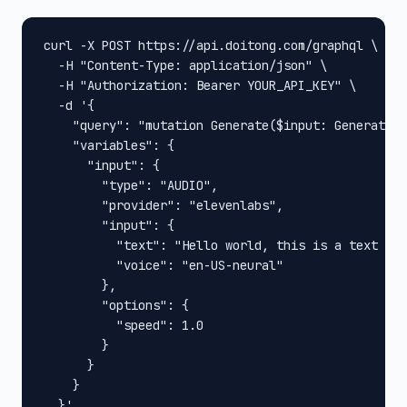
curl -X POST https://api.doitong.com/graphql \

  -H "Content-Type: application/json" \

  -H "Authorization: Bearer YOUR_API_KEY" \

  -d '{

    "query": "mutation Generate($input: GenerateIn
    "variables": {

      "input": {

        "type": "AUDIO",

        "provider": "elevenlabs",

        "input": {

          "text": "Hello world, this is a text to 
          "voice": "en-US-neural"

        },

        "options": {

          "speed": 1.0

        }

      }

    }

  }'