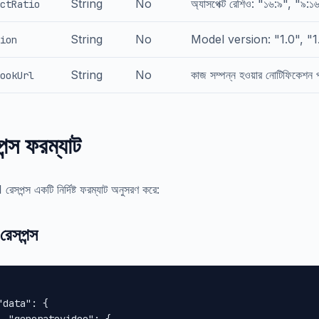
String
No
অ্যাসপেক্ট রেশিও: "১৬:৯", "৯:১
ctRatio
String
No
Model version: "1.0", "1.
ion
String
No
কাজ সম্পন্ন হওয়ার নোটিফিকেশন
ookUrl
ন্স ফরম্যাট
েসপন্স একটি নির্দিষ্ট ফরম্যাট অনুসরণ করে:
রেসপন্স
"data": {
