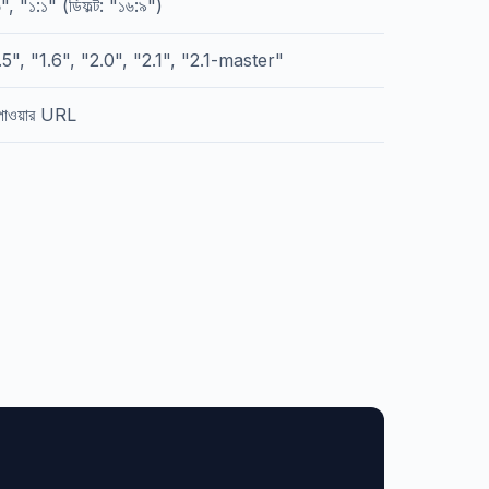
৬", "১:১" (ডিফল্ট: "১৬:৯")
5", "1.6", "2.0", "2.1", "2.1-master"
 পাওয়ার URL