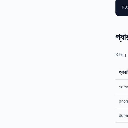
PO
প্যা
Kling A
প্যারা
serv
prom
dura