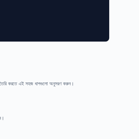
 তৈরি করতে এই সহজ ধাপগুলো অনুসরণ করুন।
ান।