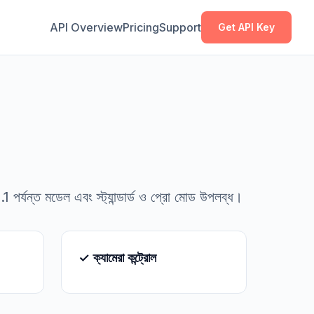
কপি করুন
কপি করুন
API Overview
Pricing
Support
Get API Key
পর্যন্ত মডেল এবং স্ট্যান্ডার্ড ও প্রো মোড উপলব্ধ।
✓ ক্যামেরা কন্ট্রোল