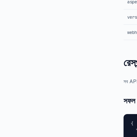
aspe
vers
webh
রেসপ
সব API র
সফল 
{

  