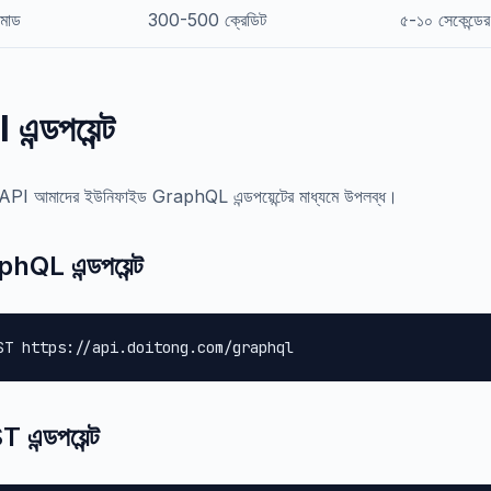
মোড
300-500 ক্রেডিট
৫-১০ সেকেন্ডের
এন্ডপয়েন্ট
API আমাদের ইউনিফাইড GraphQL এন্ডপয়েন্টের মাধ্যমে উপলব্ধ।
hQL এন্ডপয়েন্ট
ST https://api.doitong.com/graphql
এন্ডপয়েন্ট