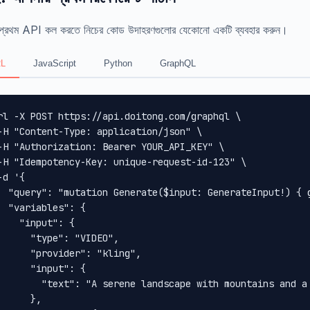
প্রথম API কল করতে নিচের কোড উদাহরণগুলোর যেকোনো একটি ব্যবহার করুন।
L
JavaScript
Python
GraphQL
rl -X POST https://api.doitong.com/graphql \

-H "Content-Type: application/json" \

-H "Authorization: Bearer YOUR_API_KEY" \

-H "Idempotency-Key: unique-request-id-123" \

-d '{

  "query": "mutation Generate($input: GenerateInput!) { 
  "variables": {

    "input": {

      "type": "VIDEO",

      "provider": "kling",

      "input": {

        "text": "A serene landscape with mountains and a 
      },
