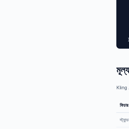
  
  
  
  
  
   
  
মূল্
Kling A
ফিচার
স্ট্যান