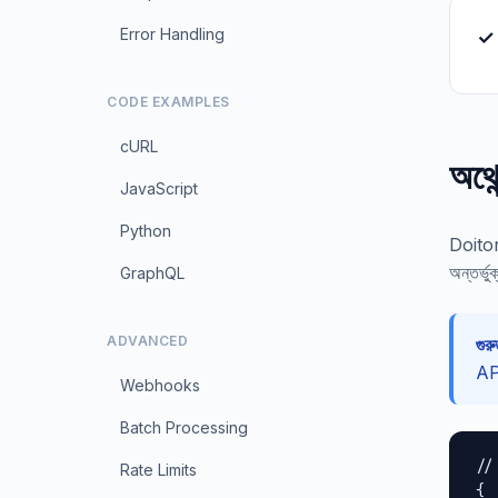
Error Handling
✓ 
CODE EXAMPLES
cURL
অথে
JavaScript
Python
Doiton
অন্তর্ভ
GraphQL
ADVANCED
গুরুত
AP
Webhooks
Batch Processing
//
Rate Limits
{
