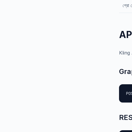
প্রো 
API 
Kling 
Grap
PO
REST 