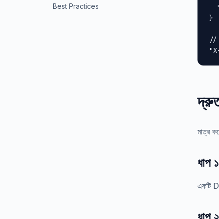
Best Practices
  
}

//
"X
দ্রু
মাত্র 
ধাপ 
একটি Do
ধাপ ২