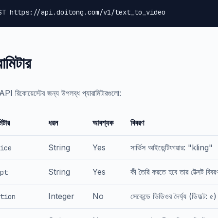
ST https://api.doitong.com/v1/text_to_video
রামিটার
PI রিকোয়েস্টের জন্য উপলব্ধ প্যারামিটারগুলো:
মিটার
ধরন
আবশ্যক
বিবরণ
String
Yes
সার্ভিস আইডেন্টিফায়ার: "kling"
ice
String
Yes
কী তৈরি করতে হবে তার টেক্সট বিবর
pt
Integer
No
সেকেন্ডে ভিডিওর দৈর্ঘ্য (ডিফল্ট: ৫)
tion