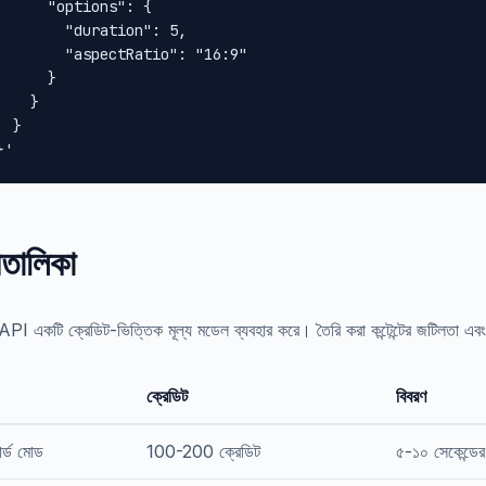
      "options": {

        "duration": 5,

        "aspectRatio": "16:9"

      }

    }

 }

}'
যতালিকা
PI একটি ক্রেডিট-ভিত্তিক মূল্য মডেল ব্যবহার করে। তৈরি করা কন্টেন্টের জটিলতা এবং
ক্রেডিট
বিবরণ
্ডার্ড মোড
100-200 ক্রেডিট
৫-১০ সেকেন্ডের স