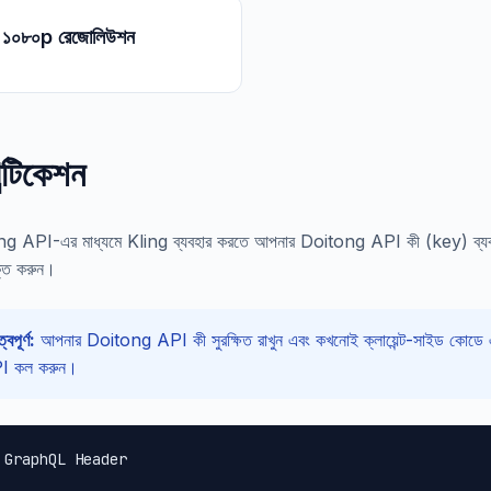
১০৮০p রেজোলিউশন
ন্টিকেশন
g API-এর মাধ্যমে Kling ব্যবহার করতে আপনার Doitong API কী (key) ব্
ুক্ত করুন।
্বপূর্ণ:
আপনার Doitong API কী সুরক্ষিত রাখুন এবং কখনোই ক্লায়েন্ট-সাইড কোডে এট
I কল করুন।
 GraphQL Header
