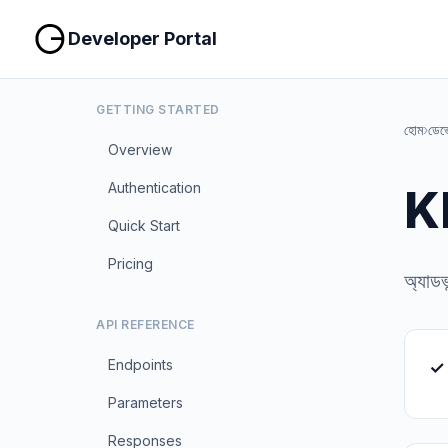
Developer Portal
GETTING STARTED
হোম
›
ডেভ
Overview
Authentication
Kl
Quick Start
Pricing
অ্যাডভ
API REFERENCE
Endpoints
✓ ১
Parameters
Responses