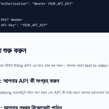
"Authorization": "Bearer YOUR_API_KEY"

 REST Header

-API-Key": "YOUR_API_KEY"
ত শুরু করুন
কয়েক মিনিটে Kling API-এর সাথে কাজ শুরু করুন। আপনার প্রথম text to video
১: আপনার API কী সংগ্রহ করুন
itong অ্যাকাউন্টে সাইন আপ করুন এবং API কী তৈরি করতে আপনার ড্যাশবোর্ডে য
: আপনার প্রথম রিকোয়েস্ট পাঠান