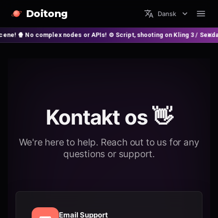
Doitong
Dansk
 No complex nodes or APIs! ⚙️ Script, shooting on Kling 3 / Seedance 2 an
Kontakt os 👋
We're here to help. Reach out to us for any
questions or support.
Email Support