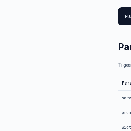
PO
Pa
Tilgæ
Par
serv
prom
widt