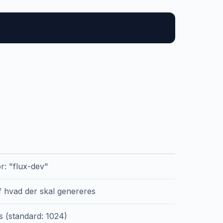
or: "flux-dev"
f hvad der skal genereres
ls (standard: 1024)