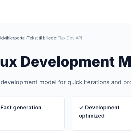
Udviklerportal
›
Tekst til billede
›
Flux Dev API
lux Development M
 development model for quick iterations and pr
Fast generation
✓ Development
optimized