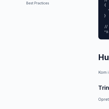
Best Practices
{

  
}

//
"X
Hu
Kom i
Tri
Opret