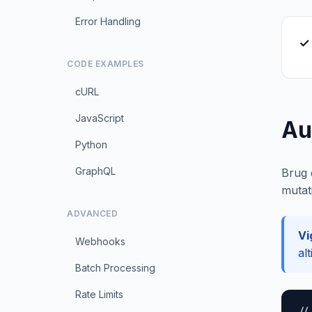
Error Handling
✓ 
CODE EXAMPLES
cURL
JavaScript
Au
Python
GraphQL
Brug 
mutat
ADVANCED
Vi
Webhooks
al
Batch Processing
Rate Limits
//