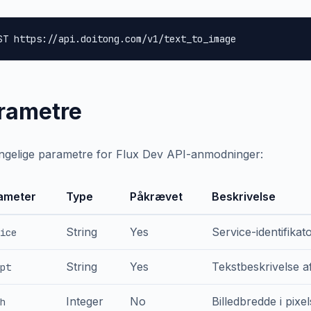
ST https://api.doitong.com/v1/text_to_image
rametre
ngelige parametre for Flux Dev API-anmodninger:
ameter
Type
Påkrævet
Beskrivelse
String
Yes
Service-identifikat
ice
String
Yes
Tekstbeskrivelse a
pt
Integer
No
Billedbredde i pixe
h