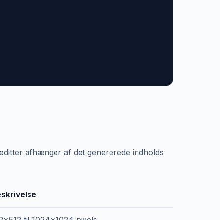
editter afhænger af det genererede indholds
skrivelse
2x512 til 1024x1024 pixels