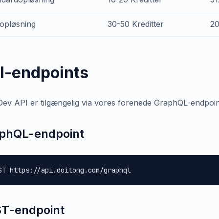
 opløsning
30-50 Kreditter
20
I-endpoints
Dev API er tilgængelig via vores forenede GraphQL-endpoin
phQL-endpoint
ST https://api.doitong.com/graphql
T-endpoint