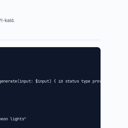
I-kald.
generate(input: $input) { id status type provider url met
eon lights"
