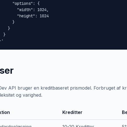
      "options": {

        "width": 1024,

        "height": 1024

      }

    }

 }

}'
iser
Dev API bruger en kreditbaseret prismodel. Forbruget af kr
eksitet og varighed.
ktion
Kreditter
Be
ndardopløsning
10-20 Kreditter
51