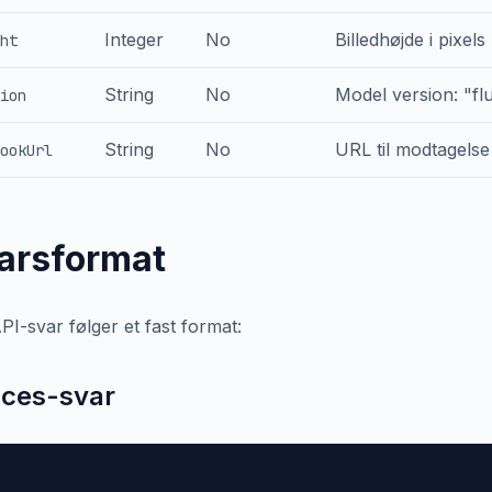
Integer
No
Billedhøjde i pixel
ht
String
No
Model version: "fl
ion
String
No
URL til modtagelse
ookUrl
arsformat
PI-svar følger et fast format:
ces-svar