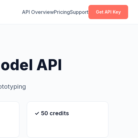
Kopier
Kopier
API Overview
Pricing
Support
Get API Key
odel API
ototyping
✓ 50 credits