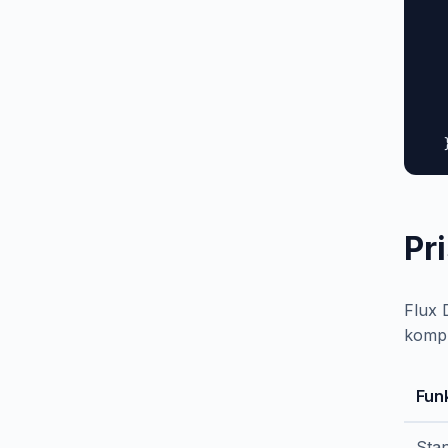
  
  
  
  
  
   
  
Pr
Flux 
kompl
Fun
Sta