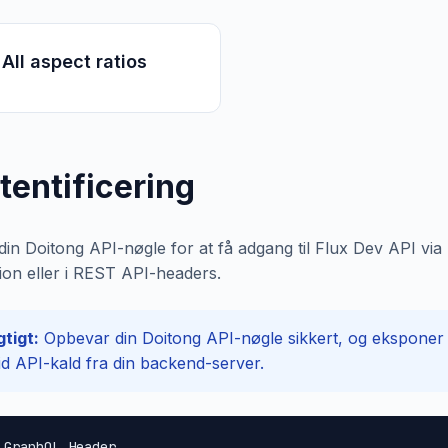
All aspect ratios
tentificering
din Doitong API-nøgle for at få adgang til Flux Dev API via
ion eller i REST API-headers.
gtigt:
Opbevar din Doitong API-nøgle sikkert, og eksponer de
tid API-kald fra din backend-server.
 GraphQL Header
