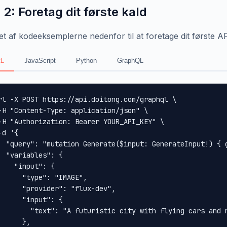
 2: Foretag dit første kald
et af kodeeksemplerne nedenfor til at foretage dit første AP
L
JavaScript
Python
GraphQL
rl -X POST https://api.doitong.com/graphql \

-H "Content-Type: application/json" \

-H "Authorization: Bearer YOUR_API_KEY" \

-d '{

  "query": "mutation Generate($input: GenerateInput!) { 
  "variables": {

    "input": {

      "type": "IMAGE",

      "provider": "flux-dev",

      "input": {

        "text": "A futuristic city with flying cars and n
      },
