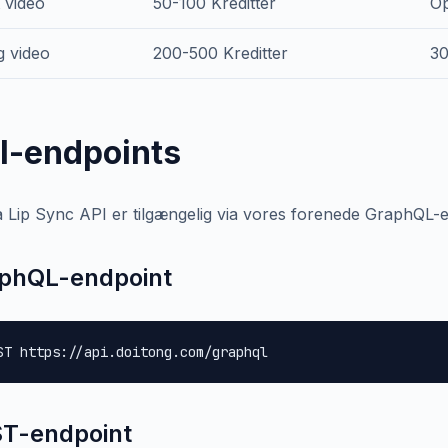
 video
50-100 Kreditter
Op
g video
200-500 Kreditter
30
I-endpoints
 Lip Sync API er tilgængelig via vores forenede GraphQL-e
phQL-endpoint
ST https://api.doitong.com/graphql
T-endpoint