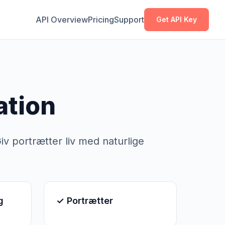
Kopier
Kopier
API Overview
Pricing
Support
Get API Key
ation
v portrætter liv med naturlige
g
✓ Portrætter