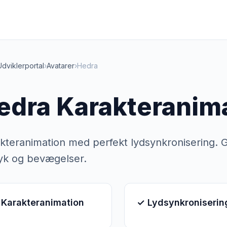
Udviklerportal
›
Avatarer
›
Hedra
edra Karakteranim
kteranimation med perfekt lydsynkronisering. Gi
yk og bevægelser.
 Karakteranimation
✓ Lydsynkroniserin