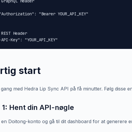
 GraphQL Header

"Authorization": "Bearer YOUR_API_KEY"

 REST Header

-API-Key": "YOUR_API_KEY"
rtig start
 gang med Hedra Lip Sync API på få minutter. Følg disse enkl
n 1: Hent din API-nøgle
 en Doitong-konto og gå til dit dashboard for at generere 