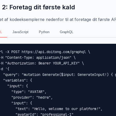
 2: Foretag dit første kald
et af kodeeksemplerne nedenfor til at foretage dit første AP
L
JavaScript
Python
GraphQL
rl -X POST https://api.doitong.com/graphql \

-H "Content-Type: application/json" \

-H "Authorization: Bearer YOUR_API_KEY" \

-d '{

  "query": "mutation Generate($input: GenerateInput!) { 
  "variables": {

    "input": {

      "type": "AVATAR",

      "provider": "hedra",

      "input": {

        "text": "Hello, welcome to our platform!",

        "avatarId": "professional-1"
