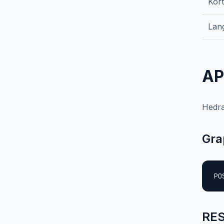
Kort
Lan
AP
Hedra
Gra
PO
RES