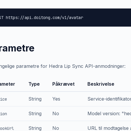
ST https://api.doitong.com/v1/avatar
rametre
ngelige parametre for Hedra Lip Sync API-anmodninger:
ameter
Type
Påkrævet
Beskrivelse
String
Yes
Service-identifikato
ice
String
No
Model version: "he
ion
String
No
URL til modtagelse 
ookUrl