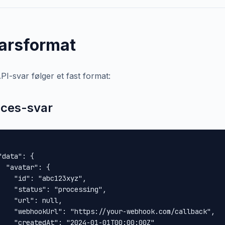
arsformat
PI-svar følger et fast format:
ces-svar
"data": {

  "avatar": {

    "id": "abc123xyz",

    "status": "processing",

    "url": null,

    "webhookUrl": "https://your-webhook.com/callback",

    "createdAt": "2024-01-01T00:00:00Z"
