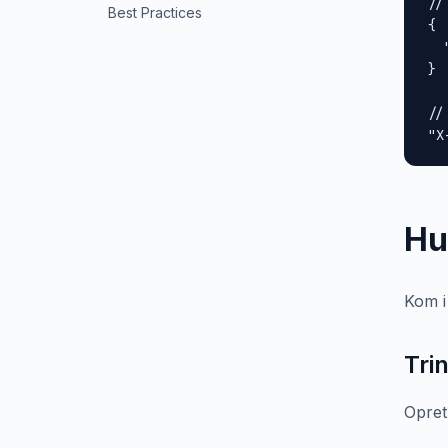
//
Best Practices
{

  
}

//
"X
Hu
Kom i
Tri
Opret