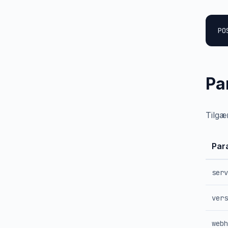
PO
Pa
Tilgæ
Par
serv
vers
webh