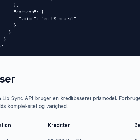
      },

      "options": {

        "voice": "en-US-neural"

      }

    }

 }

}'
iser
 Lip Sync API bruger en kreditbaseret prismodel. Forbruge
lds kompleksitet og varighed.
ktion
Kreditter
Be