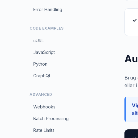
Error Handling
✓
CODE EXAMPLES
cURL
JavaScript
Au
Python
GraphQL
Brug 
eller
ADVANCED
Vi
Webhooks
al
Batch Processing
Rate Limits