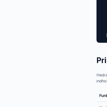
  
  
  
  
  
   
  
Pr
Hedra
indho
Fun