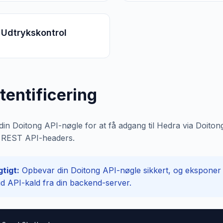
 Udtrykskontrol
tentificering
din Doitong API-nøgle for at få adgang til Hedra via Doito
 i REST API-headers.
gtigt:
Opbevar din Doitong API-nøgle sikkert, og eksponer de
tid API-kald fra din backend-server.