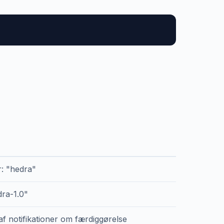
r: "hedra"
dra-1.0"
af notifikationer om færdiggørelse