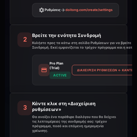
Ρυθμίσεις
doitong.com
/create/settings
Βρείτε την ενότητα Συνδρομή
2
Κυλήστε προς τα κάτω στη σελίδα Ρυθμίσεων για να βρείτε τη
Συνδρομή. Εκεί εμφανίζεται το τρέχον πρόγραμμα και η κατάσ
Pro Plan
(Trial)
ΔΙΑΧΕΊΡΙΣΗ ΡΥΘΜΊΣΕΩΝ
←
ΚΆΝΤΕ Κ
ACTIVE
Κάντε κλικ στη «Διαχείριση
3
ρυθμίσεων»
Θα ανοίξει ένα παράθυρο διαλόγου που θα δείχνει
τις λεπτομέρειες της συνδρομής σας: τρέχον
πρόγραμμα, ποσό και επόμενη ημερομηνία
χρέωσης.