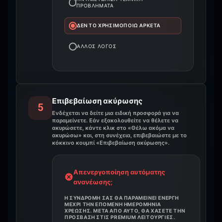
ΠΡΟΒΛΉΜΑΤΑ
ΔΕΝ ΤΟ ΧΡΗΣΙΜΟΠΟΙΏ ΑΡΚΕΤΆ
ΆΛΛΟΣ ΛΌΓΟΣ
Επιβεβαίωση ακύρωσης
5
Ενδέχεται να δείτε μια ειδική προσφορά για να
παραμείνετε. Εάν εξακολουθείτε να θέλετε να
ακυρώσετε, κάντε κλικ στο «Θέλω ακόμα να
ακυρώσω» και, στη συνέχεια, επιβεβαιώστε με το
κόκκινο κουμπί «Επιβεβαίωση ακύρωσης».
Απενεργοποίηση αυτόματης
ανανέωσης;
Η ΣΥΝΔΡΟΜΉ ΣΑΣ ΘΑ ΠΑΡΑΜΕΊΝΕΙ ΕΝΕΡΓΉ
ΜΈΧΡΙ ΤΗΝ ΕΠΌΜΕΝΗ ΗΜΕΡΟΜΗΝΊΑ
ΧΡΈΩΣΗΣ. ΜΕΤΆ ΑΠΌ ΑΥΤΌ, ΘΑ ΧΆΣΕΤΕ ΤΗΝ
ΠΡΌΣΒΑΣΗ ΣΤΙΣ PREMIUM ΛΕΙΤΟΥΡΓΊΕΣ.