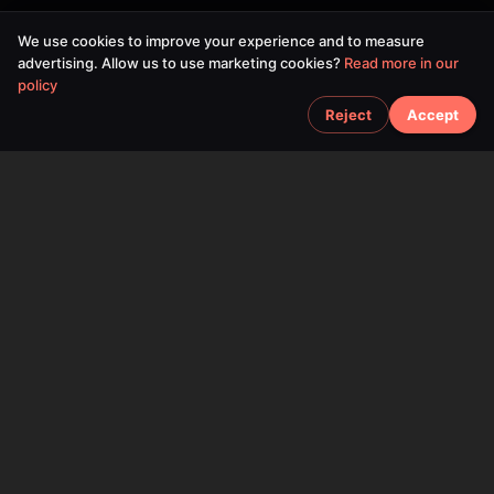
We use cookies to improve your experience and to measure
advertising. Allow us to use marketing cookies?
Read more in our
policy
Reject
Accept
SPACEFOX UNIPESSOAL LDA
©
2026
SPACEFOX UNIPESSOAL LDA. All rights reserved.
Tax ID:
519184963
Mailing Address:
Rua das Glicinias N22,
2865-769 Fernao Ferro,
Portugal