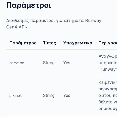
Παράμετροι
Διαθέσιμες παράμετροι για αιτήματα Runway
Gen4 API:
Παράμετρος
Τύπος
Υποχρεωτικό
Περιγρα
Αναγνωρ
String
Yes
υπηρεσία
service
"runway
Κειμενικ
περιγρα
String
Yes
αυτού π
prompt
θέλετε ν
δημιουρ