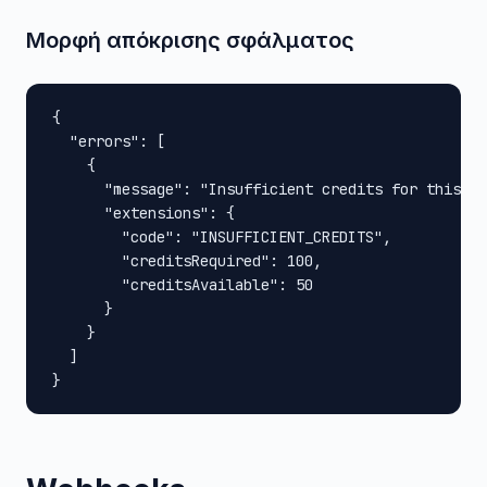
Μορφή απόκρισης σφάλματος
{

  "errors": [

    {

      "message": "Insufficient credits for this op
      "extensions": {

        "code": "INSUFFICIENT_CREDITS",

        "creditsRequired": 100,

        "creditsAvailable": 50

      }

    }

  ]

}