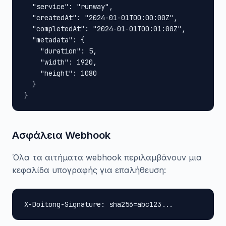
  "service": "runway",

  "createdAt": "2024-01-01T00:00:00Z",

  "completedAt": "2024-01-01T00:01:00Z",

  "metadata": {

    "duration": 5,

    "width": 1920,

    "height": 1080

  }

}
Ασφάλεια Webhook
Όλα τα αιτήματα webhook περιλαμβάνουν μια
κεφαλίδα υπογραφής για επαλήθευση:
X-Doitong-Signature: sha256=abc123...