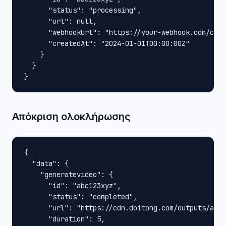
      "status": "processing",

      "url": null,

      "webhookUrl": "https://your-webhook.com/call
      "createdAt": "2024-01-01T00:00:00Z"

    }

  }

}
Απόκριση ολοκλήρωσης
{

  "data": {

    "generatevideo": {

      "id": "abc123xyz",

      "status": "completed",

      "url": "https://cdn.doitong.com/outputs/abc1
      "duration": 5,
