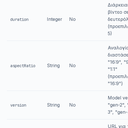
Διάρκεια
βίντεο σ
Integer
No
δευτερό
duration
(προεπιλ
5)
Αναλογί
διαστάσ
"16:9", "
String
No
aspectRatio
"1:1"
(προεπιλ
"16:9")
Model ve
String
No
"gen-2",
version
3", "gen
URL για 