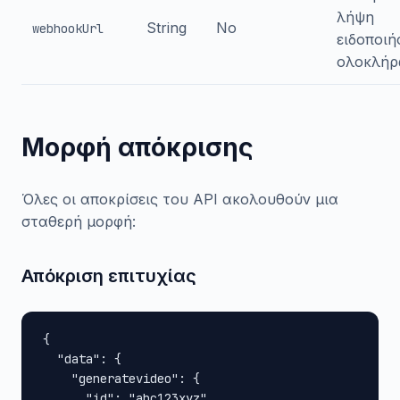
λήψη
String
No
webhookUrl
ειδοποι
ολοκλήρ
Μορφή απόκρισης
Όλες οι αποκρίσεις του API ακολουθούν μια
σταθερή μορφή:
Απόκριση επιτυχίας
{

  "data": {

    "generatevideo": {

      "id": "abc123xyz",
