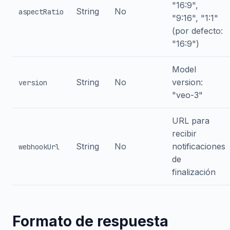
"16:9",
String
No
aspectRatio
"9:16", "1:1"
(por defecto:
"16:9")
Model
String
No
version:
version
"veo-3"
URL para
recibir
String
No
notificaciones
webhookUrl
de
finalización
Formato de respuesta