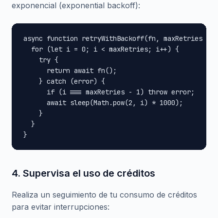
exponencial (exponential backoff):
async function retryWithBackoff(fn, maxRetries = 3
  for (let i = 0; i < maxRetries; i++) {

    try {

      return await fn();

    } catch (error) {

      if (i === maxRetries - 1) throw error;

      await sleep(Math.pow(2, i) * 1000);

    }

  }

}
4. Supervisa el uso de créditos
Realiza un seguimiento de tu consumo de créditos
para evitar interrupciones: