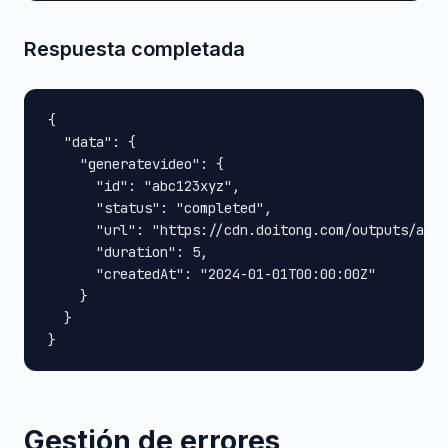
Respuesta completada
{

  "data": {

    "generatevideo": {

      "id": "abc123xyz",

      "status": "completed",

      "url": "https://cdn.doitong.com/outputs/abc1
      "duration": 5,

      "createdAt": "2024-01-01T00:00:00Z"

    }

  }

}
Gestión de errores