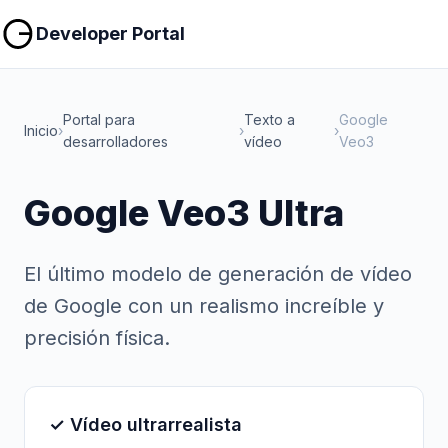
Copiar
Copiar
Developer Portal
Portal para
Texto a
Google
Inicio
›
›
›
desarrolladores
vídeo
Veo3
Google Veo3 Ultra
El último modelo de generación de vídeo
de Google con un realismo increíble y
precisión física.
✓ Vídeo ultrarrealista