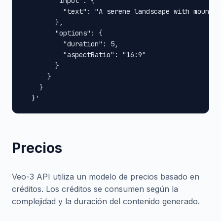
        "input": {

          "text": "A serene landscape with mountai
        },

        "options": {

          "duration": 5,

          "aspectRatio": "16:9"

        }

      }

    }

  }'
Precios
Veo-3 API utiliza un modelo de precios basado en
créditos. Los créditos se consumen según la
complejidad y la duración del contenido generado.