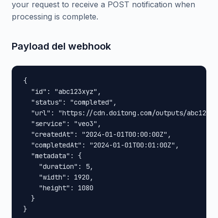
your request to receive a POST notification when
processing is complete.
Payload del webhook
{

  "id": "abc123xyz",

  "status": "completed",

  "url": "https://cdn.doitong.com/outputs/abc123xy
  "service": "veo3",

  "createdAt": "2024-01-01T00:00:00Z",

  "completedAt": "2024-01-01T00:01:00Z",

  "metadata": {

    "duration": 5,

    "width": 1920,

    "height": 1080

  }

}