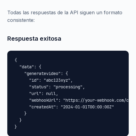
Todas las respuestas de la API siguen un formato
consistente:
Respuesta exitosa
{

  "data": {

    "generatevideo": {

      "id": "abc123xyz",

      "status": "processing",

      "url": null,

      "webhookUrl": "https://your-webhook.com/call
      "createdAt": "2024-01-01T00:00:00Z"

    }

  }

}