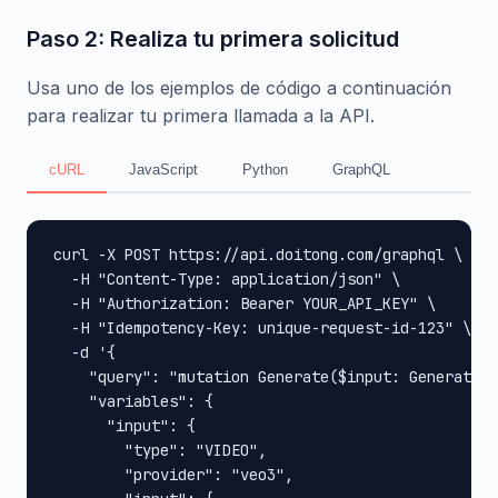
Paso 2: Realiza tu primera solicitud
Usa uno de los ejemplos de código a continuación
para realizar tu primera llamada a la API.
cURL
JavaScript
Python
GraphQL
curl -X POST https://api.doitong.com/graphql \

  -H "Content-Type: application/json" \

  -H "Authorization: Bearer YOUR_API_KEY" \

  -H "Idempotency-Key: unique-request-id-123" \

  -d '{

    "query": "mutation Generate($input: GenerateIn
    "variables": {

      "input": {

        "type": "VIDEO",

        "provider": "veo3",
