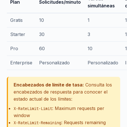
Plan
Solicitudes/minuto
simultáneas
Gratis
10
1
Starter
30
3
Pro
60
10
Enterprise
Personalizado
Personalizado
I
Encabezados de límite de tasa:
Consulta los
encabezados de respuesta para conocer el
estado actual de los límites:
: Maximum requests per
X-RateLimit-Limit
window
: Requests remaining
X-RateLimit-Remaining