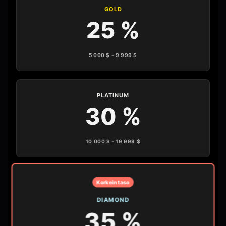
GOLD
25 %
5 000 $ - 9 999 $
PLATINUM
30 %
10 000 $ - 19 999 $
Korkein taso
DIAMOND
35 %