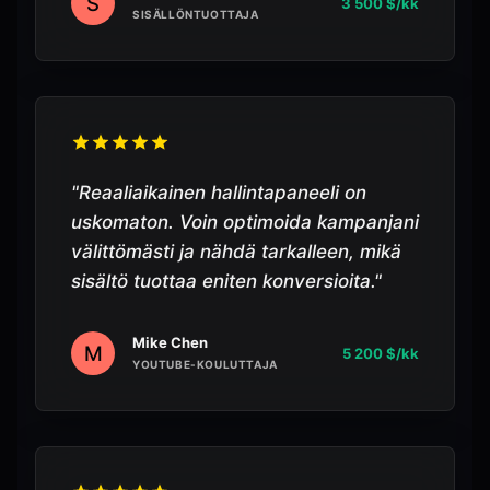
S
3 500 $/kk
SISÄLLÖNTUOTTAJA
"
Reaaliaikainen hallintapaneeli on
uskomaton. Voin optimoida kampanjani
välittömästi ja nähdä tarkalleen, mikä
sisältö tuottaa eniten konversioita.
"
Mike Chen
M
5 200 $/kk
YOUTUBE-KOULUTTAJA