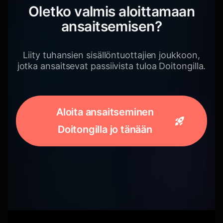
Oletko valmis aloittamaan
ansaitsemisen?
Liity tuhansien sisällöntuottajien joukkoon,
jotka ansaitsevat passiivista tuloa Doitongilla.
Aloita ansaitseminen
Doitongilla jo tänään