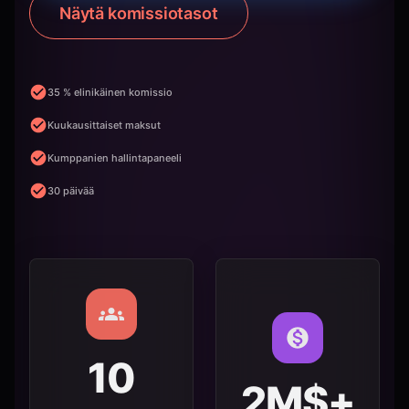
Näytä komissiotasot
35 % elinikäinen komissio
Kuukausittaiset maksut
Kumppanien hallintapaneeli
30 päivää
10
2M$+