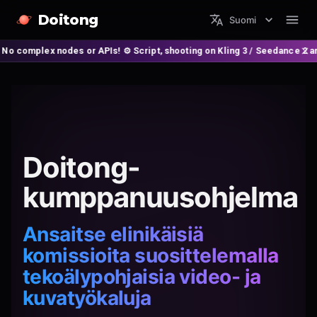
Doitong
Suomi
es or APIs! ⚙️ Script, shooting on Kling 3 / Seedance 2 and auto-editing
Doitong-
kumppanuusohjelma
Ansaitse elinikäisiä
komissioita suosittelemalla
tekoälypohjaisia video- ja
kuvatyökaluja