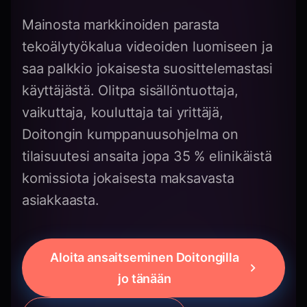
Mainosta markkinoiden parasta
tekoälytyökalua videoiden luomiseen ja
saa palkkio jokaisesta suosittelemastasi
käyttäjästä. Olitpa sisällöntuottaja,
vaikuttaja, kouluttaja tai yrittäjä,
Doitongin kumppanuusohjelma on
tilaisuutesi ansaita jopa 35 % elinikäistä
komissiota jokaisesta maksavasta
asiakkaasta.
Aloita ansaitseminen Doitongilla
jo tänään