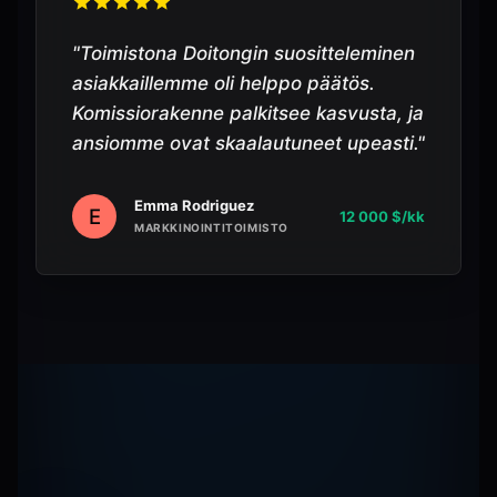
"
Toimistona Doitongin suositteleminen
asiakkaillemme oli helppo päätös.
Komissiorakenne palkitsee kasvusta, ja
ansiomme ovat skaalautuneet upeasti.
"
Emma Rodriguez
E
12 000 $/kk
MARKKINOINTITOIMISTO