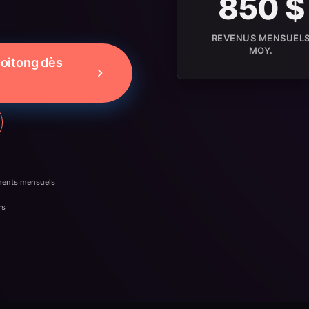
850 $
REVENUS MENSUEL
MOY.
oitong dès
ments mensuels
rs