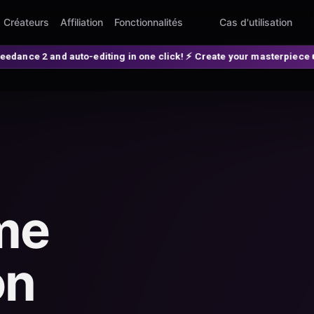
Créateurs
Affiliation
Fonctionnalités
Cas d'utilisation
editing in one click! ⚡ Create your masterpiece 👉 spellzi.com
me
on