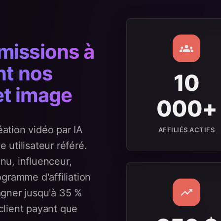
issions à
nt nos
10
 et image
000+
éation vidéo par IA
AFFILIÉS ACTIFS
utilisateur référé.
u, influenceur,
gramme d'affiliation
agner jusqu'à 35 %
client payant que