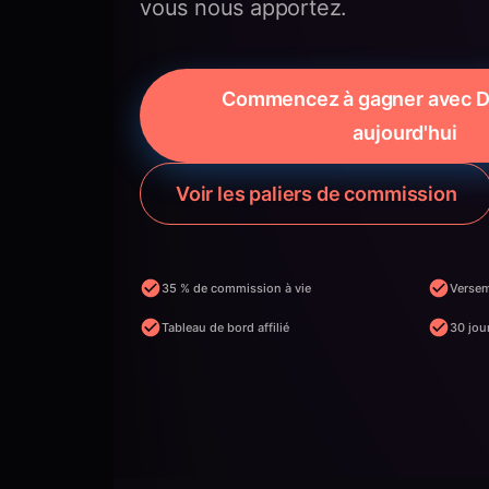
vous nous apportez.
Commencez à gagner avec D
aujourd'hui
Voir les paliers de commission
35 % de commission à vie
Verse
Tableau de bord affilié
30 jou