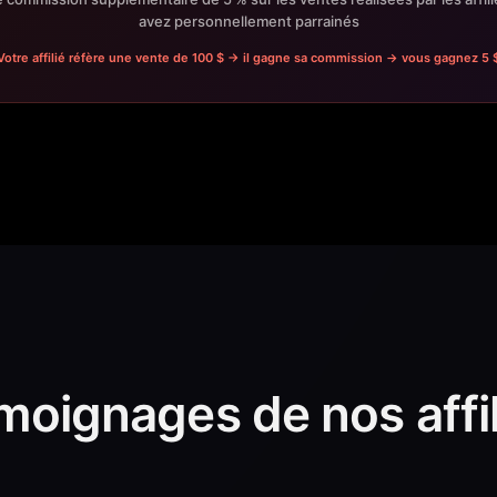
avez personnellement parrainés
Votre affilié réfère une vente de 100 $ → il gagne sa commission → vous gagnez 5 
moignages de nos affil