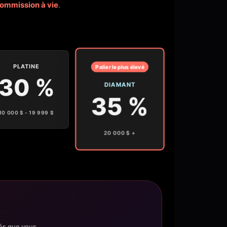
ommission à vie
.
PLATINE
Palier le plus élevé
30 %
DIAMANT
35 %
10 000 $ - 19 999 $
20 000 $ +
iés que vous