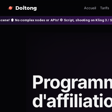
Doitong
Accueil
Tarifs
 nodes or APIs! ⚙️ Script, shooting on Kling 3 / Seedance 2 and auto-
Program
d'affiliati