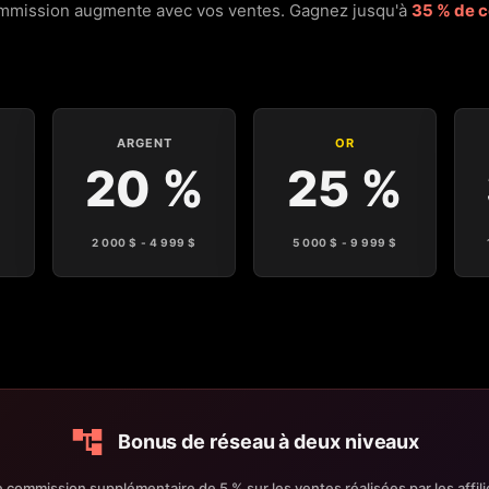
ommission augmente avec vos ventes.
Gagnez jusqu'à
35 % de c
ARGENT
OR
20 %
25 %
2 000 $ - 4 999 $
5 000 $ - 9 999 $
Bonus de réseau à deux niveaux
commission supplémentaire de 5 % sur les ventes réalisées par les affil