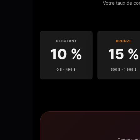
Votre taux de c
DÉBUTANT
BRONZE
10 %
15 %
0 $ - 499 $
500 $ - 1 999 $
Gagnez une 