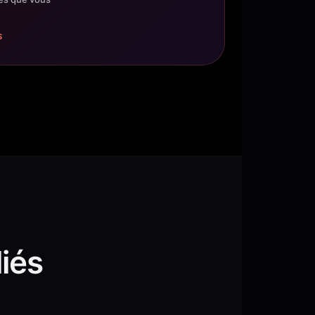
$
iés