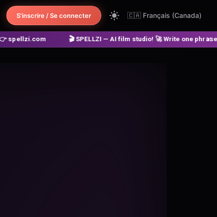
🇨🇦
Français (Canada)
S'inscrire / Se connecter
🎬 SPELLZI — AI film studio! 🚀 Write one phrase ➔ get a finished mo