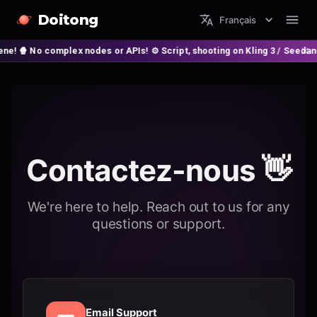
Doitong
Français
o complex nodes or APIs! ⚙️ Script, shooting on Kling 3 / Seedance 2 and
Contactez-nous 👋
We're here to help. Reach out to us for any
questions or support.
Email Support