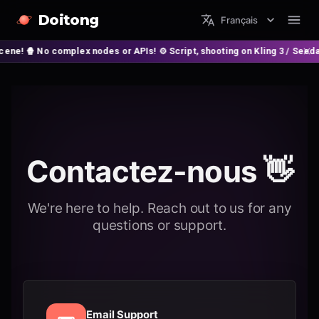
Doitong
Français
No complex nodes or APIs! ⚙️ Script, shooting on Kling 3 / Seedance 2 and
Contactez-nous 👋
We're here to help. Reach out to us for any
questions or support.
Email Support