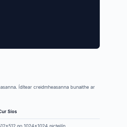
asanna. Ídítear creidmheasanna bunaithe ar
Cur Síos
512x512 go 1024x1024 picteilín