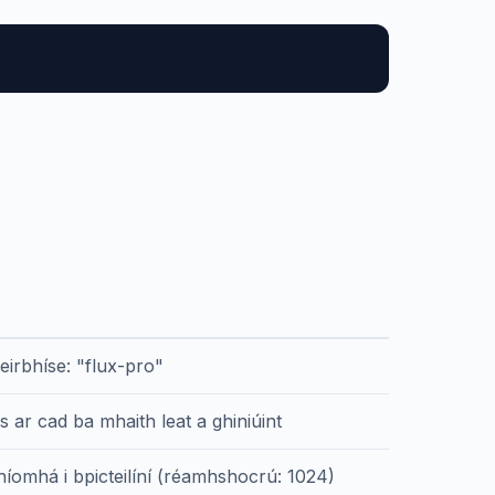
seirbhíse: "flux-pro"
s ar cad ba mhaith leat a ghiniúint
híomhá i bpicteilíní (réamhshocrú: 1024)