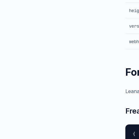
heig
vers
webh
Fo
Leana
Fre
{
