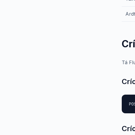
Ardt
Cr
Tá Fl
Crí
PO
Crí