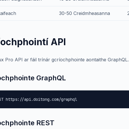
aifeach
30-50 Creidmheasanna
íochphointí API
ux Pro API ar fáil trínár gcríochphointe aontaithe GraphQL.
ochphointe GraphQL
ST https://api.doitong.com/graphql
ochphointe REST