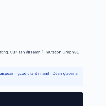
itong. Cuir san áireamh í i mutation GraphQL
ispeáin i gcód cliant í riamh. Déan glaonna