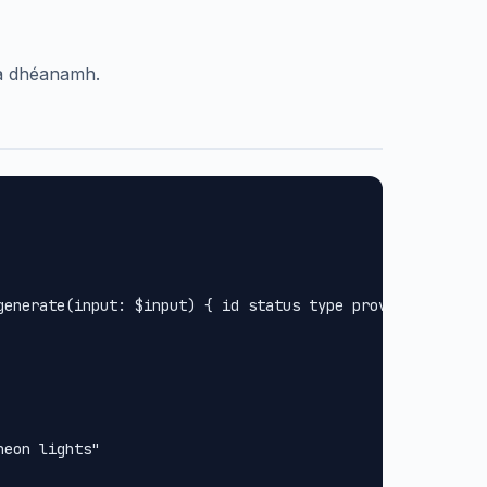
 a dhéanamh.
generate(input: $input) { id status type provider url met
eon lights"
