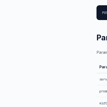
PO
Pa
Paraim
Par
serv
prom
widt