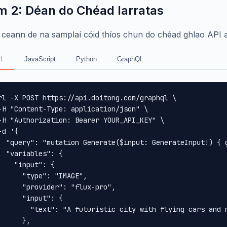
m 2: Déan do Chéad Iarratas
 ceann de na samplaí cóid thíos chun do chéad ghlao API
L
JavaScript
Python
GraphQL
rl -X POST https://api.doitong.com/graphql \

-H "Content-Type: application/json" \

-H "Authorization: Bearer YOUR_API_KEY" \

-d '{

  "query": "mutation Generate($input: GenerateInput!) { 
  "variables": {

    "input": {

      "type": "IMAGE",

      "provider": "flux-pro",

      "input": {

        "text": "A futuristic city with flying cars and n
      },
