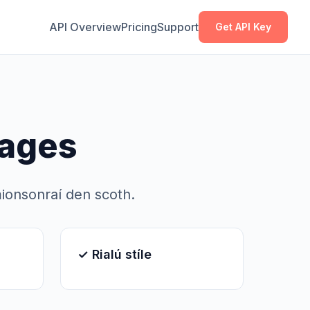
Cóipeáil
Cóipeáil
API Overview
Pricing
Support
Get API Key
mages
mionsonraí den scoth.
✓ Rialú stíle