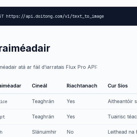
ST https://api.doitong.com/v1/text_to_image
raiméadair
éadair atá ar fáil d'iarratais Flux Pro API:
aiméadar
Cineál
Riachtanach
Cur Síos
Teaghrán
Yes
Aitheantóir 
ice
Teaghrán
Yes
Tuairisc téac
pt
Slánuimhir
No
Leithead na 
h