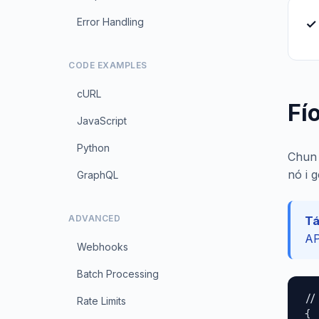
Error Handling
✓ 
CODE EXAMPLES
cURL
Fí
JavaScript
Python
Chun 
nó i 
GraphQL
ADVANCED
Tá
AP
Webhooks
Batch Processing
//
Rate Limits
{
