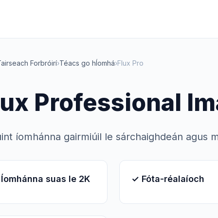
airseach Forbróirí
›
Téacs go hÍomhá
›
Flux Pro
lux Professional I
úint íomhánna gairmiúil le sárchaighdeán agus 
 Íomhánna suas le 2K
✓ Fóta-réalaíoch