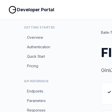
Developer Portal
GETTING STARTED
Baile
›
T
Overview
Authentication
F
Quick Start
Pricing
Gini
API REFERENCE
Endpoints
✓
Parameters
Responses