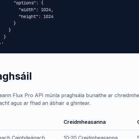
      "options": {

        "width": 1024,

        "height": 1024

      }

    }

 }

}'
aghsáil
eann Flux Pro API múnla praghsála bunaithe ar chreidmhe
acht agus ar fhad an ábhair a ghintear.
Creidmheasanna
feach Caighdeánach
10-20 Creidmheasanna