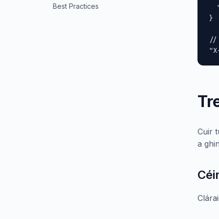
Best Practices
  
}

//
"X
Tr
Cuir 
a ghin
Céi
Clára