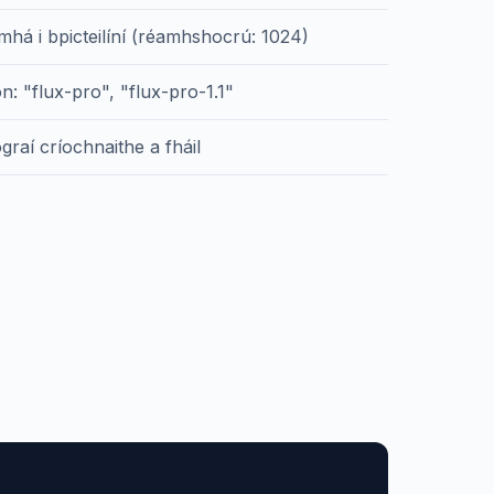
mhá i bpicteilíní (réamhshocrú: 1024)
n: "flux-pro", "flux-pro-1.1"
raí críochnaithe a fháil