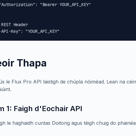
"Authorization": "Bearer YOUR_API_KEY"

 REST Header

-API-Key": "YOUR_API_KEY"
eoir Thapa
tús le Flux Pro API laistigh de chúpla nóiméad. Lean na cé
iúint.
m 1: Faigh d'Eochair API
igh le haghaidh cuntas Doitong agus téigh chuig do phainéal 