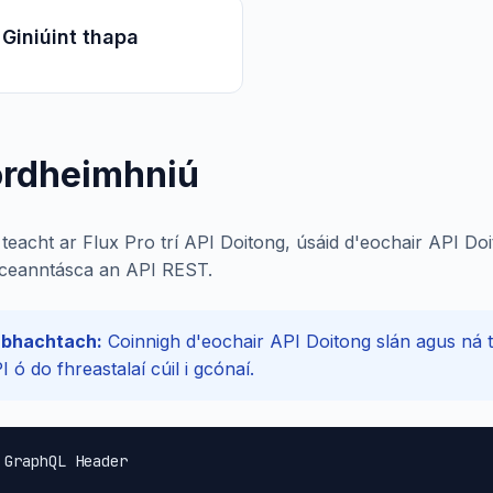
Giniúint thapa
ordheimhniú
teacht ar Flux Pro trí API Doitong, úsáid d'eochair API Do
gceanntásca an API REST.
bhachtach:
Coinnigh d'eochair API Doitong slán agus ná ta
I ó do fhreastalaí cúil i gcónaí.
 GraphQL Header
