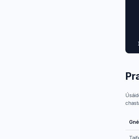
  
  
  
  
  
   
  
Pr
Úsáid
chast
Gné
Tai