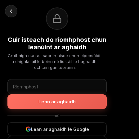
Cuir isteach do ríomhphost chun
leanúint ar aghaidh
Cruthaigh cuntas saor in aisce chun eipeasóidí
a dhíghlasáil le boinn nó liostáil le haghaidh
rochtain gan teorainn.
Lean ar aghaidh
nó
Lean ar aghaidh le Google