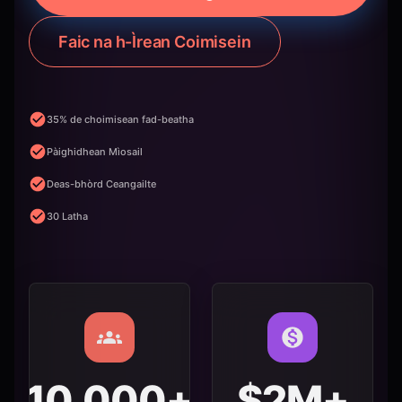
Faic na h-Ìrean Coimisein
35% de choimisean fad-beatha
Pàighidhean Mìosail
Deas-bhòrd Ceangailte
30 Latha
10,000+
$2M+