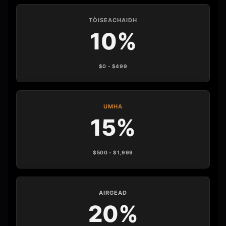
TÒISEACHAIDH
10%
$0 - $499
UMHA
15%
$500 - $1,999
AIRGEAD
20%