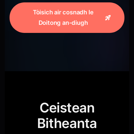
Tòisich air cosnadh le
Doitong an-diugh
Ceistean
Bitheanta