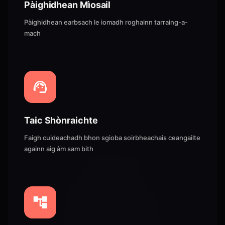
Pàighidhean Mìosail
Pàighidhean earbsach le iomadh roghainn tarraing-a-
mach
Taic Shònraichte
Faigh cuideachadh bhon sgioba soirbheachais ceangailte
againn aig àm sam bith