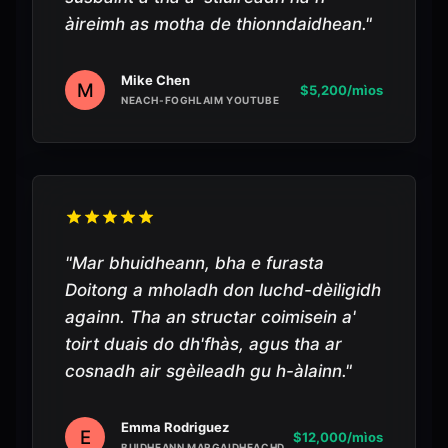
àireimh as motha de thionndaidhean.
"
Mike Chen
M
$5,200/mìos
NEACH-FOGHLAIM YOUTUBE
"
Mar bhuidheann, bha e furasta
Doitong a mholadh don luchd-dèiligidh
againn. Tha an structar coimisein a'
toirt duais do dh'fhàs, agus tha ar
cosnadh air sgèileadh gu h-àlainn.
"
Emma Rodriguez
E
$12,000/mìos
BUIDHEANN MARGAIDHEACHD