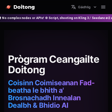
Doitong
Gàidhlig
 or APIs! ⚙️ Script, shooting on Kling 3 / Seedance 2 and auto-editing i
Prògram Ceangailte
Doitong
Coisinn Coimiseanan Fad-
beatha le bhith a'
Brosnachadh Innealan
Dealbh & Bhidio AI