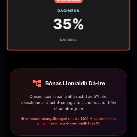
DAOIMEAN
35%
$20,000+
Bònas Lìonraidh Dà-ìre
Coisinn coimisean a bharrachd de 5% bho
reicichean a nì luchd-ceangailte a chuireas tu fhèin
chun phrògram
Nì an neach-ceangailte agad reic de $100 → coisinnidh iad
an coimisean aca → coisinnidh tusa $5