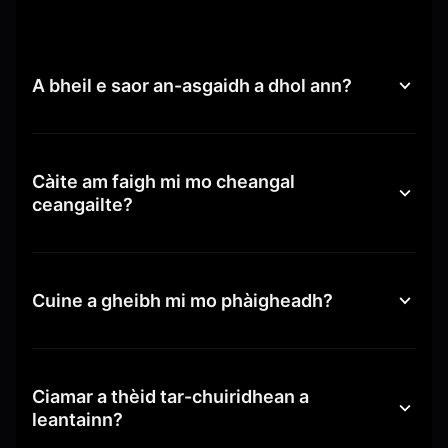
A bheil e saor an-asgaidh a dhol ann?
Càite am faigh mi mo cheangal
ceangailte?
Cuine a gheibh mi mo phàigheadh?
Ciamar a thèid tar-chuiridhean a
leantainn?