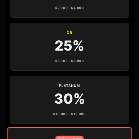
$2,000 - $4,999
ÒR
25%
$5,000 - $9,999
PLATANUM
30%
$10,000 - $19,999
An Ìre as Àirde