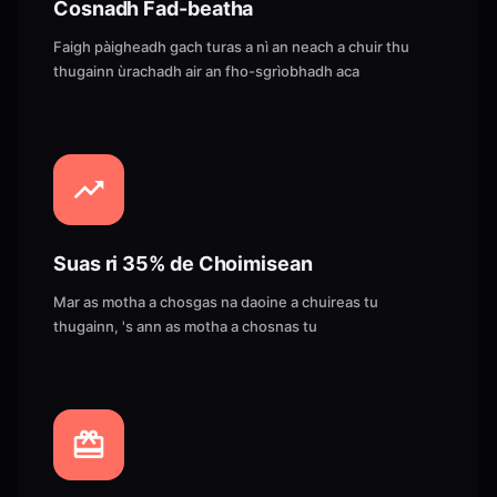
Cosnadh Fad-beatha
Faigh pàigheadh gach turas a nì an neach a chuir thu
thugainn ùrachadh air an fho-sgrìobhadh aca
Suas ri 35% de Choimisean
Mar as motha a chosgas na daoine a chuireas tu
thugainn, 's ann as motha a chosnas tu