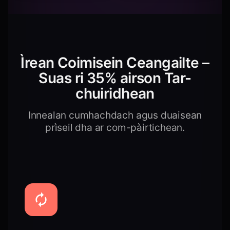
Ìrean Coimisein Ceangailte –
Suas ri 35% airson Tar-
chuiridhean
Innealan cumhachdach agus duaisean
prìseil dha ar com-pàirtichean.