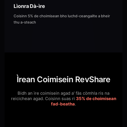
Lìonra Dà-ìre
Coisinn 5% de choimisean bho luchd-ceangailte a bheir
thu a-steach
Ìrean Coimisein RevShare
Bidh an ìre coimisein agad a' fàs còmhla ris na
reicichean agad.
Coisinn suas ri
35% de choimisean
fad-beatha
.