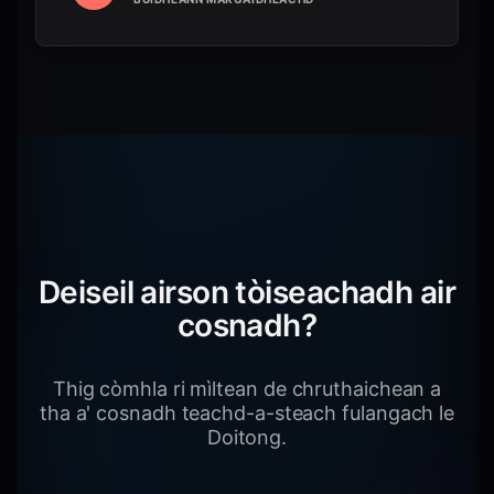
Deiseil airson tòiseachadh air
cosnadh?
Thig còmhla ri mìltean de chruthaichean a
tha a' cosnadh teachd-a-steach fulangach le
Doitong.