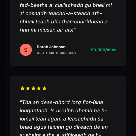
fad-beatha a' ciallachadh gu bheil mi
a' cosnadh teachd-a-steach ath-
chuairteach bho thar-chuiridhean a
rinn mi mìosan air ais!
"
Sarah Johnson
S
$3,500/mìos
CRUTHAICHE SUSBAINT
"
Tha an deas-bhòrd lorg fìor-ùine
iongantach. Is urrainn dhomh na h-
iomairtean agam a leasachadh sa
bhad agus faicinn gu dìreach dè an
susbaint a tha a' stiùireadh na h-