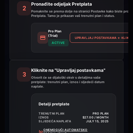
Pronađite odjeljak Pretplata
2
Pomaknite se prema dolje na stranici Postavke kako biste pronaš
Pretplata. Tamo je prikazan vaš trenutni plan i status.
Pro Plan
(Trial)
UPRAVLJAJ POSTAVKAMA
←
KLIKNI
ACTIVE
Kliknite na "Upravljaj postavkama"
3
Otvorit će se dijaloški okvir s detaljima vaše
pretplate: trenutni plan, iznos i sljedeći datum
naplate.
Detalji pretplate
TRENUTNI PLAN
PRO PLAN
IZNOS
$27.00 / MONTH
SLJEDEĆA NAPLATA
JULY 15, 2025
ONEMOGUĆI AUTOMATSKO