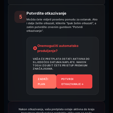
Potvrdite otkazivanje
5
Možda ćete vidjeti posebnu ponudu za ostanak. Ako
i dalje želite otkazati, kliknite "Ipak želim otkazati", a
zatim potvrdite crvenim gumbom "Potvrdi
otkazivanje".
Onemogućiti automatsko
produljenje?
VAŠA ĆE PRETPLATA OSTATI AKTIVNA DO
SLJEDEĆEG DATUMA NAPLATE. NAKON
TOGA IZGUBIT ĆETE PRISTUP PREMIUM
ZNAČAJKAMA.
ZADRŽI
POTVRDI
PLAN
OTKAZIVANJE
←
Nakon otkazivanja, vaša pretplata ostaje aktivna do kraja