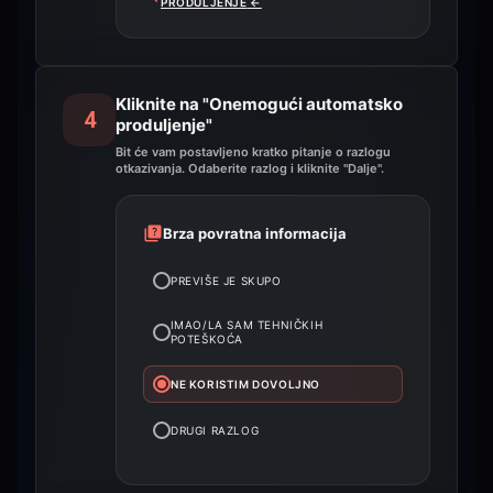
PRODULJENJE
←
Kliknite na "Onemogući automatsko
4
produljenje"
Bit će vam postavljeno kratko pitanje o razlogu
otkazivanja. Odaberite razlog i kliknite "Dalje".
Brza povratna informacija
PREVIŠE JE SKUPO
IMAO/LA SAM TEHNIČKIH
POTEŠKOĆA
NE KORISTIM DOVOLJNO
DRUGI RAZLOG