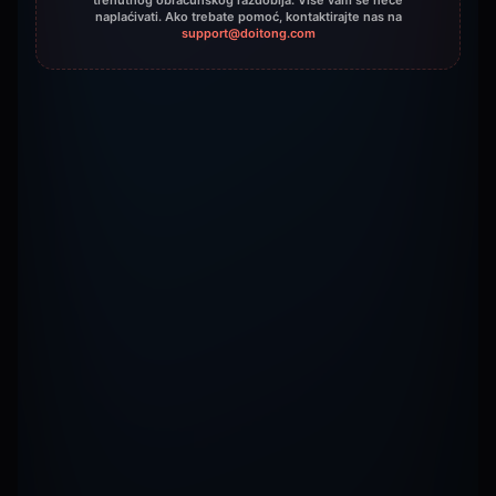
trenutnog obračunskog razdoblja. Više vam se neće
naplaćivati. Ako trebate pomoć, kontaktirajte nas na
support@doitong.com