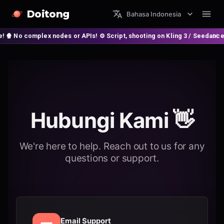
Doitong
Bahasa Indonesia
omplex nodes or APIs! ⚙️ Script, shooting on Kling 3 / Seedance 2 and au
Hubungi Kami 👋
We're here to help. Reach out to us for any
questions or support.
Email Support