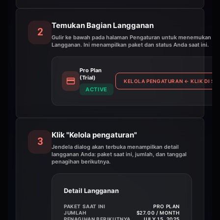
Temukan Bagian Langganan
2
Gulir ke bawah pada halaman Pengaturan untuk menemukan ba
Langganan. Ini menampilkan paket dan status Anda saat ini.
Pro Plan
(Trial)
KELOLA PENGATURAN
←
KLIK DI SIN
ACTIVE
Klik "Kelola pengaturan"
3
Jendela dialog akan terbuka menampilkan detail
langganan Anda: paket saat ini, jumlah, dan tanggal
penagihan berikutnya.
Detail Langganan
PAKET SAAT INI
PRO PLAN
JUMLAH
$27.00 / MONTH
PENAGIHAN BERIKUTNYA
JULY 15, 2025