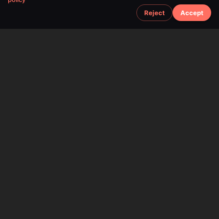
Reject
Accept
SPACEFOX UNIPESSOAL LDA
©
2026
SPACEFOX UNIPESSOAL LDA. All rights reserved.
Tax ID:
519184963
Mailing Address:
Rua das Glicinias N22,
2865-769 Fernao Ferro,
Portugal
Useful Links
Home
Pricing