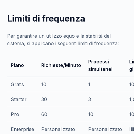
Limiti di frequenza
Per garantire un utilizzo equo e la stabilità del
sistema, si applicano i seguenti limiti di frequenza:
Processi
Li
Piano
Richieste/Minuto
simultanei
gi
Gratis
10
1
1
Starter
30
3
1
Pro
60
10
1
Enterprise
Personalizzato
Personalizzato
Il