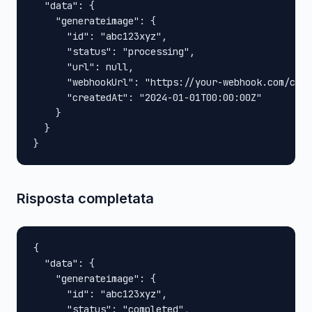
  "data": {

    "generateimage": {

      "id": "abc123xyz",

      "status": "processing",

      "url": null,

      "webhookUrl": "https://your-webhook.com/call
      "createdAt": "2024-01-01T00:00:00Z"

    }

  }

}
Risposta completata
{

  "data": {

    "generateimage": {

      "id": "abc123xyz",

      "status": "completed",
