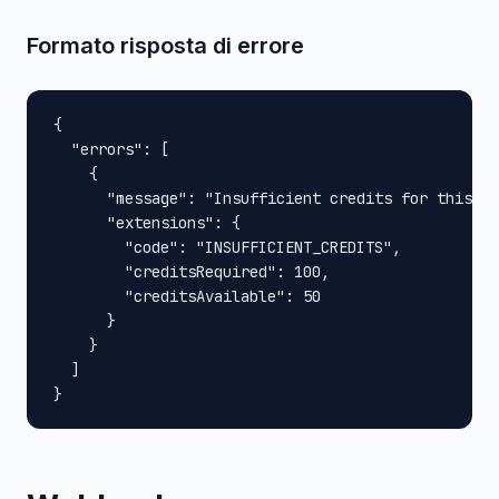
Formato risposta di errore
{

  "errors": [

    {

      "message": "Insufficient credits for this op
      "extensions": {

        "code": "INSUFFICIENT_CREDITS",

        "creditsRequired": 100,

        "creditsAvailable": 50

      }

    }

  ]

}