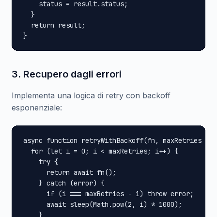
    status = result.status;

  }

  return result;

}
3. Recupero dagli errori
Implementa una logica di retry con backoff
esponenziale:
async function retryWithBackoff(fn, maxRetries = 3
  for (let i = 0; i < maxRetries; i++) {

    try {

      return await fn();

    } catch (error) {

      if (i === maxRetries - 1) throw error;

      await sleep(Math.pow(2, i) * 1000);

    }
