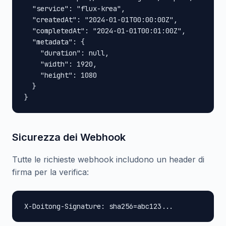
  "service": "flux-krea",

  "createdAt": "2024-01-01T00:00:00Z",

  "completedAt": "2024-01-01T00:01:00Z",

  "metadata": {

    "duration": null,

    "width": 1920,

    "height": 1080

  }

}
Sicurezza dei Webhook
Tutte le richieste webhook includono un header di
firma per la verifica:
X-Doitong-Signature: sha256=abc123...