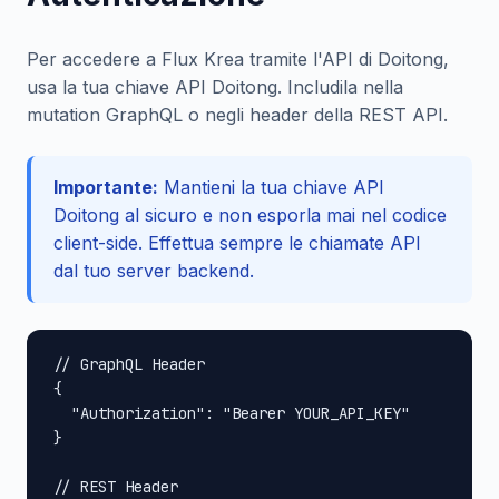
Per accedere a Flux Krea tramite l'API di Doitong,
usa la tua chiave API Doitong. Includila nella
mutation GraphQL o negli header della REST API.
Importante:
Mantieni la tua chiave API
Doitong al sicuro e non esporla mai nel codice
client-side. Effettua sempre le chiamate API
dal tuo server backend.
// GraphQL Header

{

  "Authorization": "Bearer YOUR_API_KEY"

}

// REST Header
