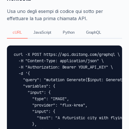
Usa uno degli esempi di codice qui sotto per
effettuare la tua prima chiamata API.
cURL
JavaScript
Python
GraphQL
curl -X POST https://api.doitong.com/graphql \

  -H "Content-Type: application/json" \

  -H "Authorization: Bearer YOUR_API_KEY" \

  -d '{

    "query": "mutation Generate($input: GenerateIn
    "variables": {

      "input": {

        "type": "IMAGE",

        "provider": "flux-krea",

        "input": {

          "text": "A futuristic city with flying c
        },
