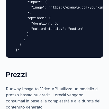
        "input": {

          "image": "https://example.com/your-image
        },

        "options": {

          "duration": 5,

          "motionIntensity": "medium"

        }

      }

    }

  }'
Prezzi
Runway Image-to-Video API utilizza un modello di
prezzo basato su crediti. I crediti vengono
consumati in base alla complessità e alla durata del
contenuto generato.