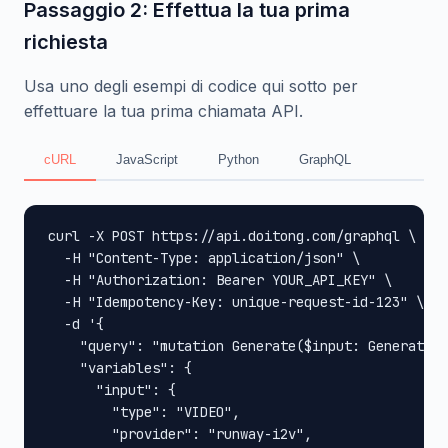
Passaggio 2: Effettua la tua prima
richiesta
Usa uno degli esempi di codice qui sotto per
effettuare la tua prima chiamata API.
cURL
JavaScript
Python
GraphQL
curl -X POST https://api.doitong.com/graphql \

  -H "Content-Type: application/json" \

  -H "Authorization: Bearer YOUR_API_KEY" \

  -H "Idempotency-Key: unique-request-id-123" \

  -d '{

    "query": "mutation Generate($input: GenerateIn
    "variables": {

      "input": {

        "type": "VIDEO",

        "provider": "runway-i2v",
