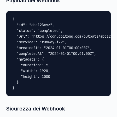
Payload del Webhook
{

  "id": "abc123xyz",

  "status": "completed",

  "url": "https://cdn.doitong.com/outputs/abc123xy
  "service": "runway-i2v",

  "createdAt": "2024-01-01T00:00:00Z",

  "completedAt": "2024-01-01T00:01:00Z",

  "metadata": {

    "duration": 5,

    "width": 1920,

    "height": 1080

  }

}
Sicurezza dei Webhook