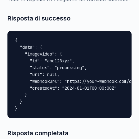
Risposta di successo
{

  "data": {

    "imagevideo": {

      "id": "abc123xyz",

      "status": "processing",

      "url": null,

      "webhookUrl": "https://your-webhook.com/call
      "createdAt": "2024-01-01T00:00:00Z"

    }

  }

}
Risposta completata