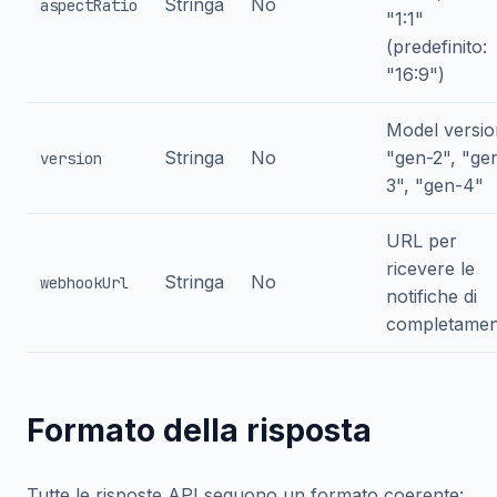
Stringa
No
aspectRatio
"1:1"
(predefinito:
"16:9")
Model versio
Stringa
No
"gen-2", "ge
version
3", "gen-4"
URL per
ricevere le
Stringa
No
webhookUrl
notifiche di
completamen
Formato della risposta
Tutte le risposte API seguono un formato coerente: