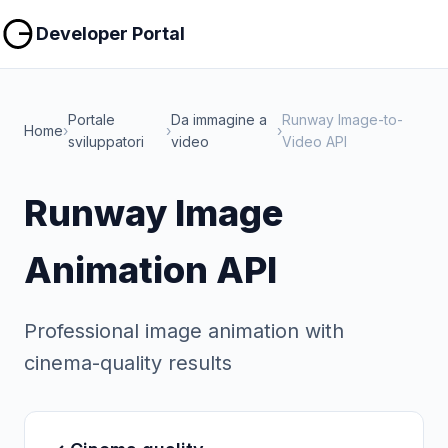
Copia
Copia
Developer Portal
Portale
Da immagine a
Runway Image-to-
Home
›
›
›
sviluppatori
video
Video API
Runway Image
Animation API
Professional image animation with
cinema-quality results