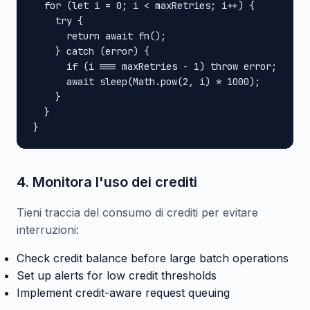
  for (let i = 0; i < maxRetries; i++) {

    try {

      return await fn();

    } catch (error) {

      if (i === maxRetries - 1) throw error;

      await sleep(Math.pow(2, i) * 1000);

    }

  }

}
4. Monitora l'uso dei crediti
Tieni traccia del consumo di crediti per evitare
interruzioni:
Check credit balance before large batch operations
Set up alerts for low credit thresholds
Implement credit-aware request queuing