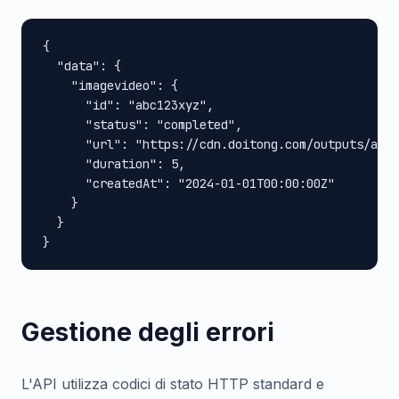
{

  "data": {

    "imagevideo": {

      "id": "abc123xyz",

      "status": "completed",

      "url": "https://cdn.doitong.com/outputs/abc1
      "duration": 5,

      "createdAt": "2024-01-01T00:00:00Z"

    }

  }

}
Gestione degli errori
L'API utilizza codici di stato HTTP standard e