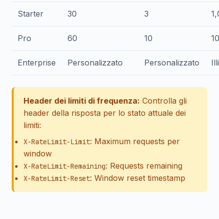
Starter
30
3
1
Pro
60
10
1
Enterprise
Personalizzato
Personalizzato
Il
Header dei limiti di frequenza:
Controlla gli
header della risposta per lo stato attuale dei
limiti:
: Maximum requests per
X-RateLimit-Limit
window
: Requests remaining
X-RateLimit-Remaining
: Window reset timestamp
X-RateLimit-Reset