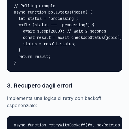
// Polling example

async function pollStatus(jobId) {

  let status = 'processing';

  while (status === 'processing') {

    await sleep(2000); // Wait 2 seconds

    const result = await checkJobStatus(jobId);

    status = result.status;

  }

  return result;

}
3. Recupero dagli errori
Implementa una logica di retry con backoff
esponenziale:
async function retryWithBackoff(fn, maxRetries = 3