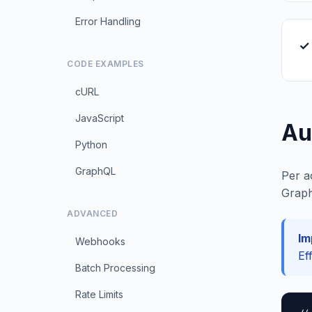
Error Handling
✓
CODE EXAMPLES
cURL
JavaScript
Au
Python
GraphQL
Per a
Graph
ADVANCED
Im
Webhooks
Ef
Batch Processing
Rate Limits