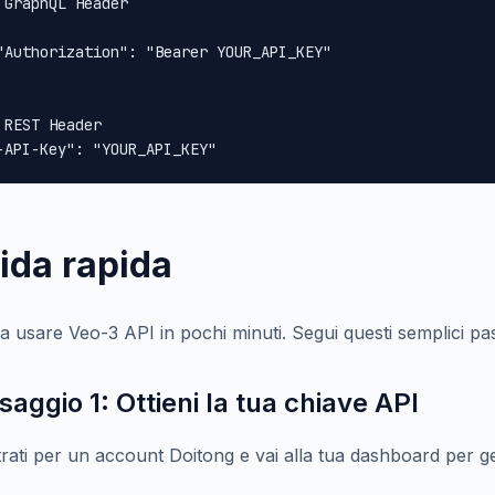
 GraphQL Header

"Authorization": "Bearer YOUR_API_KEY"

 REST Header

-API-Key": "YOUR_API_KEY"
ida rapida
a a usare Veo-3 API in pochi minuti. Segui questi semplici pa
saggio 1: Ottieni la tua chiave API
trati per un account Doitong e vai alla tua dashboard per 