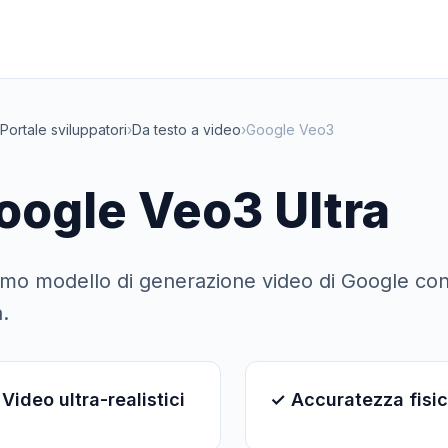
Portale sviluppatori
›
Da testo a video
›
Google Veo3
oogle Veo3 Ultra
timo modello di generazione video di Google con
a.
Video ultra-realistici
✓ Accuratezza fisi