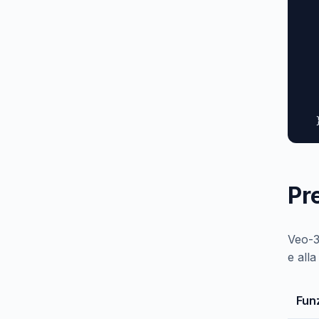
  
  
  
  
  
  
   
  
Pr
Veo-3
e all
Funz