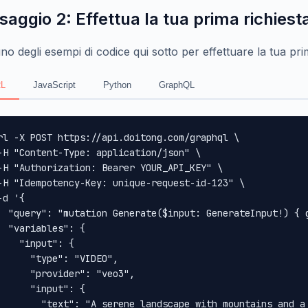
saggio 2: Effettua la tua prima richiest
no degli esempi di codice qui sotto per effettuare la tua pr
L
JavaScript
Python
GraphQL
rl -X POST https://api.doitong.com/graphql \

-H "Content-Type: application/json" \

-H "Authorization: Bearer YOUR_API_KEY" \

-H "Idempotency-Key: unique-request-id-123" \

-d '{

  "query": "mutation Generate($input: GenerateInput!) { 
  "variables": {

    "input": {

      "type": "VIDEO",

      "provider": "veo3",

      "input": {

        "text": "A serene landscape with mountains and a 