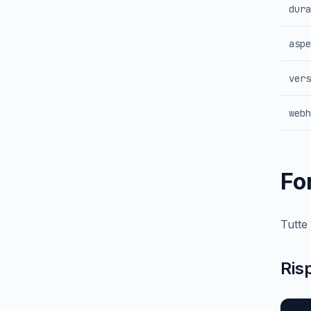
dura
aspe
vers
webh
Fo
Tutte
Ris