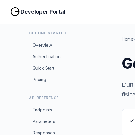
Developer Portal
GETTING STARTED
Home
›
Overview
Authentication
G
Quick Start
Pricing
L'ul
fisic
API REFERENCE
Endpoints
✓ 
Parameters
Responses