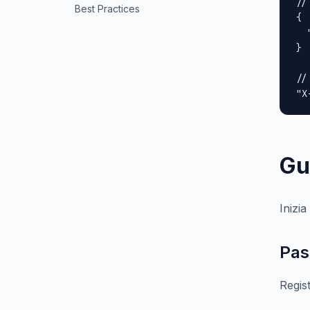
//
Best Practices
{

  
}

//
"X
Gu
Inizi
Pas
Regis