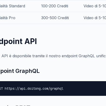
alità Standard
100-200 Crediti
Video di 5-1
alità Pro
300-500 Crediti
Video di 5-1
dpoint API
 API è disponibile tramite il nostro endpoint GraphQL unific
point GraphQL
ST https://api.doitong.com/graphql