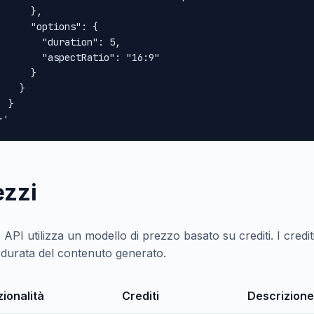
      },

      "options": {

        "duration": 5,

        "aspectRatio": "16:9"

      }

    }

 }

}'
ezzi
 API utilizza un modello di prezzo basato su crediti. I cred
a durata del contenuto generato.
ionalità
Crediti
Descrizione