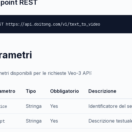
point REST
ST https://api.doitong.com/v1/text_to_video
rametri
tri disponibili per le richieste Veo-3 API:
ametro
Tipo
Obbligatorio
Descrizione
Stringa
Yes
Identificatore del s
ice
Stringa
Yes
Descrizione testual
pt