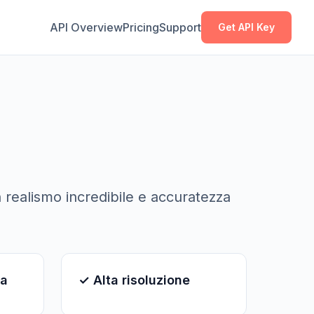
Copia
Copia
API Overview
Pricing
Support
Get API Key
 realismo incredibile e accuratezza
ca
✓ Alta risoluzione