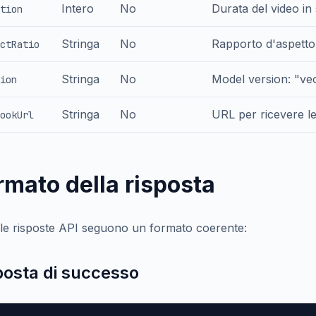
Intero
No
Durata del video in 
tion
Stringa
No
Rapporto d'aspetto: 
ctRatio
Stringa
No
Model version: "ve
ion
Stringa
No
URL per ricevere l
ookUrl
rmato della risposta
 le risposte API seguono un formato coerente:
posta di successo