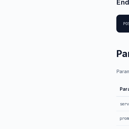
End
PO
Pa
Parame
Par
serv
prom