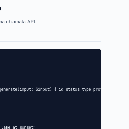
a
ima chiamata API.
generate(input: $input) { id status type provider url met
lake at sunset"
