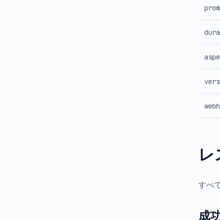
prom
dura
aspe
vers
webh
レ
すべ
成