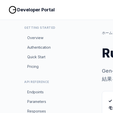
Developer Portal
GETTING STARTED
ホーム
Overview
Authentication
R
Quick Start
Pricing
Ge
結果
API REFERENCE
Endpoints
✓
Parameters
モ
Responses