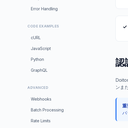
Error Handling
✓
CODE EXAMPLES
cURL
JavaScript
Python
認
GraphQL
Doi
ンまた
ADVANCED
Webhooks
重
Batch Processing
バ
Rate Limits