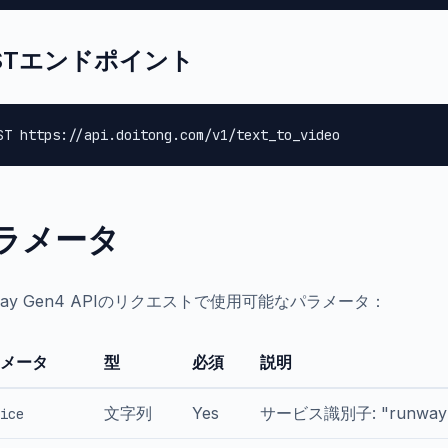
STエンドポイント
ST https://api.doitong.com/v1/text_to_video
ラメータ
way Gen4 APIのリクエストで使用可能なパラメータ：
メータ
型
必須
説明
文字列
Yes
サービス識別子: "runway
ice