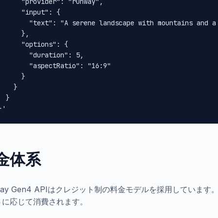
      "provider": "runway",

      "input": {

        "text": "A serene landscape with mountains and a 
      },

      "options": {

        "duration": 5,

        "aspectRatio": "16:9"

      }

    }

 }

}'
金体系
way Gen4 APIはクレジット制の料金モデルを採用してい
さに応じて消費されます。