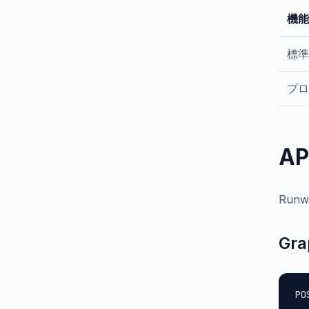
機能
標準
プロ
A
Run
Gr
PO