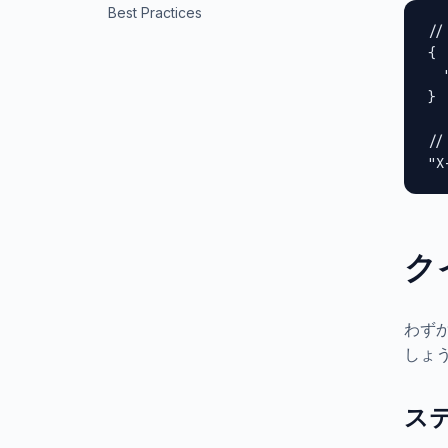
Best Practices
//
{

  
}

//
"X
ク
わずか
しょ
ステ