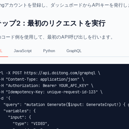
tongアカウントを登録し、ダッシュボードからAPIキーを発行
テップ2：最初のリクエストを実行
のコード例を使用して、最初のAPI呼び出しを行います。
L
JavaScript
Python
GraphQL
rl -X POST https://api.doitong.com/graphql \

-H "Content-Type: application/json" \

-H "Authorization: Bearer YOUR_API_KEY" \

-H "Idempotency-Key: unique-request-id-123" \

-d '{

  "query": "mutation Generate($input: GenerateInput!) { 
  "variables": {

    "input": {

      "type": "VIDEO",
