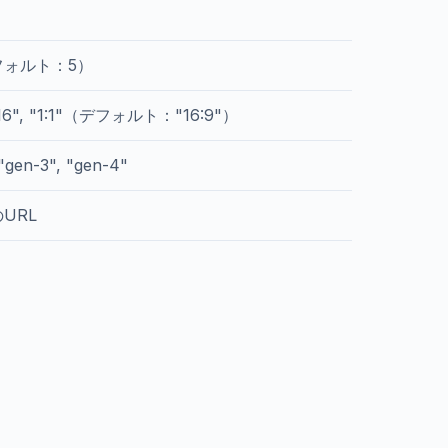
ォルト：5）
:16", "1:1"（デフォルト："16:9"）
 "gen-3", "gen-4"
URL