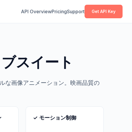
コピー
コピー
API Overview
Pricing
Support
Get API Key
ティブスイート
ショナルな画像アニメーション。映画品質の
ン
✓ モーション制御