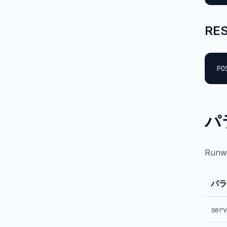
RE
PO
パ
Run
パラ
serv