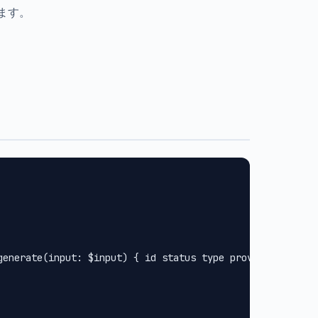
します。
generate(input: $input) { id status type provider url met