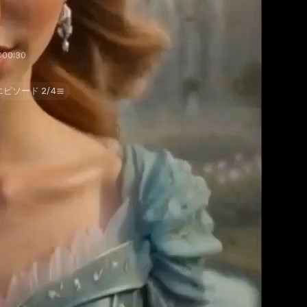
00
0:30
エピソード 2/4
ринцесса и принц эльфийский