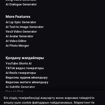
AI Dialogue Generator
More Features
AI Lip Sync Generator
AI Text to Image Generator
Veo3 Video Generator
AI Avatar Generator
AI Video Editor
AI Photo Merger
Қолдану жағдайлары
YouTube Shorts AI
TikTok видео генераторы
AI Reels генераторы
Видеоны аудиоға айналдыру
Видеоны мәтінге айналдыру
AI Subtitle Generator
Free AI Chat
Біз сіздің тәжірибеңізді жақсарту және жарнама тиімділігін
өлшеу үшін cookie файлдарын пайдаланамыз. Маркетингтік