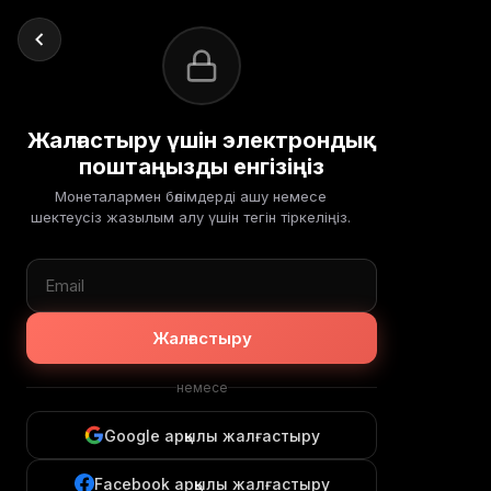
Жалғастыру үшін электрондық
поштаңызды енгізіңіз
Монеталармен бөлімдерді ашу немесе
шектеусіз жазылым алу үшін тегін тіркеліңіз.
Жалғастыру
немесе
Google арқылы жалғастыру
Facebook арқылы жалғастыру