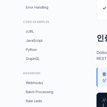
Error Handling
✓
CODE EXAMPLES
cURL
인
JavaScript
Python
Doit
RES
GraphQL
ADVANCED
중
상
Webhooks
Batch Processing
//
Rate Limits
{
