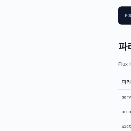
PO
파
Flux
파라
serv
prom
widt