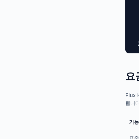
  
  
  
  
  
   
  
요
Flu
됩니다
기능
표준