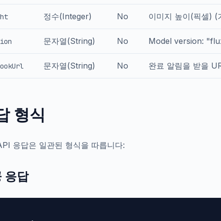
정수(Integer)
No
이미지 높이(픽셀) (기
ht
문자열(String)
No
Model version: "fl
ion
문자열(String)
No
완료 알림을 받을 U
ookUrl
답 형식
API 응답은 일관된 형식을 따릅니다:
 응답