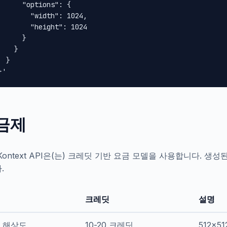
      "options": {

        "width": 1024,

        "height": 1024

      }

    }

 }

}'
금제
x Kontext API은(는) 크레딧 기반 요금 모델을 사용합니다.
.
크레딧
설명
 해상도
10-20 크레딧
512x51