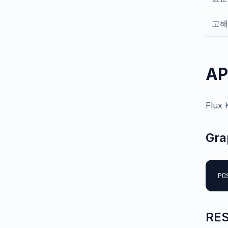
고해
A
Flux
Gr
PO
RE