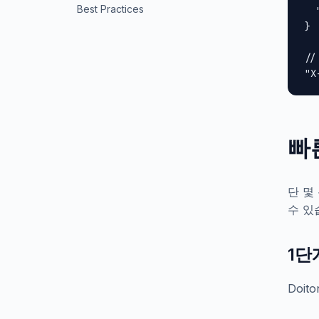
Best Practices
  
}

//
"X
빠
단 몇 
수 있
1단
Doi