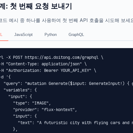
계: 첫 번째 요청 보내기
코드 예시 중 하나를 사용하여 첫 번째 API 호출을 시도해 보세요
L
JavaScript
Python
GraphQL
rl -X POST https://api.doitong.com/graphql \

-H "Content-Type: application/json" \

-H "Authorization: Bearer YOUR_API_KEY" \

-d '{

  "query": "mutation Generate($input: GenerateInput!) { 
  "variables": {

    "input": {

      "type": "IMAGE",

      "provider": "flux-kontext",

      "input": {

        "text": "A futuristic city with flying cars and n
      },
