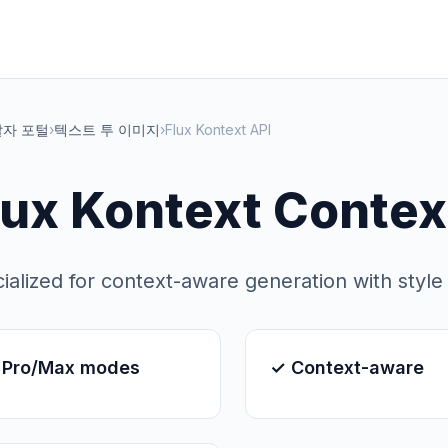
자 포털
›
텍스트 투 이미지
›
Flux Kontext API
lux Kontext Contex
ialized for context-aware generation with style
 Pro/Max modes
✓ Context-aware