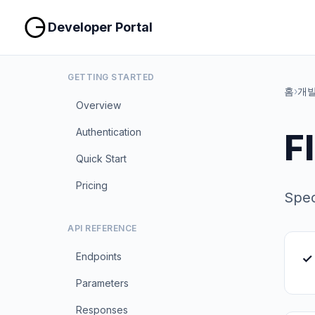
Developer Portal
GETTING STARTED
홈
›
개발
Overview
Authentication
F
Quick Start
Pricing
Spec
API REFERENCE
Endpoints
✓
Parameters
Responses