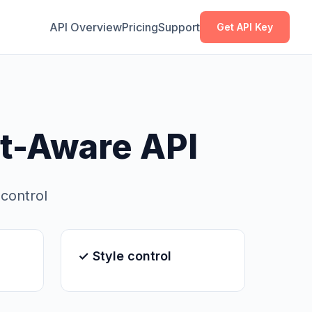
복사
복사
API Overview
Pricing
Support
Get API Key
t-Aware API
 control
✓ Style control