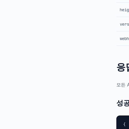
heig
vers
webh
응
모든 
성공
{
