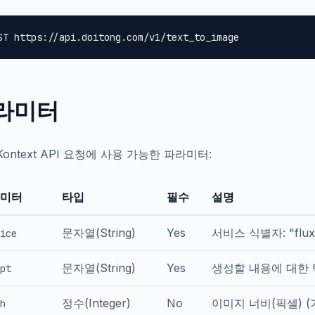
ST https://api.doitong.com/v1/text_to_image
라미터
 Kontext API 요청에 사용 가능한 파라미터:
미터
타입
필수
설명
문자열(String)
Yes
서비스 식별자: "flux-
ice
문자열(String)
Yes
생성할 내용에 대한
pt
정수(Integer)
No
이미지 너비(픽셀) (기
h