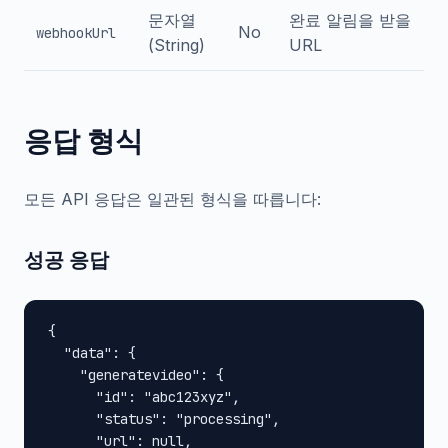
문자열
완료 알림을 받을
No
webhookUrl
(String)
URL
응답 형식
모든 API 응답은 일관된 형식을 따릅니다:
성공 응답
{

  "data": {

    "generatevideo": {

      "id": "abc123xyz",

      "status": "processing",

      "url": null,
