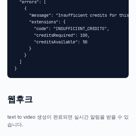
  "errors": [

    {

      "message": "Insufficient credits for this op
      "extensions": {

        "code": "INSUFFICIENT_CREDITS",

        "creditsRequired": 100,

        "creditsAvailable": 50

      }

    }

  ]

}
웹후크
text to video 생성이 완료되면 실시간 알림을 받을 수 있
습니다.