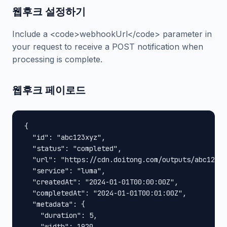
웹후크 설정하기
Include a <code>webhookUrl</code> parameter in
your request to receive a POST notification when
processing is complete.
웹후크 페이로드
{

  "id": "abc123xyz",

  "status": "completed",

  "url": "https://cdn.doitong.com/outputs/abc123xy
  "service": "luma",

  "createdAt": "2024-01-01T00:00:00Z",

  "completedAt": "2024-01-01T00:01:00Z",

  "metadata": {

    "duration": 5,

    "width": 1920,
