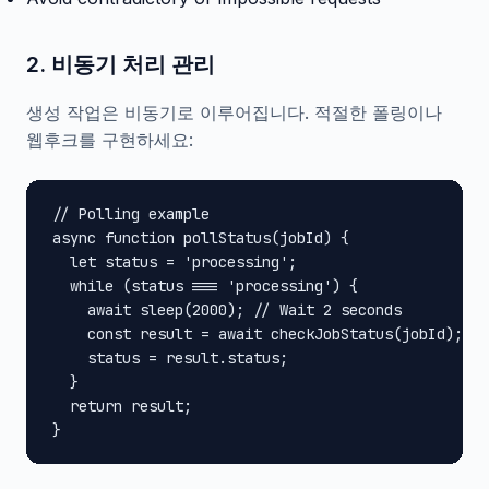
2. 비동기 처리 관리
생성 작업은 비동기로 이루어집니다. 적절한 폴링이나
웹후크를 구현하세요:
// Polling example

async function pollStatus(jobId) {

  let status = 'processing';

  while (status === 'processing') {

    await sleep(2000); // Wait 2 seconds

    const result = await checkJobStatus(jobId);

    status = result.status;

  }

  return result;

}