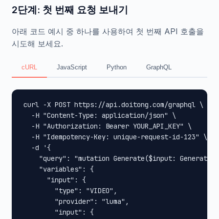
2단계: 첫 번째 요청 보내기
아래 코드 예시 중 하나를 사용하여 첫 번째 API 호출을
시도해 보세요.
cURL
JavaScript
Python
GraphQL
curl -X POST https://api.doitong.com/graphql \

  -H "Content-Type: application/json" \

  -H "Authorization: Bearer YOUR_API_KEY" \

  -H "Idempotency-Key: unique-request-id-123" \

  -d '{

    "query": "mutation Generate($input: GenerateIn
    "variables": {

      "input": {

        "type": "VIDEO",

        "provider": "luma",

        "input": {
