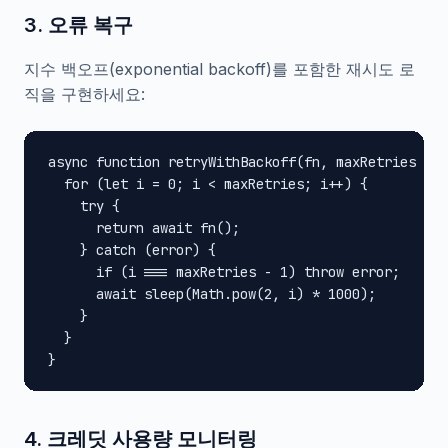
3. 오류 복구
지수 백오프(exponential backoff)를 포함한 재시도 로
직을 구현하세요:
async function retryWithBackoff(fn, maxRetries = 3
  for (let i = 0; i < maxRetries; i++) {

    try {

      return await fn();

    } catch (error) {

      if (i === maxRetries - 1) throw error;

      await sleep(Math.pow(2, i) * 1000);

    }

  }

}
4. 크레딧 사용량 모니터링