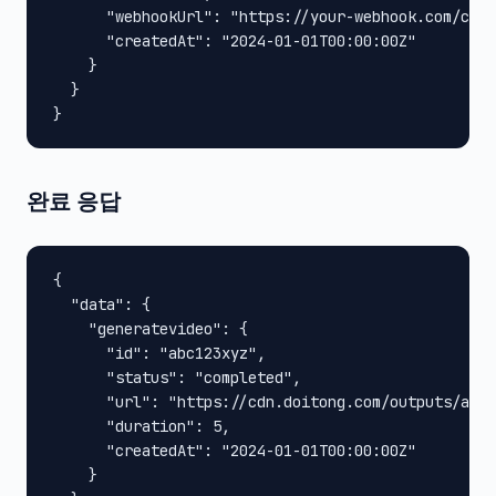
      "webhookUrl": "https://your-webhook.com/call
      "createdAt": "2024-01-01T00:00:00Z"

    }

  }

}
완료 응답
{

  "data": {

    "generatevideo": {

      "id": "abc123xyz",

      "status": "completed",

      "url": "https://cdn.doitong.com/outputs/abc1
      "duration": 5,

      "createdAt": "2024-01-01T00:00:00Z"

    }
