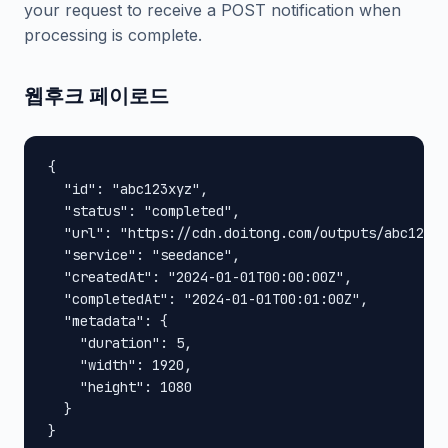
your request to receive a POST notification when
processing is complete.
웹후크 페이로드
{

  "id": "abc123xyz",

  "status": "completed",

  "url": "https://cdn.doitong.com/outputs/abc123xy
  "service": "seedance",

  "createdAt": "2024-01-01T00:00:00Z",

  "completedAt": "2024-01-01T00:01:00Z",

  "metadata": {

    "duration": 5,

    "width": 1920,

    "height": 1080

  }

}