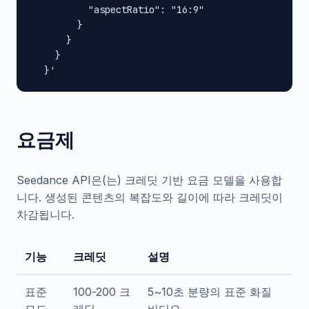
          "aspectRatio": "16:9"

        }

      }

    }

  }'
요금제
Seedance API은(는) 크레딧 기반 요금 모델을 사용합
니다. 생성된 콘텐츠의 복잡도와 길이에 따라 크레딧이
차감됩니다.
기능
크레딧
설명
표준
100-200 크
5~10초 분량의 표준 화질