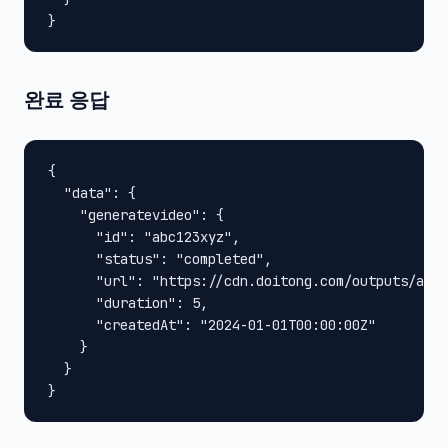
}
완료 응답
{

  "data": {

    "generatevideo": {

      "id": "abc123xyz",

      "status": "completed",

      "url": "https://cdn.doitong.com/outputs/abc1
      "duration": 5,

      "createdAt": "2024-01-01T00:00:00Z"

    }

  }

}