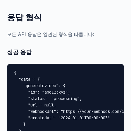
응답 형식
모든 API 응답은 일관된 형식을 따릅니다:
성공 응답
{

  "data": {

    "generatevideo": {

      "id": "abc123xyz",

      "status": "processing",

      "url": null,

      "webhookUrl": "https://your-webhook.com/call
      "createdAt": "2024-01-01T00:00:00Z"

    }

  }
