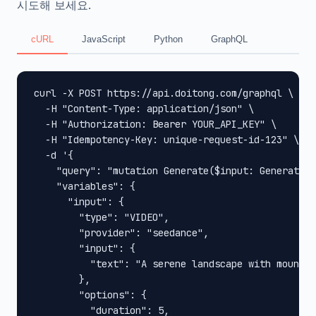
시도해 보세요.
cURL
JavaScript
Python
GraphQL
curl -X POST https://api.doitong.com/graphql \

  -H "Content-Type: application/json" \

  -H "Authorization: Bearer YOUR_API_KEY" \

  -H "Idempotency-Key: unique-request-id-123" \

  -d '{

    "query": "mutation Generate($input: GenerateIn
    "variables": {

      "input": {

        "type": "VIDEO",

        "provider": "seedance",

        "input": {

          "text": "A serene landscape with mountai
        },

        "options": {

          "duration": 5,
