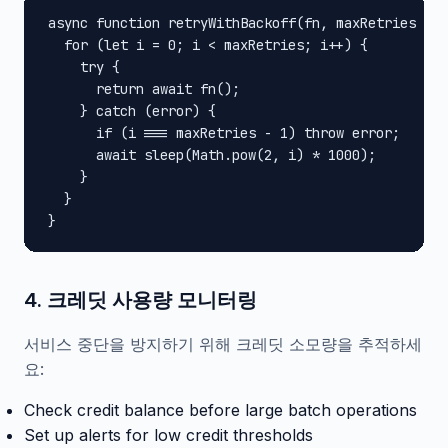
async function retryWithBackoff(fn, maxRetries = 3
  for (let i = 0; i < maxRetries; i++) {

    try {

      return await fn();

    } catch (error) {

      if (i === maxRetries - 1) throw error;

      await sleep(Math.pow(2, i) * 1000);

    }

  }

}
4. 크레딧 사용량 모니터링
서비스 중단을 방지하기 위해 크레딧 소모량을 추적하세
요:
Check credit balance before large batch operations
Set up alerts for low credit thresholds