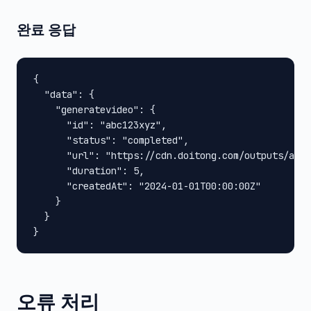
완료 응답
{

  "data": {

    "generatevideo": {

      "id": "abc123xyz",

      "status": "completed",

      "url": "https://cdn.doitong.com/outputs/abc1
      "duration": 5,

      "createdAt": "2024-01-01T00:00:00Z"

    }

  }

}
오류 처리