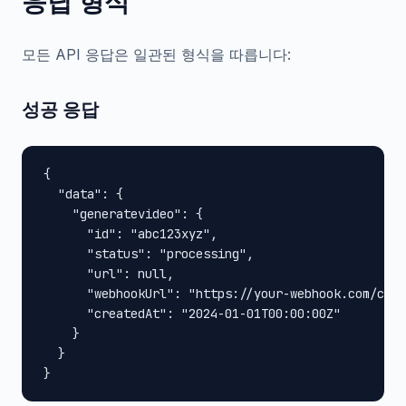
응답 형식
모든 API 응답은 일관된 형식을 따릅니다:
성공 응답
{

  "data": {

    "generatevideo": {

      "id": "abc123xyz",

      "status": "processing",

      "url": null,

      "webhookUrl": "https://your-webhook.com/call
      "createdAt": "2024-01-01T00:00:00Z"

    }

  }

}