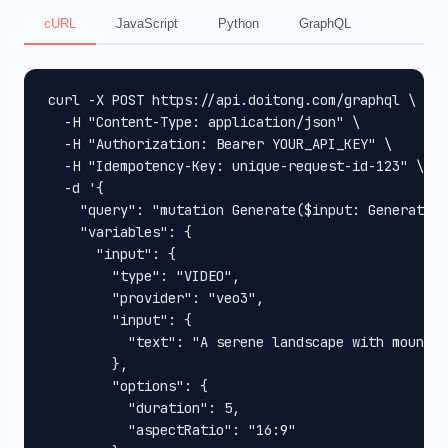
cURL
JavaScript
Python
GraphQL
curl -X POST https://api.doitong.com/graphql \

  -H "Content-Type: application/json" \

  -H "Authorization: Bearer YOUR_API_KEY" \

  -H "Idempotency-Key: unique-request-id-123" \

  -d '{

    "query": "mutation Generate($input: GenerateIn
    "variables": {

      "input": {

        "type": "VIDEO",

        "provider": "veo3",

        "input": {

          "text": "A serene landscape with mountai
        },

        "options": {

          "duration": 5,

          "aspectRatio": "16:9"
