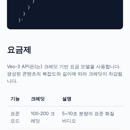
        }

      }

    }

  }'
요금제
Veo-3 API은(는) 크레딧 기반 요금 모델을 사용합니다.
생성된 콘텐츠의 복잡도와 길이에 따라 크레딧이 차감됩
니다.
기능
크레딧
설명
표준
100-200 크
5~10초 분량의 표준 화질
모드
레딧
비디오