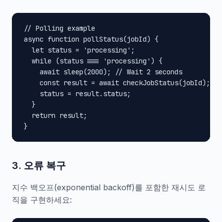
// Polling example

async function pollStatus(jobId) {

  let status = 'processing';

  while (status === 'processing') {

    await sleep(2000); // Wait 2 seconds

    const result = await checkJobStatus(jobId);

    status = result.status;

  }

  return result;

}
3. 오류 복구
지수 백오프(exponential backoff)를 포함한 재시도 로
직을 구현하세요: