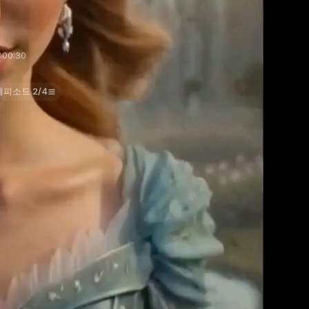
00
0:30
에피소드 2/4
ринцесса и принц эльфийский