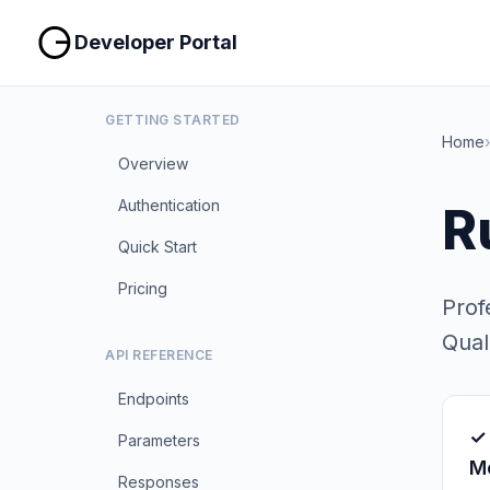
Developer Portal
GETTING STARTED
Home
›
Overview
Authentication
R
Quick Start
Pricing
Prof
Quali
API REFERENCE
Endpoints
✓
Parameters
M
Responses