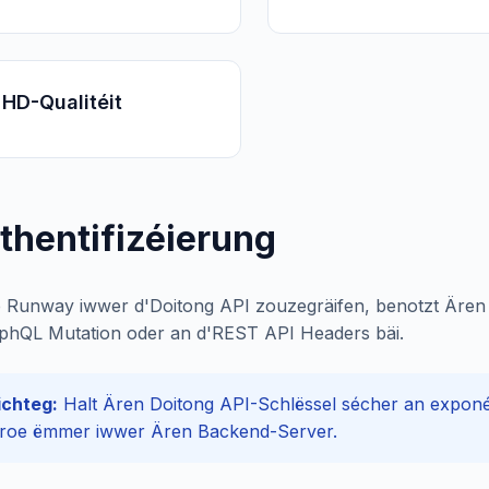
HD-Qualitéit
thentifizéierung
p Runway iwwer d'Doitong API zouzegräifen, benotzt Ären
phQL Mutation oder an d'REST API Headers bäi.
chteg:
Halt Ären Doitong API-Schlëssel sécher an exponéi
roe ëmmer iwwer Ären Backend-Server.