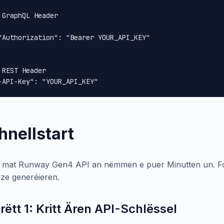
 GraphQL Header

"Authorization": "Bearer YOUR_API_KEY"

 REST Header

-API-Key": "YOUR_API_KEY"
hnellstart
 mat Runway Gen4 API an nëmmen e puer Minutten un. Folleg
 ze generéieren.
rëtt 1: Kritt Ären API-Schlëssel