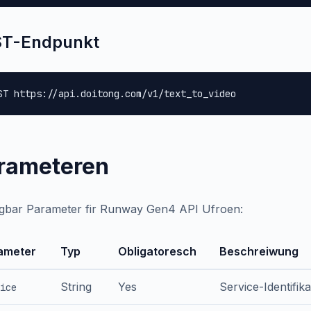
T-Endpunkt
ST https://api.doitong.com/v1/text_to_video
rameteren
gbar Parameter fir Runway Gen4 API Ufroen:
ameter
Typ
Obligatoresch
Beschreiwung
String
Yes
Service-Identifik
ice