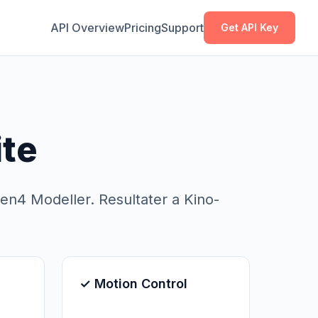
Kopéieren
Kopéieren
API Overview
Pricing
Support
Get API Key
ite
en4 Modeller. Resultater a Kino-
✓ Motion Control