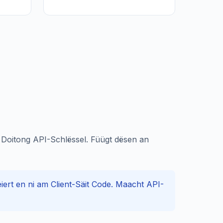
 Doitong API-Schlëssel. Füügt dësen an
ert en ni am Client-Säit Code. Maacht API-