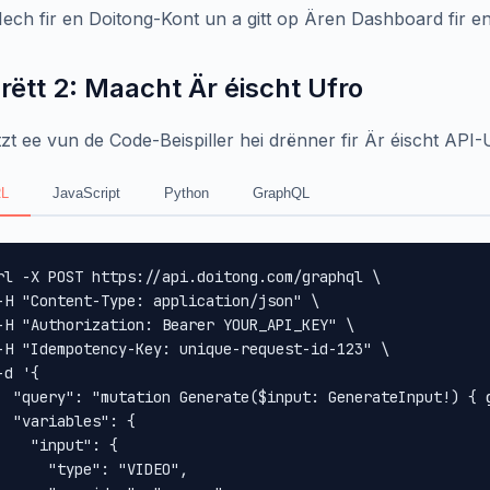
 Iech fir en Doitong-Kont un a gitt op Ären Dashboard fir e
rëtt 2: Maacht Är éischt Ufro
zt ee vun de Code-Beispiller hei drënner fir Är éischt API
L
JavaScript
Python
GraphQL
rl -X POST https://api.doitong.com/graphql \

-H "Content-Type: application/json" \

-H "Authorization: Bearer YOUR_API_KEY" \

-H "Idempotency-Key: unique-request-id-123" \

-d '{

  "query": "mutation Generate($input: GenerateInput!) { 
  "variables": {

    "input": {

      "type": "VIDEO",
