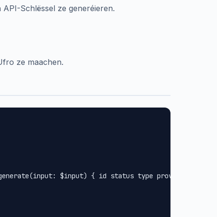
n API-Schlëssel ze generéieren.
-Ufro ze maachen.
generate(input: $input) { id status type provider url met