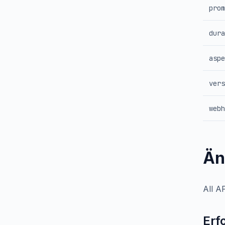
prom
dura
aspe
vers
webh
Än
All A
Erf