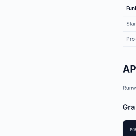
Fun
Sta
Pro
AP
Runwa
Gra
PO