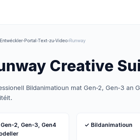
Entwéckler-Portal
›
Text-zu-Video
›
Runway
unway Creative Su
essionell Bildanimatioun mat Gen-2, Gen-3 an G
téit.
 Gen-2, Gen-3, Gen4
✓ Bildanimatioun
odeller