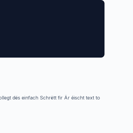
t dës einfach Schrëtt fir Är éischt text to