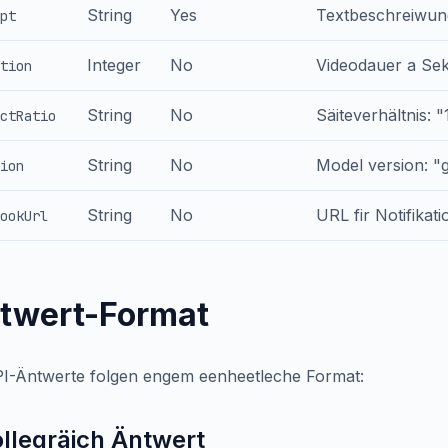
String
Yes
Textbeschreiwung
pt
Integer
No
Videodauer a Sek
tion
String
No
Säiteverhältnis: "
ctRatio
String
No
Model version: "
ion
String
No
URL fir Notifikat
ookUrl
twert-Format
PI-Äntwerte folgen engem eenheetleche Format:
ollegräich Äntwert