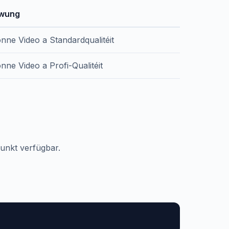
iwung
nne Video a Standardqualitéit
nne Video a Profi-Qualitéit
nkt verfügbar.