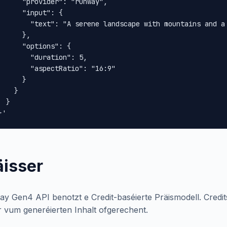
      "provider": "runway",

      "input": {

        "text": "A serene landscape with mountains and a 
      },

      "options": {

        "duration": 5,

        "aspectRatio": "16:9"

      }

    }

 }

}'
äisser
y Gen4 API benotzt e Credit-baséierte Präismodell. Credit
 vum generéierten Inhalt ofgerechent.