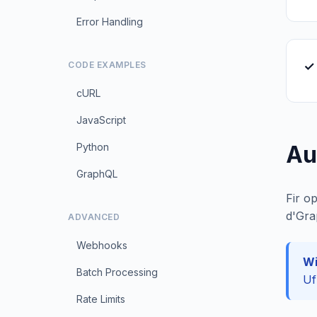
Error Handling
✓ 
CODE EXAMPLES
cURL
JavaScript
Python
Au
GraphQL
Fir o
d'Gra
ADVANCED
Webhooks
Wi
Batch Processing
Uf
Rate Limits