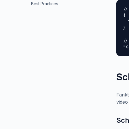
Best Practices
//
{

  
}

//
"X
Sc
Fänkt
video
Sch