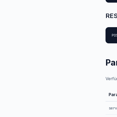
RES
PO
Pa
Verfü
Par
serv