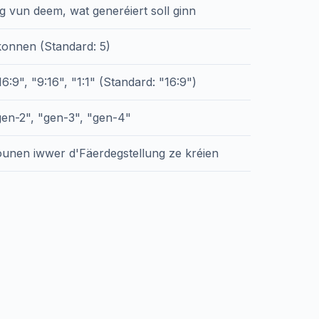
 vun deem, wat generéiert soll ginn
onnen (Standard: 5)
16:9", "9:16", "1:1" (Standard: "16:9")
gen-2", "gen-3", "gen-4"
iounen iwwer d'Fäerdegstellung ze kréien