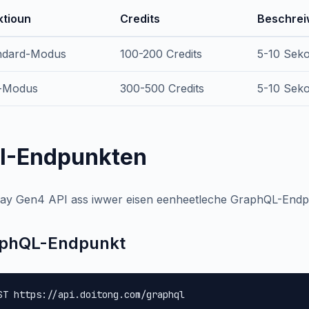
ktioun
Credits
Beschre
ndard-Modus
100-200 Credits
5-10 Seko
-Modus
300-500 Credits
5-10 Seko
I-Endpunkten
y Gen4 API ass iwwer eisen eenheetleche GraphQL-Endpu
phQL-Endpunkt
ST https://api.doitong.com/graphql