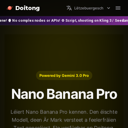
Doitong
Lëtzebuergesch
 complex nodes or APIs! ⚙️ Script, shooting on Kling 3 / Seedance 2 and a
Powered by Gemini 3.0 Pro
Nano Banana Pro
Léiert Nano Banana Pro kennen. Den éischte
Modell, deen Är Mark versteet a feelerfräien
Text generéiert. Elo verfügbar op Doitong.