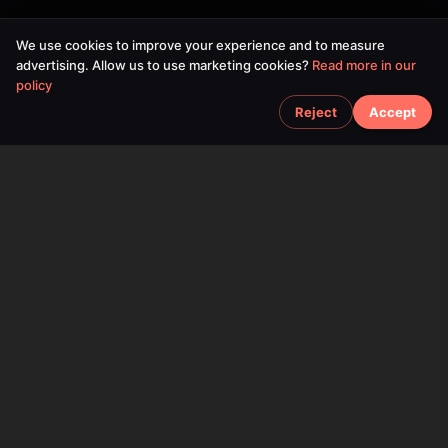
We use cookies to improve your experience and to measure
advertising. Allow us to use marketing cookies?
Read more in our
policy
Reject
Accept
SPACEFOX UNIPESSOAL LDA
©
2026
SPACEFOX UNIPESSOAL LDA. All rights reserved.
Tax ID:
519184963
Mailing Address:
Rua das Glicinias N22,
2865-769 Fernao Ferro,
Portugal