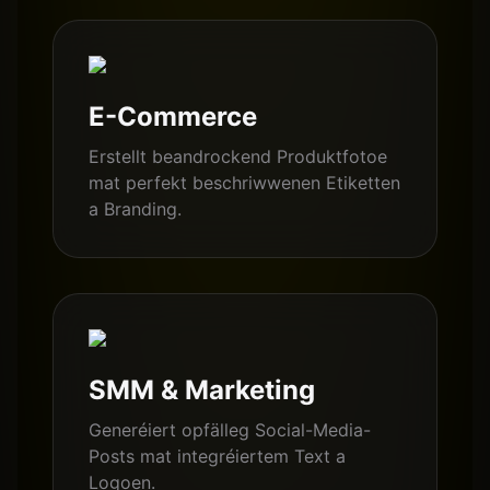
E-Commerce
Erstellt beandrockend Produktfotoe
mat perfekt beschriwwenen Etiketten
a Branding.
SMM & Marketing
Generéiert opfälleg Social-Media-
Posts mat integréiertem Text a
Logoen.