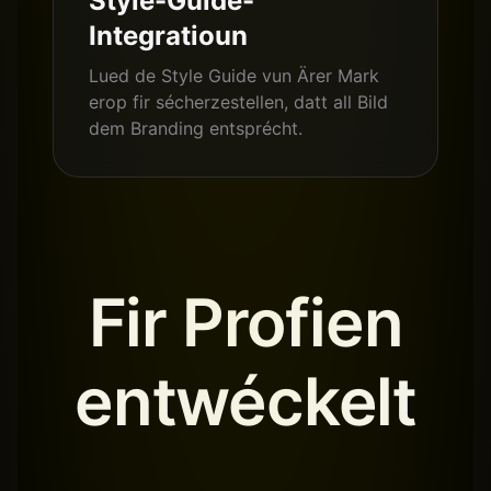
Style-Guide-
Integratioun
Lued de Style Guide vun Ärer Mark
erop fir sécherzestellen, datt all Bild
dem Branding entsprécht.
Fir Profien
entwéckelt