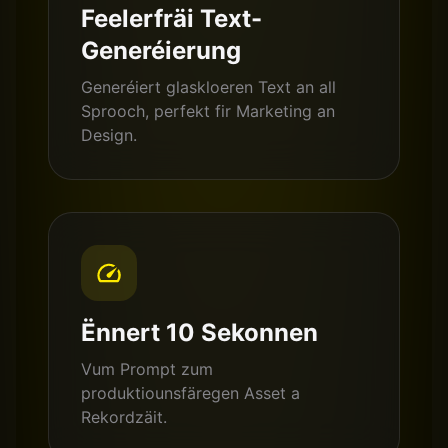
Feelerfräi Text-
Generéierung
Generéiert glaskloeren Text an all
Sprooch, perfekt fir Marketing an
Design.
Ënnert 10 Sekonnen
Vum Prompt zum
produktiounsfäregen Asset a
Rekordzäit.