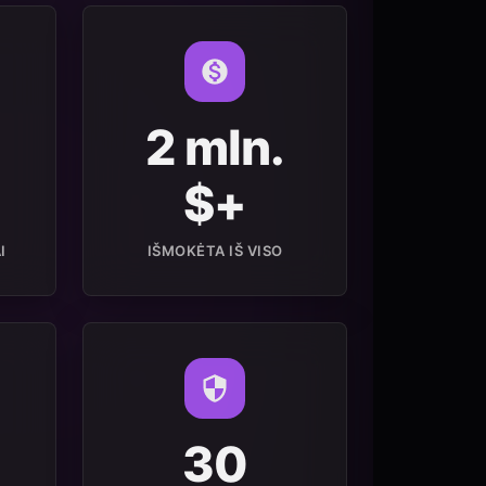
2 mln.
$+
I
IŠMOKĖTA IŠ VISO
30