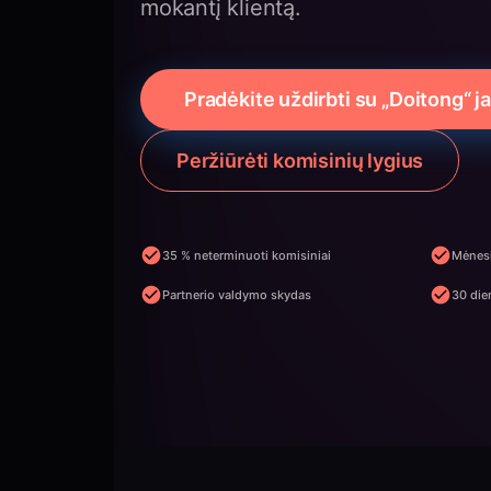
mokantį klientą.
Pradėkite uždirbti su „Doitong“ j
Peržiūrėti komisinių lygius
35 % neterminuoti komisiniai
Mėnes
Partnerio valdymo skydas
30 die