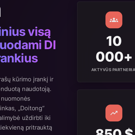
a
nius visą
10
uodami DI
000+
įrankius
AKTYVŪS PARTNERIA
ašų kūrimo įrankį ir
enduotą naudotoją.
s, nuomonės
ninkas, „Doitong“
limybė uždirbti iki
iekvieną pritrauktą
850 $