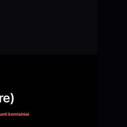
re)
oti komisiniai
.