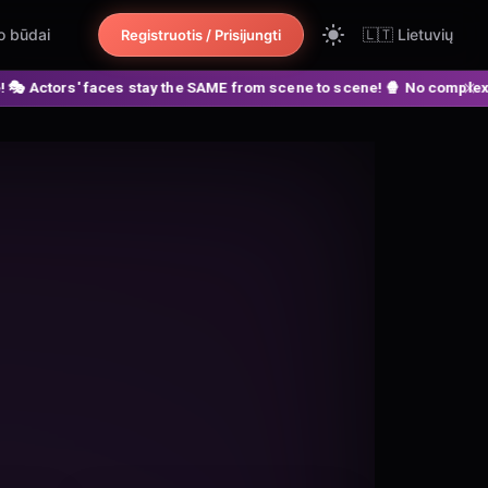
o būdai
🇱🇹
Lietuvių
Registruotis / Prisijungti
tay the SAME from scene to scene! 🍿 No complex nodes or APIs! ⚙️ Sc