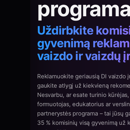
program
Uždirbkite komisi
gyvenimą reklam
vaizdo ir vaizdų 
Reklamuokite geriausią DI vaizdo įr
gaukite atlygį už kiekvieną rekom
Nesvarbu, ar esate turinio kūrėja
formuotojas, edukatorius ar versli
partnerystės programa – tai jūsų ga
35 % komisinių visą gyvenimą už k