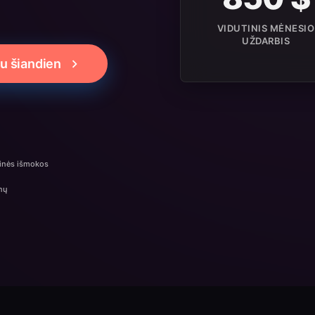
VIDUTINIS MĖNESIO
UŽDARBIS
au šiandien
inės išmokos
nų