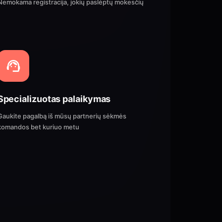
Nemokama registracija, jokių paslėptų mokesčių
Specializuotas palaikymas
Gaukite pagalbą iš mūsų partnerių sėkmės
komandos bet kuriuo metu