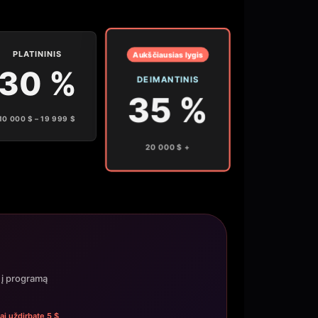
PLATININIS
Aukščiausias lygis
30 %
DEIMANTINIS
35 %
10 000 $ – 19 999 $
20 000 $ +
 į programą
ai uždirbate 5 $