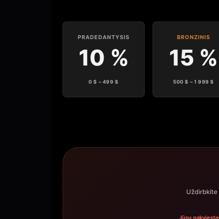
PRADEDANTYSIS
BRONZINIS
10 %
15 %
0 $ – 499 $
500 $ – 1 999 $
Uždirbkite
Jūsų pakviestas