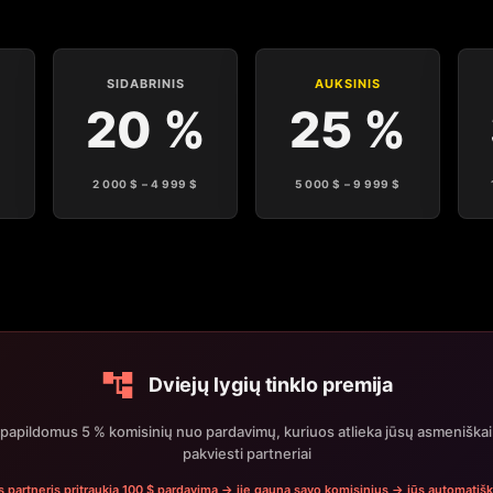
SIDABRINIS
AUKSINIS
20 %
25 %
2 000 $ – 4 999 $
5 000 $ – 9 999 $
Dviejų lygių tinklo premija
 papildomus 5 % komisinių nuo pardavimų, kuriuos atlieka jūsų asmeniškai
pakviesti partneriai
 partneris pritraukia 100 $ pardavimą → jie gauna savo komisinius → jūs automatišk