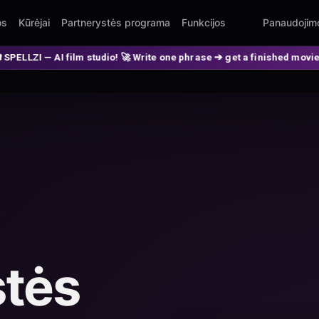
os
Kūrėjai
Partnerystės programa
Funkcijos
Panaudojim
tudio! 🚀 Write one phrase ➔ get a finished movie! 🎭 Actors' faces s
stės