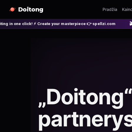
Doitong
Pradžia
Kain
 Create your masterpiece 👉 spellzi.com
🎬 SPELLZI — AI film s
„Doitong“
partnery