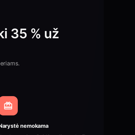
iki 35 % už
neriams.
Narystė nemokama