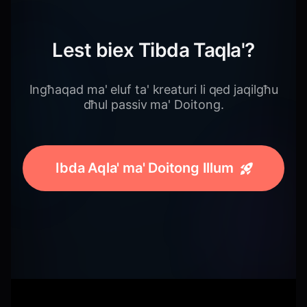
Lest biex Tibda Taqla'?
Ingħaqad ma' eluf ta' kreaturi li qed jaqilgħu
dħul passiv ma' Doitong.
Ibda Aqla' ma' Doitong Illum