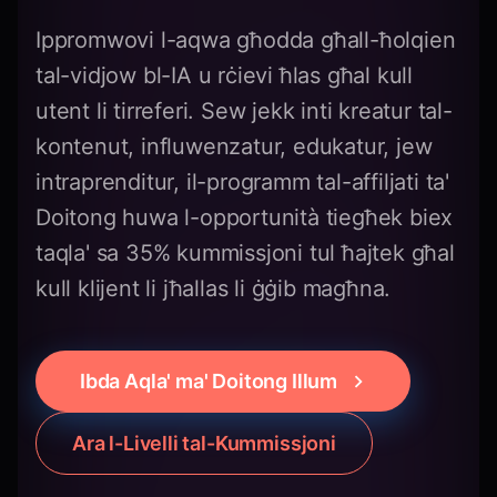
Ippromwovi l-aqwa għodda għall-ħolqien
tal-vidjow bl-IA u rċievi ħlas għal kull
utent li tirreferi. Sew jekk inti kreatur tal-
kontenut, influwenzatur, edukatur, jew
intraprenditur, il-programm tal-affiljati ta'
Doitong huwa l-opportunità tiegħek biex
taqla' sa 35% kummissjoni tul ħajtek għal
kull klijent li jħallas li ġġib magħna.
Ibda Aqla' ma' Doitong Illum
Ara l-Livelli tal-Kummissjoni