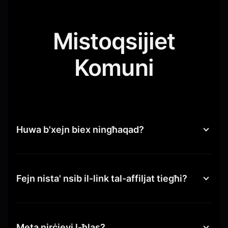
Mistoqsijiet
Komuni
Huwa b'xejn biex ningħaqad?
Fejn nista' nsib il-link tal-affiljat tiegħi?
Meta nirċievi l-ħlas?