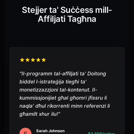
Stejjer ta' Suċċess mill-
Affiljati Tagħna
"
Il-programm tal-affiljati ta' Doitong
biddel l-istrateġija tiegħi ta'
monetizzazzjoni tal-kontenut. Il-
kummissjonijiet għal għomri jfissru li
naqla' dħul rikorrenti minn referenzi li
għamilt xhur ilu!
"
Sarah Johnson
S
$3,500/xahar