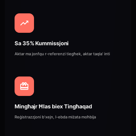
Sa 35% Kummissjoni
Aktar ma jonfqu r-referenzi tiegħek, aktar taqla' inti
Mingħajr Ħlas biex Tingħaqad
Reġistrazzjoni b'xejn, l-ebda miżata moħbija