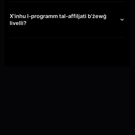
X'inhu l-programm tal-affiljati b'żewġ
livelli?