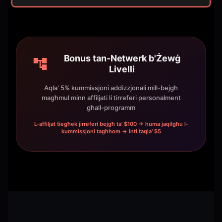
Bonus tan-Netwerk b'Żewġ
Livelli
Aqla' 5% kummissjoni addizzjonali mill-bejgħ
magħmul minn affiljati li tirreferi personalment
għall-programm
L-affiljat tiegħek jirreferi bejgħ ta' $100 → huma jaqilgħu l-
kummissjoni tagħhom → inti taqla' $5