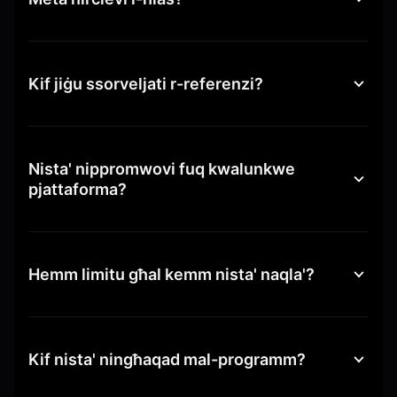
Kif jiġu ssorveljati r-referenzi?
Nista' nippromwovi fuq kwalunkwe
pjattaforma?
Hemm limitu għal kemm nista' naqla'?
Kif nista' ningħaqad mal-programm?