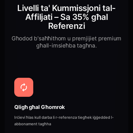
Livelli ta' Kummissjoni tal-
Affiljati – Sa 35% għal
Referenzi
Għodod b'saħħithom u premjijiet premium
għall-imsieħba tagħna.
Qligħ għal Għomrok
Irċievi ħlas kull darba li r-referenza tiegħek iġġedded l-
abbonament tagħha