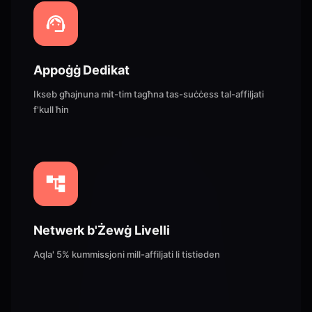
Appoġġ Dedikat
Ikseb għajnuna mit-tim tagħna tas-suċċess tal-affiljati
f'kull ħin
Netwerk b'Żewġ Livelli
Aqla' 5% kummissjoni mill-affiljati li tistieden