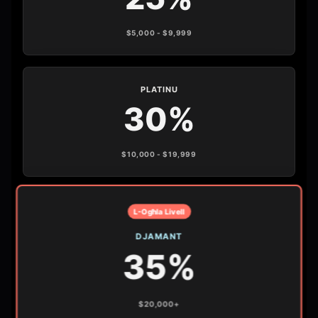
$5,000 - $9,999
PLATINU
30%
$10,000 - $19,999
L-Ogħla Livell
DJAMANT
35%
$20,000+