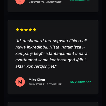
KREATUR TAL-KONTENUT
"
Id-dashboard tas-segwitu f'ħin reali
huwa inkredibbli. Nista' nottimizza l-
kampanji tiegħi istantanjament u nara
eżattament liema kontenut qed iġib l-
aktar konverżjonijiet.
"
Mike Chen
M
$5,200/xahar
EDUKATUR FUQ YOUTUBE