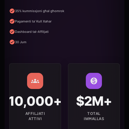
35% kummissjoni għal għomrok
Pagamenti ta' Kull Xahar
Dashboard tal-Affiljati
30 Jum
10,000+
$2M+
AFFILJATI
TOTAL
ATTIVI
IMĦALLAS