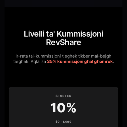
Livelli ta' Kummissjoni
RevShare
Ir-rata tal-kummissjoni tiegħek tikber mal-bejgħ
tiegħek.
Aqla' sa
35% kummissjoni għal għomrok
.
STARTER
10%
$0 - $499