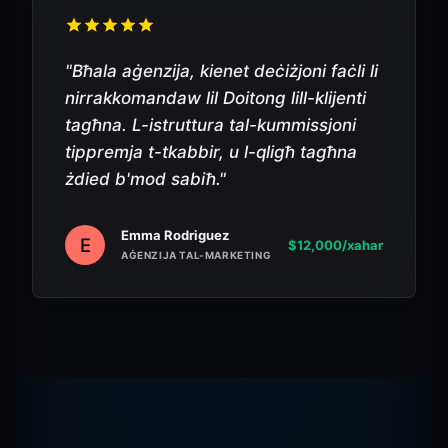
"
Bħala aġenzija, kienet deċiżjoni faċli li
nirrakkomandaw lil Doitong lill-klijenti
tagħna. L-istruttura tal-kummissjoni
tippremja t-tkabbir, u l-qligħ tagħna
żdied b'mod sabiħ.
"
Emma Rodriguez
E
$12,000/xahar
AĠENZIJA TAL-MARKETING