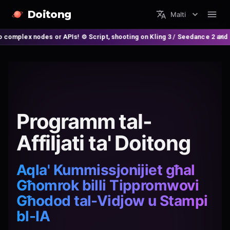
Doitong
Malti
or APIs! ⚙️ Script, shooting on Kling 3 / Seedance 2 and auto-editing in 
Programm tal-
Affiljati ta' Doitong
Aqla' Kummissjonijiet għal
Għomrok billi Tippromwovi
Għodod tal-Vidjow u Stampi
bl-IA