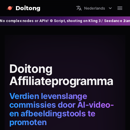
Doitong
Nederlands
es or APIs! ⚙️ Script, shooting on Kling 3 / Seedance 2 and auto-editing 
Doitong
Affiliateprogramma
Verdien levenslange
commissies door AI-video-
en afbeeldingstools te
promoten