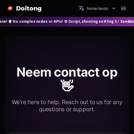
Doitong
Nederlands
o complex nodes or APIs! ⚙️ Script, shooting on Kling 3 / Seedance 2 and
Neem contact op
👋
We're here to help. Reach out to us for any
questions or support.