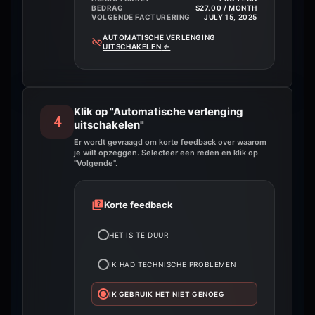
BEDRAG
$27.00 / MONTH
VOLGENDE FACTURERING
JULY 15, 2025
AUTOMATISCHE VERLENGING
UITSCHAKELEN
←
Klik op "Automatische verlenging
4
uitschakelen"
Er wordt gevraagd om korte feedback over waarom
je wilt opzeggen. Selecteer een reden en klik op
"Volgende".
Korte feedback
HET IS TE DUUR
IK HAD TECHNISCHE PROBLEMEN
IK GEBRUIK HET NIET GENOEG