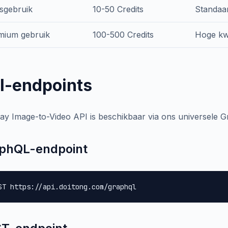
sgebruik
10-50 Credits
Standaar
mium gebruik
100-500 Credits
Hoge kwa
I-endpoints
y Image-to-Video API is beschikbaar via ons universele 
phQL-endpoint
ST https://api.doitong.com/graphql