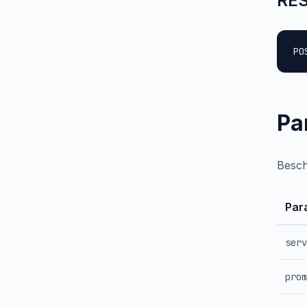
RES
PO
Pa
Besch
Par
serv
prom