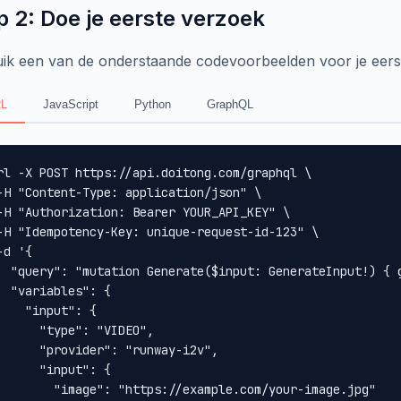
p 2: Doe je eerste verzoek
ik een van de onderstaande codevoorbeelden voor je eers
L
JavaScript
Python
GraphQL
rl -X POST https://api.doitong.com/graphql \

-H "Content-Type: application/json" \

-H "Authorization: Bearer YOUR_API_KEY" \

-H "Idempotency-Key: unique-request-id-123" \

-d '{

  "query": "mutation Generate($input: GenerateInput!) { 
  "variables": {

    "input": {

      "type": "VIDEO",

      "provider": "runway-i2v",

      "input": {

        "image": "https://example.com/your-image.jpg"
