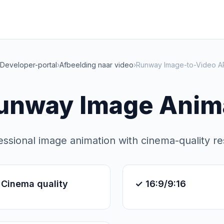
Developer-portal
›
Afbeelding naar video
›
Runway Image-to-Video A
unway Image Anima
essional image animation with cinema-quality re
 Cinema quality
✓ 16:9/9:16