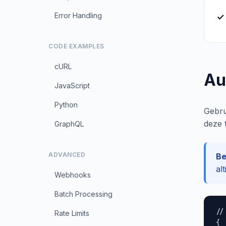
Error Handling
✓ 
CODE EXAMPLES
cURL
Au
JavaScript
Python
Gebru
deze 
GraphQL
ADVANCED
Be
al
Webhooks
Batch Processing
//
Rate Limits
{
