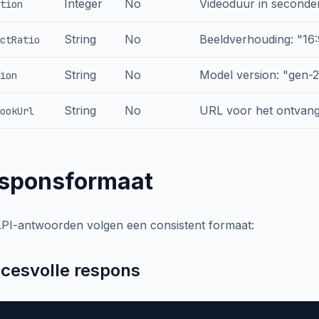
Integer
No
Videoduur in seconden
tion
String
No
Beeldverhouding: "16:9
ctRatio
String
No
Model version: "gen-2
ion
String
No
URL voor het ontvang
ookUrl
sponsformaat
API-antwoorden volgen een consistent formaat:
cesvolle respons