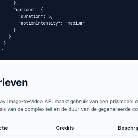
      },

      "options": {

        "duration": 5,

        "motionIntensity": "medium"

      }

    }

 }

}'
rieven
y Image-to-Video API maakt gebruik van een prijsmodel op 
sis van de complexiteit en de duur van de gegenereerde co
ctie
Credits
Beschri