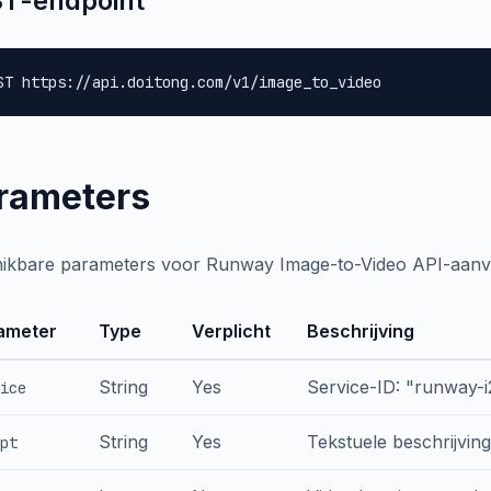
T-endpoint
ST https://api.doitong.com/v1/image_to_video
rameters
ikbare parameters voor Runway Image-to-Video API-aanv
ameter
Type
Verplicht
Beschrijving
String
Yes
Service-ID: "runway-i
ice
String
Yes
Tekstuele beschrijvi
pt