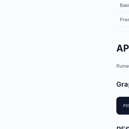
Basi
Pre
AP
Runwa
Gra
PO