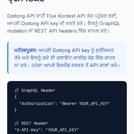
Doitong API ਰਾਹੀਂ Flux Kontext API ਤੱਕ ਪਹੁੰਚਣ ਲਈ,
ਆਪਣੀ Doitong API key ਦੀ ਵਰਤੋਂ ਕਰੋ। ਇਸਨੂੰ GraphQL
mutation ਜਾਂ REST API headers ਵਿੱਚ ਸ਼ਾਮਲ ਕਰੋ।
ਮਹੱਤਵਪੂਰਨ:
ਆਪਣੀ Doitong API key ਨੂੰ ਸੁਰੱਖਿਅਤ
ਰੱਖੋ ਅਤੇ ਇਸਨੂੰ ਕਦੇ ਵੀ ਕਲਾਇੰਟ-ਸਾਈਡ ਕੋਡ ਵਿੱਚ ਜ਼ਾਹਰ
ਨਾ ਕਰੋ। ਹਮੇਸ਼ਾ ਆਪਣੇ ਬੈਕਐਂਡ ਸਰਵਰ ਤੋਂ API ਕਾਲਾਂ ਕਰੋ।
// GraphQL Header

{

  "Authorization": "Bearer YOUR_API_KEY"

}

// REST Header

"X-API-Key": "YOUR_API_KEY"