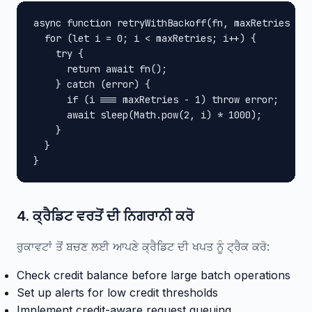
async function retryWithBackoff(fn, maxRetries = 3
  for (let i = 0; i < maxRetries; i++) {

    try {

      return await fn();

    } catch (error) {

      if (i === maxRetries - 1) throw error;

      await sleep(Math.pow(2, i) * 1000);

    }

  }

}
4. ਕ੍ਰੈਡਿਟ ਵਰਤੋਂ ਦੀ ਨਿਗਰਾਨੀ ਕਰੋ
ਰੁਕਾਵਟਾਂ ਤੋਂ ਬਚਣ ਲਈ ਆਪਣੇ ਕ੍ਰੈਡਿਟ ਦੀ ਖਪਤ ਨੂੰ ਟ੍ਰੈਕ ਕਰੋ:
Check credit balance before large batch operations
Set up alerts for low credit thresholds
Implement credit-aware request queuing