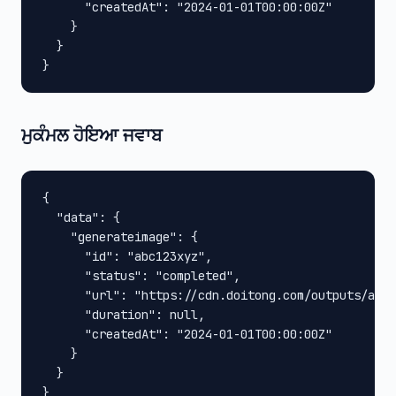
      "createdAt": "2024-01-01T00:00:00Z"

    }

  }

}
ਮੁਕੰਮਲ ਹੋਇਆ ਜਵਾਬ
{

  "data": {

    "generateimage": {

      "id": "abc123xyz",

      "status": "completed",

      "url": "https://cdn.doitong.com/outputs/abc1
      "duration": null,

      "createdAt": "2024-01-01T00:00:00Z"

    }

  }

}