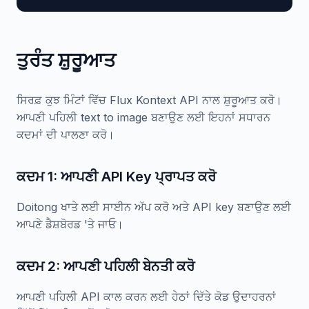
ਤੁਰੰਤ ਸ਼ੁਰੂਆਤ
ਸਿਰਫ਼ ਕੁਝ ਮਿੰਟਾਂ ਵਿੱਚ Flux Kontext API ਨਾਲ ਸ਼ੁਰੂਆਤ ਕਰੋ।
ਆਪਣੀ ਪਹਿਲੀ text to image ਬਣਾਉਣ ਲਈ ਇਹਨਾਂ ਸਧਾਰਨ
ਕਦਮਾਂ ਦੀ ਪਾਲਣਾ ਕਰੋ।
ਕਦਮ 1: ਆਪਣੀ API Key ਪ੍ਰਾਪਤ ਕਰੋ
Doitong ਖਾਤੇ ਲਈ ਸਾਈਨ ਅੱਪ ਕਰੋ ਅਤੇ API key ਬਣਾਉਣ ਲਈ
ਆਪਣੇ ਡੈਸ਼ਬੋਰਡ 'ਤੇ ਜਾਓ।
ਕਦਮ 2: ਆਪਣੀ ਪਹਿਲੀ ਬੇਨਤੀ ਕਰੋ
ਆਪਣੀ ਪਹਿਲੀ API ਕਾਲ ਕਰਨ ਲਈ ਹੇਠਾਂ ਦਿੱਤੇ ਕੋਡ ਉਦਾਹਰਨਾਂ