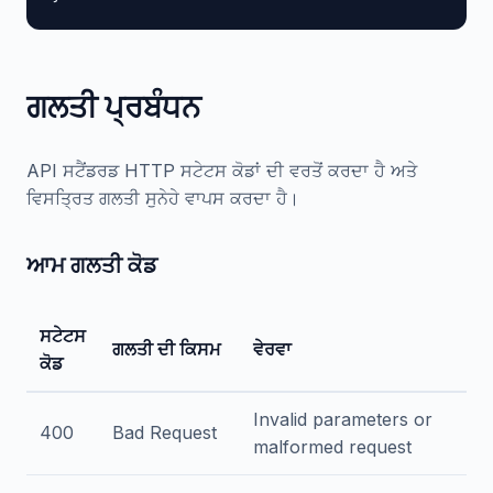
ਗਲਤੀ ਪ੍ਰਬੰਧਨ
API ਸਟੈਂਡਰਡ HTTP ਸਟੇਟਸ ਕੋਡਾਂ ਦੀ ਵਰਤੋਂ ਕਰਦਾ ਹੈ ਅਤੇ
ਵਿਸਤ੍ਰਿਤ ਗਲਤੀ ਸੁਨੇਹੇ ਵਾਪਸ ਕਰਦਾ ਹੈ।
ਆਮ ਗਲਤੀ ਕੋਡ
ਸਟੇਟਸ
ਗਲਤੀ ਦੀ ਕਿਸਮ
ਵੇਰਵਾ
ਕੋਡ
Invalid parameters or
400
Bad Request
malformed request