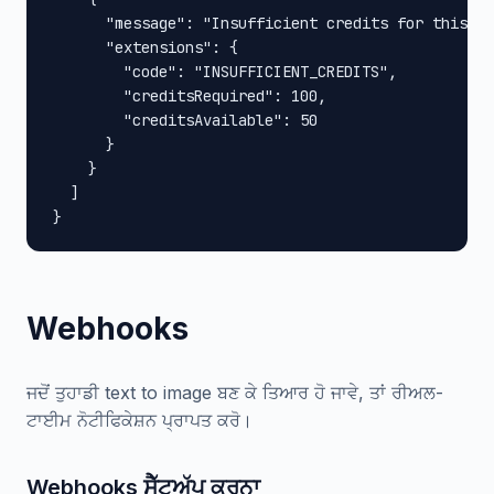
      "message": "Insufficient credits for this op
      "extensions": {

        "code": "INSUFFICIENT_CREDITS",

        "creditsRequired": 100,

        "creditsAvailable": 50

      }

    }

  ]

}
Webhooks
ਜਦੋਂ ਤੁਹਾਡੀ text to image ਬਣ ਕੇ ਤਿਆਰ ਹੋ ਜਾਵੇ, ਤਾਂ ਰੀਅਲ-
ਟਾਈਮ ਨੋਟੀਫਿਕੇਸ਼ਨ ਪ੍ਰਾਪਤ ਕਰੋ।
Webhooks ਸੈੱਟਅੱਪ ਕਰਨਾ