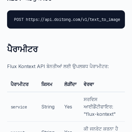
POST https://api.doitong.com/v1/text_to_image
ਪੈਰਾਮੀਟਰ
Flux Kontext API ਬੇਨਤੀਆਂ ਲਈ ਉਪਲਬਧ ਪੈਰਾਮੀਟਰ:
ਪੈਰਾਮੀਟਰ
ਕਿਸਮ
ਲੋੜੀਂਦਾ
ਵੇਰਵਾ
ਸਰਵਿਸ
String
Yes
ਆਈਡੈਂਟੀਫਾਇਰ:
service
"flux-kontext"
ਕੀ ਜਨਰੇਟ ਕਰਨਾ ਹੈ