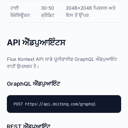
ਹਾਈ
30-50
2048x2048 ਪਿਕਸਲ ਅਤੇ
ਰੈਜ਼ੋਲਿਊਸ਼ਨ
ਕ੍ਰੈਡਿਟ
ਇਸ ਤੋਂ ਉੱਪਰ
API ਐਂਡਪੁਆਇੰਟਸ
Flux Kontext API ਸਾਡੇ ਯੂਨੀਫਾਈਡ GraphQL ਐਂਡਪੁਆਇੰਟ
ਰਾਹੀਂ ਉਪਲਬਧ ਹੈ।
GraphQL ਐਂਡਪੁਆਇੰਟ
POST https://api.doitong.com/graphql
REST ਐਂਡਪੁਆਇੰਟ