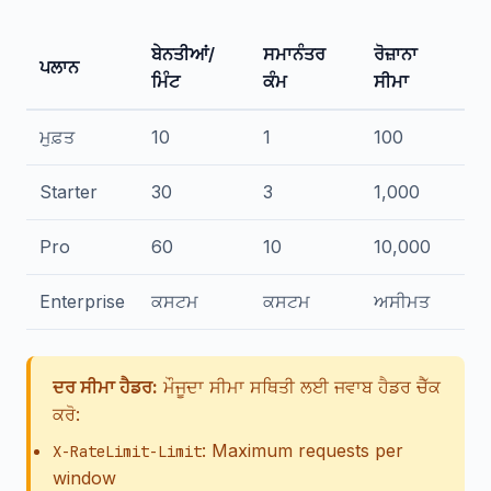
ਬੇਨਤੀਆਂ/
ਸਮਾਨੰਤਰ
ਰੋਜ਼ਾਨਾ
ਪਲਾਨ
ਮਿੰਟ
ਕੰਮ
ਸੀਮਾ
ਮੁਫ਼ਤ
10
1
100
Starter
30
3
1,000
Pro
60
10
10,000
Enterprise
ਕਸਟਮ
ਕਸਟਮ
ਅਸੀਮਤ
ਦਰ ਸੀਮਾ ਹੈਡਰ:
ਮੌਜੂਦਾ ਸੀਮਾ ਸਥਿਤੀ ਲਈ ਜਵਾਬ ਹੈਡਰ ਚੈੱਕ
ਕਰੋ:
: Maximum requests per
X-RateLimit-Limit
window