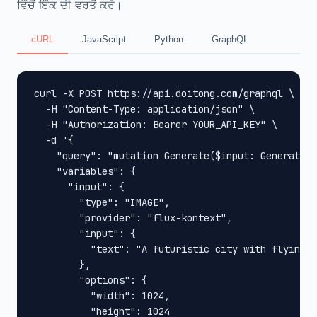
ਵਿੱਚੋਂ ਇੱਕ ਦੀ ਵਰਤੋਂ ਕਰੋ।
cURL
JavaScript
Python
GraphQL
curl -X POST https://api.doitong.com/graphql \

  -H "Content-Type: application/json" \

  -H "Authorization: Bearer YOUR_API_KEY" \

  -d '{

    "query": "mutation Generate($input: GenerateIn
    "variables": {

      "input": {

        "type": "IMAGE",

        "provider": "flux-kontext",

        "input": {

          "text": "A futuristic city with flying c
        },

        "options": {

          "width": 1024,

          "height": 1024
