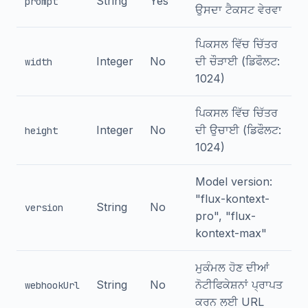
String
Yes
prompt
ਉਸਦਾ ਟੈਕਸਟ ਵੇਰਵਾ
ਪਿਕਸਲ ਵਿੱਚ ਚਿੱਤਰ
Integer
No
ਦੀ ਚੌੜਾਈ (ਡਿਫੌਲਟ:
width
1024)
ਪਿਕਸਲ ਵਿੱਚ ਚਿੱਤਰ
Integer
No
ਦੀ ਉਚਾਈ (ਡਿਫੌਲਟ:
height
1024)
Model version:
"flux-kontext-
String
No
version
pro", "flux-
kontext-max"
ਮੁਕੰਮਲ ਹੋਣ ਦੀਆਂ
String
No
ਨੋਟੀਫਿਕੇਸ਼ਨਾਂ ਪ੍ਰਾਪਤ
webhookUrl
ਕਰਨ ਲਈ URL