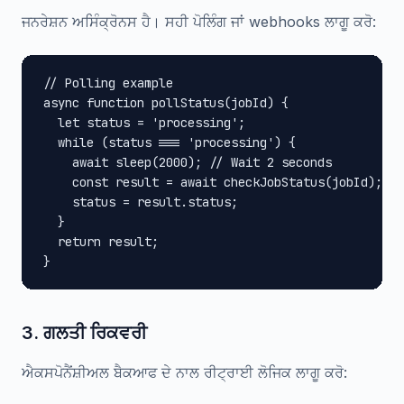
ਜਨਰੇਸ਼ਨ ਅਸਿੰਕ੍ਰੋਨਸ ਹੈ। ਸਹੀ ਪੋਲਿੰਗ ਜਾਂ webhooks ਲਾਗੂ ਕਰੋ:
// Polling example

async function pollStatus(jobId) {

  let status = 'processing';

  while (status === 'processing') {

    await sleep(2000); // Wait 2 seconds

    const result = await checkJobStatus(jobId);

    status = result.status;

  }

  return result;

}
3. ਗਲਤੀ ਰਿਕਵਰੀ
ਐਕਸਪੋਨੈਂਸ਼ੀਅਲ ਬੈਕਆਫ ਦੇ ਨਾਲ ਰੀਟ੍ਰਾਈ ਲੋਜਿਕ ਲਾਗੂ ਕਰੋ: