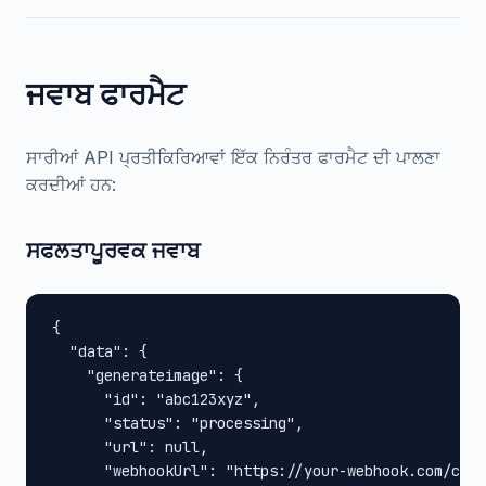
ਜਵਾਬ ਫਾਰਮੈਟ
ਸਾਰੀਆਂ API ਪ੍ਰਤੀਕਿਰਿਆਵਾਂ ਇੱਕ ਨਿਰੰਤਰ ਫਾਰਮੈਟ ਦੀ ਪਾਲਣਾ
ਕਰਦੀਆਂ ਹਨ:
ਸਫਲਤਾਪੂਰਵਕ ਜਵਾਬ
{

  "data": {

    "generateimage": {

      "id": "abc123xyz",

      "status": "processing",

      "url": null,

      "webhookUrl": "https://your-webhook.com/call