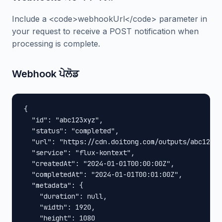
Include a <code>webhookUrl</code> parameter in
your request to receive a POST notification when
processing is complete.
Webhook ਪੇਲੋਡ
{

  "id": "abc123xyz",

  "status": "completed",

  "url": "https://cdn.doitong.com/outputs/abc123xy
  "service": "flux-kontext",

  "createdAt": "2024-01-01T00:00:00Z",

  "completedAt": "2024-01-01T00:01:00Z",

  "metadata": {

    "duration": null,

    "width": 1920,

    "height": 1080
