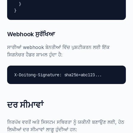
  }

}
Webhook ਸੁਰੱਖਿਆ
ਸਾਰੀਆਂ webhook ਬੇਨਤੀਆਂ ਵਿੱਚ ਪੁਸ਼ਟੀਕਰਨ ਲਈ ਇੱਕ
ਸਿਗਨੇਚਰ ਹੈਡਰ ਸ਼ਾਮਲ ਹੁੰਦਾ ਹੈ:
X-Doitong-Signature: sha256=abc123...
ਦਰ ਸੀਮਾਵਾਂ
ਨਿਰਪੱਖ ਵਰਤੋਂ ਅਤੇ ਸਿਸਟਮ ਸਥਿਰਤਾ ਨੂੰ ਯਕੀਨੀ ਬਣਾਉਣ ਲਈ, ਹੇਠ
ਲਿਖੀਆਂ ਦਰ ਸੀਮਾਵਾਂ ਲਾਗੂ ਹੁੰਦੀਆਂ ਹਨ: