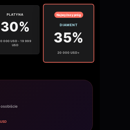
PLATYNA
Najwyższy próg
30%
DIAMENT
35%
10 000 USD - 19 999
USD
20 000 USD+
 osobiście
5 USD