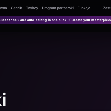
ówna
Cennik
Twórcy
Program partnerski
Funkcje
Zast
-editing in one click! ⚡ Create your masterpiece 👉 spellzi.com
i