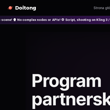
Doitong
Strona gł
x nodes or APIs! ⚙️ Script, shooting on Kling 3 / Seedance 2 and auto
Program
partnersk