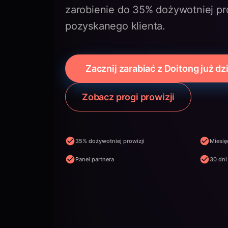
zarobienie do 35% dożywotniej pr
pozyskanego klienta.
Zacznij zarabiać z Doitong już dz
Zobacz progi prowizji
35% dożywotniej prowizji
Miesię
Panel partnera
30 dni