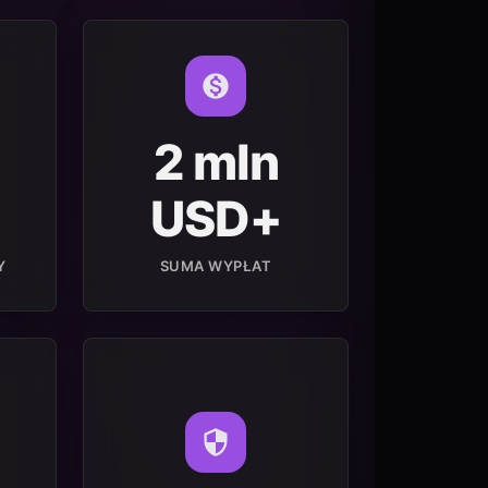
2 mln
USD+
Y
SUMA WYPŁAT