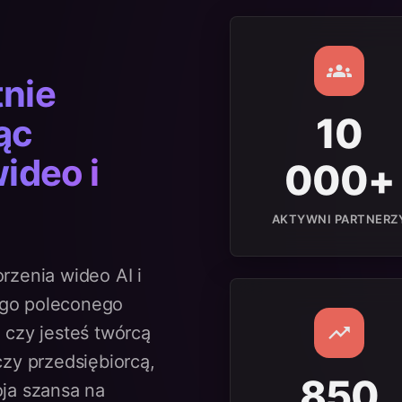
tnie
10
ąc
ideo i
000+
AKTYWNI PARTNERZ
rzenia wideo AI i
ego poleconego
 czy jesteś twórcą
czy przedsiębiorcą,
850
oja szansa na