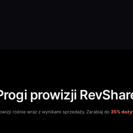
Progi prowizji RevShar
owizji rośnie wraz z wynikami sprzedaży.
Zarabiaj do
35% dożyw