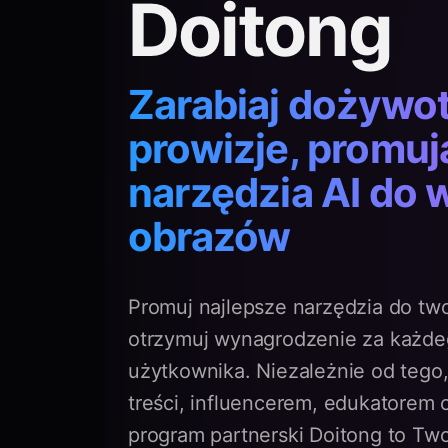
Doitong
Zarabiaj dożywo
prowizje, promuj
narzędzia AI do w
obrazów
Promuj najlepsze narzędzia do two
otrzymuj wynagrodzenie za każd
użytkownika. Niezależnie od tego,
treści, influencerem, edukatorem 
program partnerski Doitong to Tw