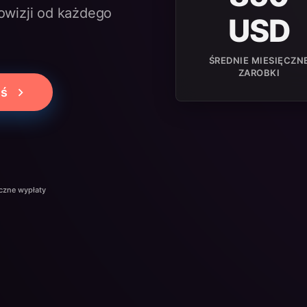
owizji od każdego
USD
ŚREDNIE MIESIĘCZN
ZAROBKI
iś
czne wypłaty