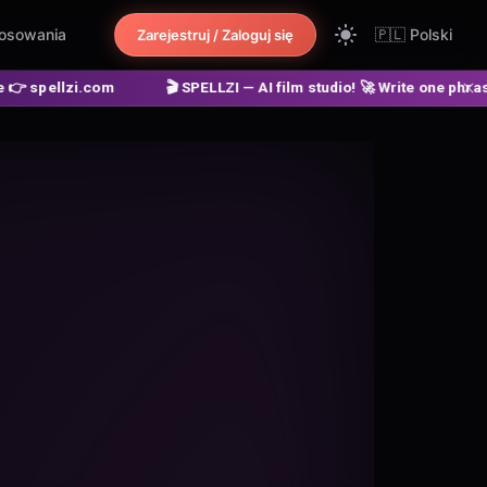
osowania
🇵🇱
Polski
Zarejestruj / Zaloguj się
🎬 SPELLZI — AI film studio! 🚀 Write one phrase ➔ get a finished 