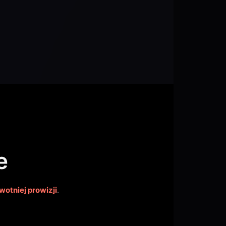
e
otniej prowizji
.