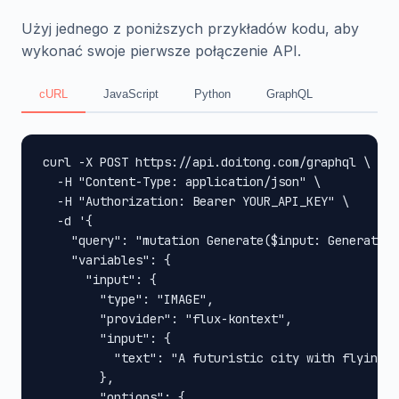
Użyj jednego z poniższych przykładów kodu, aby
wykonać swoje pierwsze połączenie API.
cURL
JavaScript
Python
GraphQL
curl -X POST https://api.doitong.com/graphql \

  -H "Content-Type: application/json" \

  -H "Authorization: Bearer YOUR_API_KEY" \

  -d '{

    "query": "mutation Generate($input: GenerateIn
    "variables": {

      "input": {

        "type": "IMAGE",

        "provider": "flux-kontext",

        "input": {

          "text": "A futuristic city with flying c
        },

        "options": {
