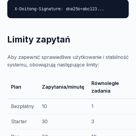
X-Doitong-Signature: sha256=abc123...
Limity zapytań
Aby zapewnić sprawiedliwe użytkowanie i stabilność
systemu, obowiązują następujące limity:
Równoległe
Plan
Zapytania/minutę
zadania
Bezpłatny
10
1
Starter
30
3