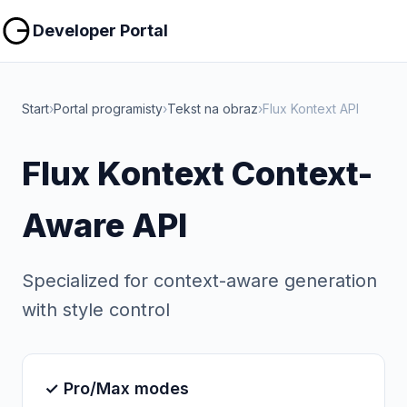
Kopiuj
Kopiuj
Developer Portal
Start
›
Portal programisty
›
Tekst na obraz
›
Flux Kontext API
Flux Kontext Context-
Aware API
Specialized for context-aware generation
with style control
✓ Pro/Max modes