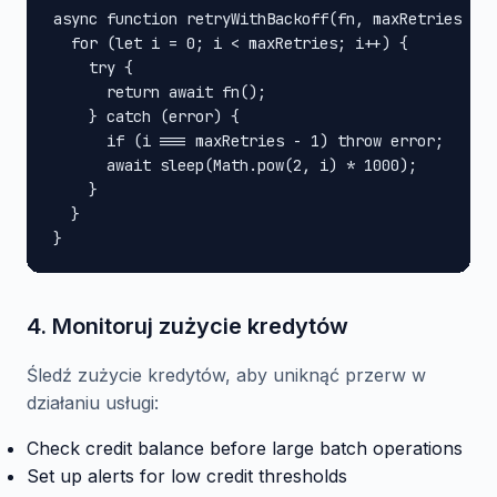
async function retryWithBackoff(fn, maxRetries = 3
  for (let i = 0; i < maxRetries; i++) {

    try {

      return await fn();

    } catch (error) {

      if (i === maxRetries - 1) throw error;

      await sleep(Math.pow(2, i) * 1000);

    }

  }

}
4. Monitoruj zużycie kredytów
Śledź zużycie kredytów, aby uniknąć przerw w
działaniu usługi:
Check credit balance before large batch operations
Set up alerts for low credit thresholds