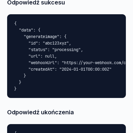
Odpowiedź sukcesu
{

  "data": {

    "generateimage": {

      "id": "abc123xyz",

      "status": "processing",

      "url": null,

      "webhookUrl": "https://your-webhook.com/call
      "createdAt": "2024-01-01T00:00:00Z"

    }

  }

}
Odpowiedź ukończenia