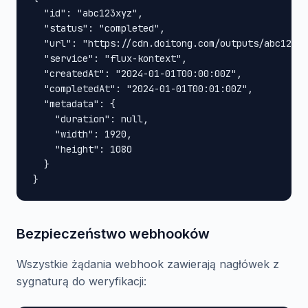
  "id": "abc123xyz",

  "status": "completed",

  "url": "https://cdn.doitong.com/outputs/abc123xy
  "service": "flux-kontext",

  "createdAt": "2024-01-01T00:00:00Z",

  "completedAt": "2024-01-01T00:01:00Z",

  "metadata": {

    "duration": null,

    "width": 1920,

    "height": 1080

  }

}
Bezpieczeństwo webhooków
Wszystkie żądania webhook zawierają nagłówek z
sygnaturą do weryfikacji: