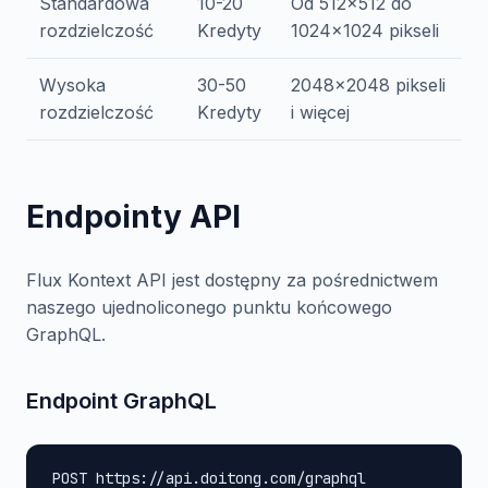
Standardowa
10-20
Od 512x512 do
rozdzielczość
Kredyty
1024x1024 pikseli
Wysoka
30-50
2048x2048 pikseli
rozdzielczość
Kredyty
i więcej
Endpointy API
Flux Kontext API jest dostępny za pośrednictwem
naszego ujednoliconego punktu końcowego
GraphQL.
Endpoint GraphQL
POST https://api.doitong.com/graphql