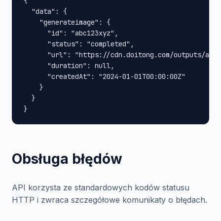
{

  "data": {

    "generateimage": {

      "id": "abc123xyz",

      "status": "completed",

      "url": "https://cdn.doitong.com/outputs/abc1
      "duration": null,

      "createdAt": "2024-01-01T00:00:00Z"

    }

  }

}
Obsługa błędów
API korzysta ze standardowych kodów statusu
HTTP i zwraca szczegółowe komunikaty o błędach.