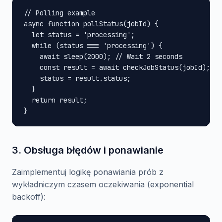
// Polling example

async function pollStatus(jobId) {

  let status = 'processing';

  while (status === 'processing') {

    await sleep(2000); // Wait 2 seconds

    const result = await checkJobStatus(jobId);

    status = result.status;

  }

  return result;

}
3. Obsługa błędów i ponawianie
Zaimplementuj logikę ponawiania prób z
wykładniczym czasem oczekiwania (exponential
backoff):