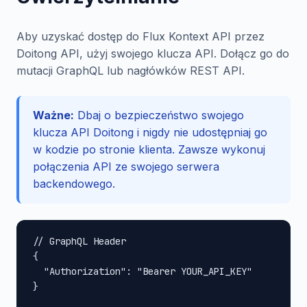
Aby uzyskać dostęp do Flux Kontext API przez
Doitong API, użyj swojego klucza API. Dołącz go do
mutacji GraphQL lub nagłówków REST API.
Ważne:
Dbaj o bezpieczeństwo swojego
klucza API Doitong i nigdy nie udostępniaj go
w kodzie po stronie klienta. Zawsze wykonuj
połączenia API ze swojego serwera
backendowego.
// GraphQL Header

{

  "Authorization": "Bearer YOUR_API_KEY"

}
