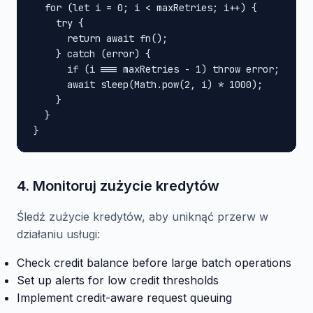
  for (let i = 0; i < maxRetries; i++) {

    try {

      return await fn();

    } catch (error) {

      if (i === maxRetries - 1) throw error;

      await sleep(Math.pow(2, i) * 1000);

    }

  }

}
4. Monitoruj zużycie kredytów
Śledź zużycie kredytów, aby uniknąć przerw w
działaniu usługi:
Check credit balance before large batch operations
Set up alerts for low credit thresholds
Implement credit-aware request queuing