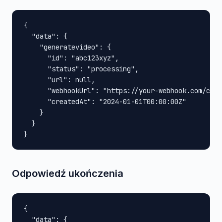
{

  "data": {

    "generatevideo": {

      "id": "abc123xyz",

      "status": "processing",

      "url": null,

      "webhookUrl": "https://your-webhook.com/call
      "createdAt": "2024-01-01T00:00:00Z"

    }

  }

}
Odpowiedź ukończenia
{

  "data": {
