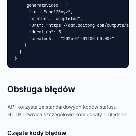
    "generatevideo": {

      "id": "abc123xyz",

      "status": "completed",

      "url": "https://cdn.doitong.com/outputs/abc1
      "duration": 5,

      "createdAt": "2024-01-01T00:00:00Z"

    }

  }

}
Obsługa błędów
API korzysta ze standardowych kodów statusu
HTTP i zwraca szczegółowe komunikaty o błędach.
Częste kody błędów