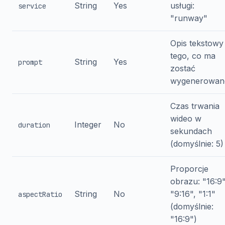
String
Yes
usługi:
service
"runway"
Opis tekstowy
tego, co ma
String
Yes
prompt
zostać
wygenerowan
Czas trwania
wideo w
Integer
No
duration
sekundach
(domyślnie: 5)
Proporcje
obrazu: "16:9"
String
No
"9:16", "1:1"
aspectRatio
(domyślnie:
"16:9")