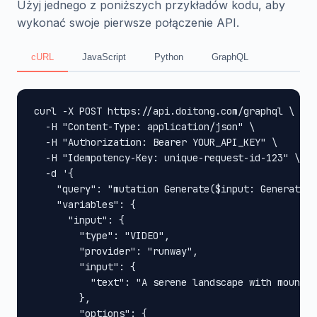
Użyj jednego z poniższych przykładów kodu, aby
wykonać swoje pierwsze połączenie API.
cURL
JavaScript
Python
GraphQL
curl -X POST https://api.doitong.com/graphql \

  -H "Content-Type: application/json" \

  -H "Authorization: Bearer YOUR_API_KEY" \

  -H "Idempotency-Key: unique-request-id-123" \

  -d '{

    "query": "mutation Generate($input: GenerateIn
    "variables": {

      "input": {

        "type": "VIDEO",

        "provider": "runway",

        "input": {

          "text": "A serene landscape with mountai
        },

        "options": {
