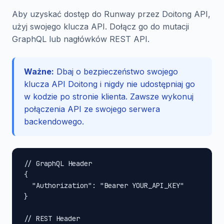
Aby uzyskać dostęp do Runway przez Doitong API,
użyj swojego klucza API. Dołącz go do mutacji
GraphQL lub nagłówków REST API.
Ważne:
Dbaj o bezpieczeństwo swojego
klucza API Doitong i nigdy nie udostępniaj go
w kodzie po stronie klienta. Zawsze wykonuj
połączenia API ze swojego serwera
backendowego.
// GraphQL Header

{

  "Authorization": "Bearer YOUR_API_KEY"

}

// REST Header
