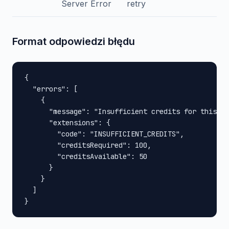
Server Error
retry
Format odpowiedzi błędu
{

  "errors": [

    {

      "message": "Insufficient credits for this op
      "extensions": {

        "code": "INSUFFICIENT_CREDITS",

        "creditsRequired": 100,

        "creditsAvailable": 50

      }

    }

  ]

}