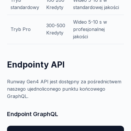
Tryb
100-200
Wideo 5-10 s w
standardowy
Kredyty
standardowej jakości
Wideo 5-10 s w
300-500
Tryb Pro
profesjonalnej
Kredyty
jakości
Endpointy API
Runway Gen4 API jest dostępny za pośrednictwem
naszego ujednoliconego punktu końcowego
GraphQL.
Endpoint GraphQL