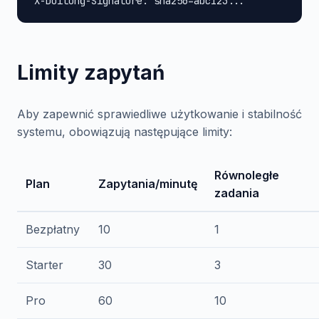
X-Doitong-Signature: sha256=abc123...
Limity zapytań
Aby zapewnić sprawiedliwe użytkowanie i stabilność
systemu, obowiązują następujące limity:
Równoległe
Plan
Zapytania/minutę
zadania
Bezpłatny
10
1
Starter
30
3
Pro
60
10