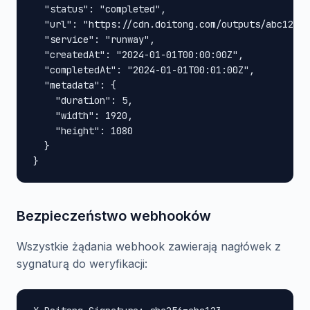
  "status": "completed",

  "url": "https://cdn.doitong.com/outputs/abc123xy
  "service": "runway",

  "createdAt": "2024-01-01T00:00:00Z",

  "completedAt": "2024-01-01T00:01:00Z",

  "metadata": {

    "duration": 5,

    "width": 1920,

    "height": 1080

  }

}
Bezpieczeństwo webhooków
Wszystkie żądania webhook zawierają nagłówek z
sygnaturą do weryfikacji: