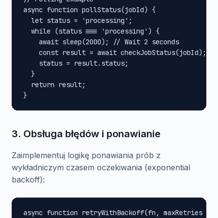
async function pollStatus(jobId) {

  let status = 'processing';

  while (status === 'processing') {

    await sleep(2000); // Wait 2 seconds

    const result = await checkJobStatus(jobId);

    status = result.status;

  }

  return result;

}
3. Obsługa błędów i ponawianie
Zaimplementuj logikę ponawiania prób z
wykładniczym czasem oczekiwania (exponential
backoff):
async function retryWithBackoff(fn, maxRetries = 3