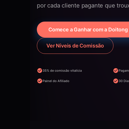
por cada cliente pagante que trou
Comece a Ganhar com a Doitong
Ver Níveis de Comissão
35% de comissão vitalícia
Pagam
Painel do Afiliado
30 Dia