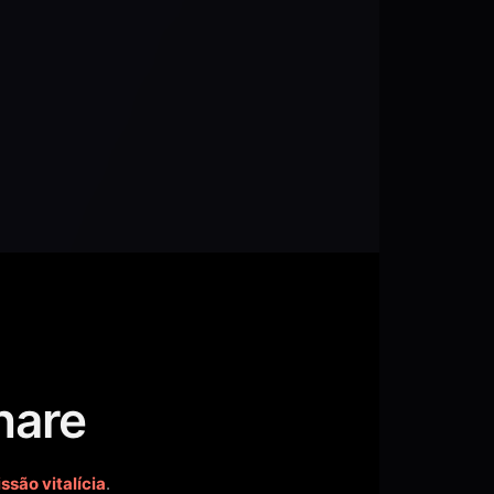
hare
são vitalícia
.