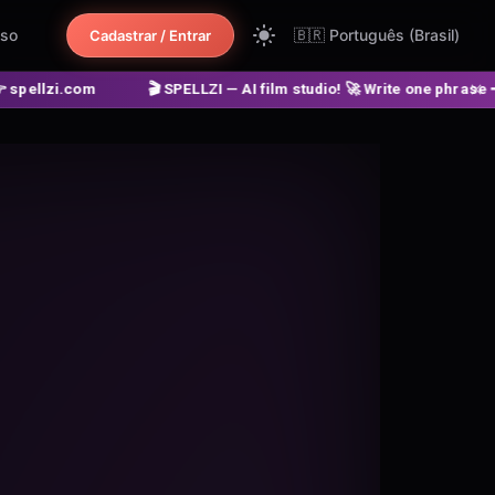
uso
🇧🇷
Português (Brasil)
Cadastrar / Entrar
 SPELLZI — AI film studio! 🚀 Write one phrase ➔ get a finished mov