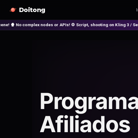
Doitong
I
odes or APIs! ⚙️ Script, shooting on Kling 3 / Seedance 2 and auto-e
Programa
Afiliados