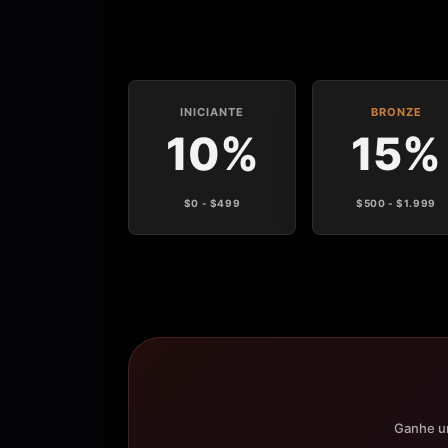
INICIANTE
BRONZE
10%
15%
$0 - $499
$500 - $1.999
Ganhe um