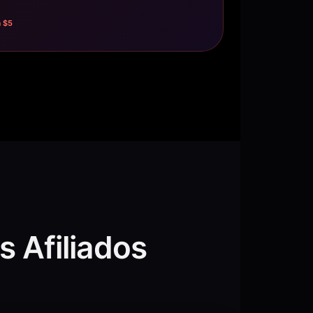
a $5
 Afiliados