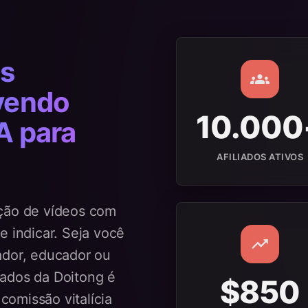
s
ovendo
10.000
A para
AFILIADOS ATIVOS
ação de vídeos com
e indicar. Seja você
ador, educador ou
iados da Doitong é
$850
omissão vitalícia