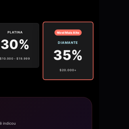
PLATINA
Nível Mais Alto
30%
DIAMANTE
35%
$10.000 - $19.999
$20.000+
ê indicou