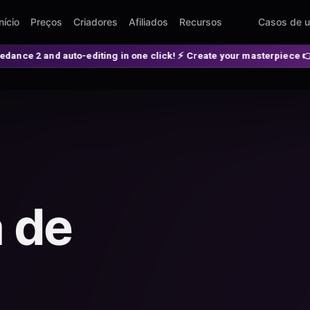
nício
Preços
Criadores
Afiliados
Recursos
Casos de 
diting in one click! ⚡ Create your masterpiece 👉 spellzi.com

 de