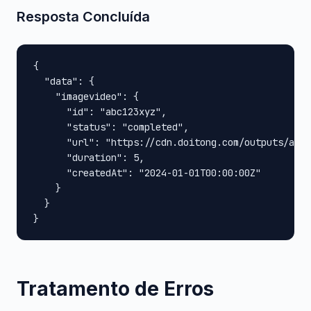
Resposta Concluída
{

  "data": {

    "imagevideo": {

      "id": "abc123xyz",

      "status": "completed",

      "url": "https://cdn.doitong.com/outputs/abc1
      "duration": 5,

      "createdAt": "2024-01-01T00:00:00Z"

    }

  }

}
Tratamento de Erros