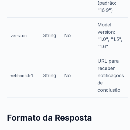
(padrão:
"16:9")
Model
version:
String
No
version
"1.0", "1.5",
"1.6"
URL para
receber
String
No
notificações
webhookUrl
de
conclusão
Formato da Resposta