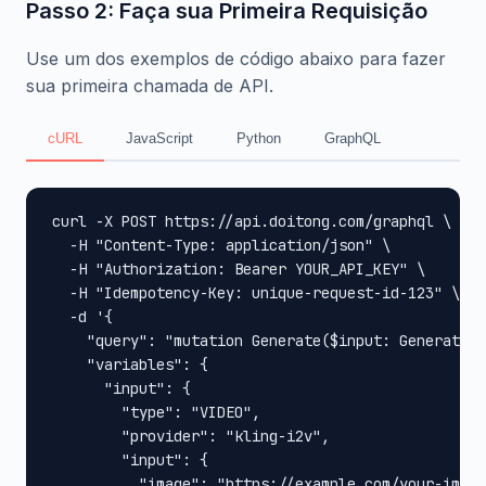
Passo 2: Faça sua Primeira Requisição
Use um dos exemplos de código abaixo para fazer
sua primeira chamada de API.
cURL
JavaScript
Python
GraphQL
curl -X POST https://api.doitong.com/graphql \

  -H "Content-Type: application/json" \

  -H "Authorization: Bearer YOUR_API_KEY" \

  -H "Idempotency-Key: unique-request-id-123" \

  -d '{

    "query": "mutation Generate($input: GenerateIn
    "variables": {

      "input": {

        "type": "VIDEO",

        "provider": "kling-i2v",

        "input": {

          "image": "https://example.com/your-image