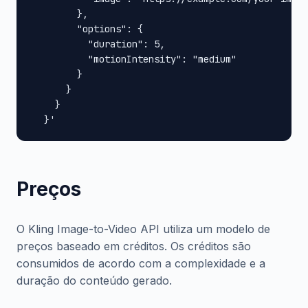
        },

        "options": {

          "duration": 5,

          "motionIntensity": "medium"

        }

      }

    }

  }'
Preços
O Kling Image-to-Video API utiliza um modelo de
preços baseado em créditos. Os créditos são
consumidos de acordo com a complexidade e a
duração do conteúdo gerado.