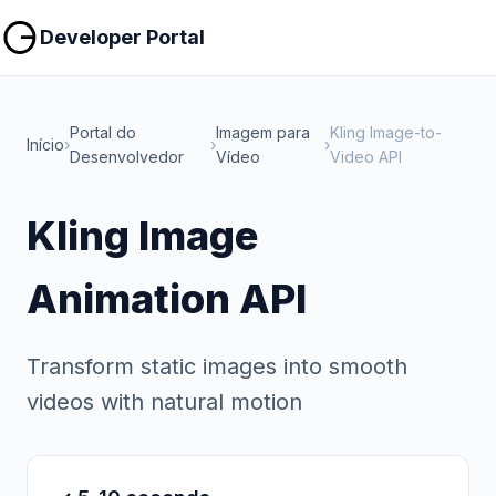
Copiar
Copiar
Developer Portal
Portal do
Imagem para
Kling Image-to-
Início
›
›
›
Desenvolvedor
Vídeo
Video API
Kling Image
Animation API
Transform static images into smooth
videos with natural motion