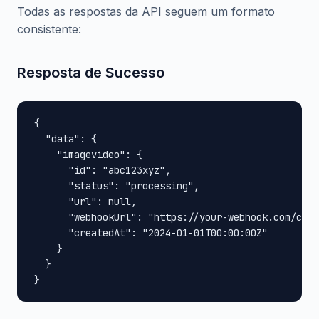
Todas as respostas da API seguem um formato
consistente:
Resposta de Sucesso
{

  "data": {

    "imagevideo": {

      "id": "abc123xyz",

      "status": "processing",

      "url": null,

      "webhookUrl": "https://your-webhook.com/call
      "createdAt": "2024-01-01T00:00:00Z"

    }

  }

}