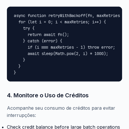
async function retryWithBackoff(fn, maxRetries = 3
  for (let i = 0; i < maxRetries; i++) {

    try {

      return await fn();

    } catch (error) {

      if (i === maxRetries - 1) throw error;

      await sleep(Math.pow(2, i) * 1000);

    }

  }

}
4. Monitore o Uso de Créditos
Acompanhe seu consumo de créditos para evitar
interrupções:
Check credit balance before large batch operations