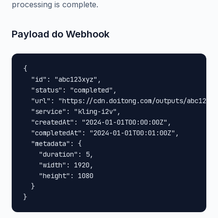
processing is complete.
Payload do Webhook
{

  "id": "abc123xyz",

  "status": "completed",

  "url": "https://cdn.doitong.com/outputs/abc123xy
  "service": "kling-i2v",

  "createdAt": "2024-01-01T00:00:00Z",

  "completedAt": "2024-01-01T00:01:00Z",

  "metadata": {

    "duration": 5,

    "width": 1920,

    "height": 1080

  }

}