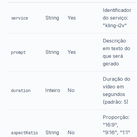
Identificador
String
Yes
do serviço:
service
"kling-i2v"
Descrição
em texto do
String
Yes
prompt
que será
gerado
Duração do
vídeo em
Inteiro
No
duration
segundos
(padrão: 5)
Proporção:
"16:9",
String
No
"9:16", "1:1"
aspectRatio