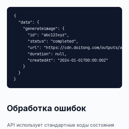
{

  "data": {

    "generateimage": {

      "id": "abc123xyz",

      "status": "completed",

      "url": "https://cdn.doitong.com/outputs/abc1
      "duration": null,

      "createdAt": "2024-01-01T00:00:00Z"

    }

  }

}
Обработка ошибок
API использует стандартные коды состояния