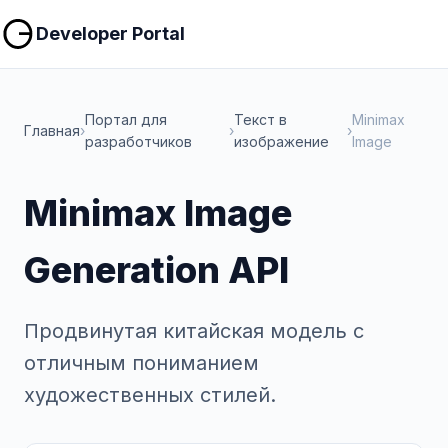
Копировать
Копировать
Developer Portal
Портал для
Текст в
Minimax
Главная
›
›
›
разработчиков
изображение
Image
Minimax Image
Generation API
Продвинутая китайская модель с
отличным пониманием
художественных стилей.