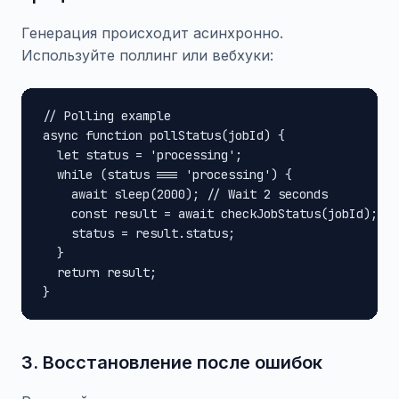
Генерация происходит асинхронно.
Используйте поллинг или вебхуки:
// Polling example

async function pollStatus(jobId) {

  let status = 'processing';

  while (status === 'processing') {

    await sleep(2000); // Wait 2 seconds

    const result = await checkJobStatus(jobId);

    status = result.status;

  }

  return result;

}
3. Восстановление после ошибок