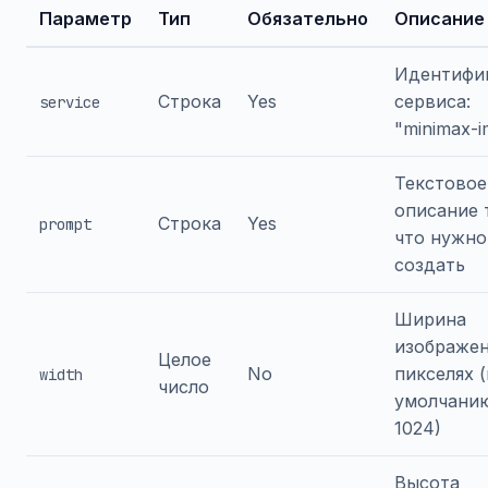
Параметр
Тип
Обязательно
Описание
Идентифи
Строка
Yes
сервиса:
service
"minimax-i
Текстовое
описание 
Строка
Yes
prompt
что нужно
создать
Ширина
изображен
Целое
No
пикселях 
width
число
умолчани
1024)
Высота