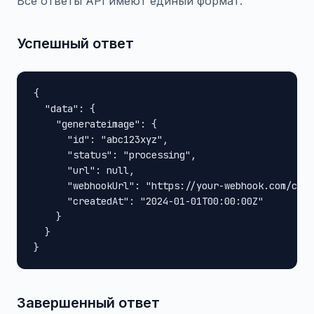
Все ответы API имеют единый формат:
Успешный ответ
{

  "data": {

    "generateimage": {

      "id": "abc123xyz",

      "status": "processing",

      "url": null,

      "webhookUrl": "https://your-webhook.com/call
      "createdAt": "2024-01-01T00:00:00Z"

    }

  }

}
Завершенный ответ