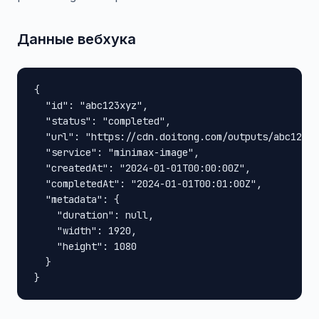
Данные вебхука
{

  "id": "abc123xyz",

  "status": "completed",

  "url": "https://cdn.doitong.com/outputs/abc123xy
  "service": "minimax-image",

  "createdAt": "2024-01-01T00:00:00Z",

  "completedAt": "2024-01-01T00:01:00Z",

  "metadata": {

    "duration": null,

    "width": 1920,

    "height": 1080

  }

}