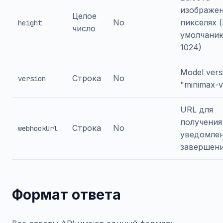
изображен
Целое
No
пикселях 
height
число
умолчани
1024)
Model vers
Строка
No
version
"minimax-v
URL для
получения
Строка
No
webhookUrl
уведомлен
завершен
Формат ответа