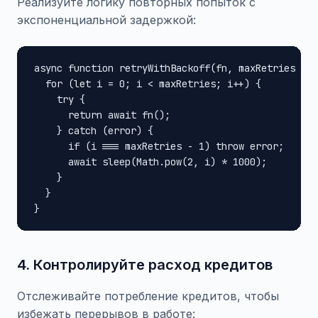
Реализуйте логику повторных попыток с
экспоненциальной задержкой:
async function retryWithBackoff(fn, maxRetries = 3
  for (let i = 0; i < maxRetries; i++) {

    try {

      return await fn();

    } catch (error) {

      if (i === maxRetries - 1) throw error;

      await sleep(Math.pow(2, i) * 1000);

    }

  }

}
4. Контролируйте расход кредитов
Отслеживайте потребление кредитов, чтобы
избежать перерывов в работе: