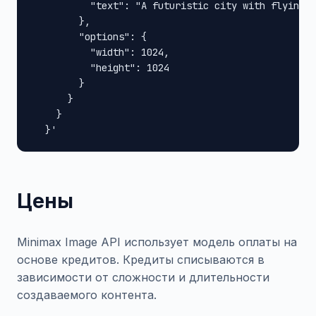
          "text": "A futuristic city with flying c
        },

        "options": {

          "width": 1024,

          "height": 1024

        }

      }

    }

  }'
Цены
Minimax Image API использует модель оплаты на
основе кредитов. Кредиты списываются в
зависимости от сложности и длительности
создаваемого контента.