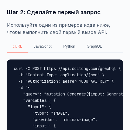
Шаг 2: Сделайте первый запрос
Используйте один из примеров кода ниже,
чтобы выполнить свой первый вызов API.
cURL
JavaScript
Python
GraphQL
curl -X POST https://api.doitong.com/graphql \

  -H "Content-Type: application/json" \

  -H "Authorization: Bearer YOUR_API_KEY" \

  -d '{

    "query": "mutation Generate($input: GenerateIn
    "variables": {

      "input": {

        "type": "IMAGE",

        "provider": "minimax-image",

        "input": {
