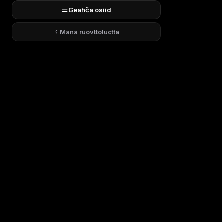
Geahča osiid
Mana ruovttoluotta