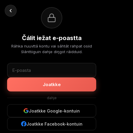
Čálit iežat e-poastta
Ráhka nuuvttá kontu vai sáhtát rahpat osiid
šlánttiiguin dahje diŋgot ráidduid.
Joatkke
dahje
Joatkke Google-kontuin
Joatkke Facebook-kontuin