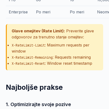
Enterprise
Po meri
Po meri
Neome
Glave omejitev (Rate Limit):
Preverite glave
odgovorov za trenutno stanje omejitev:
: Maximum requests per
X-RateLimit-Limit
window
: Requests remaining
X-RateLimit-Remaining
: Window reset timestamp
X-RateLimit-Reset
Najboljše prakse
1. Optimizirajte svoje pozive