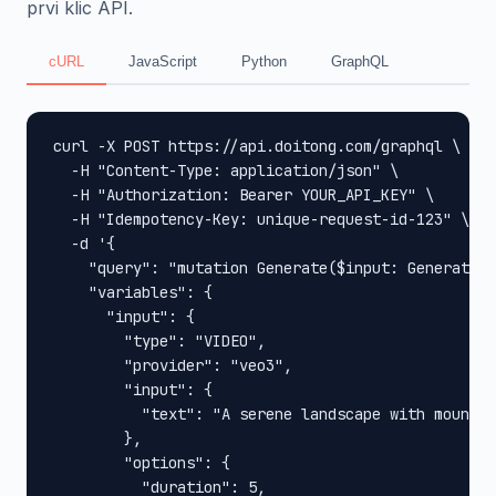
prvi klic API.
cURL
JavaScript
Python
GraphQL
curl -X POST https://api.doitong.com/graphql \

  -H "Content-Type: application/json" \

  -H "Authorization: Bearer YOUR_API_KEY" \

  -H "Idempotency-Key: unique-request-id-123" \

  -d '{

    "query": "mutation Generate($input: GenerateIn
    "variables": {

      "input": {

        "type": "VIDEO",

        "provider": "veo3",

        "input": {

          "text": "A serene landscape with mountai
        },

        "options": {

          "duration": 5,
