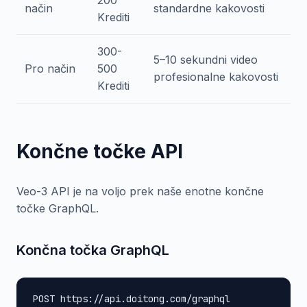
200
način
standardne kakovosti
Krediti
300-
5–10 sekundni video
Pro način
500
profesionalne kakovosti
Krediti
Končne točke API
Veo-3 API je na voljo prek naše enotne končne
točke GraphQL.
Končna točka GraphQL
POST https://api.doitong.com/graphql