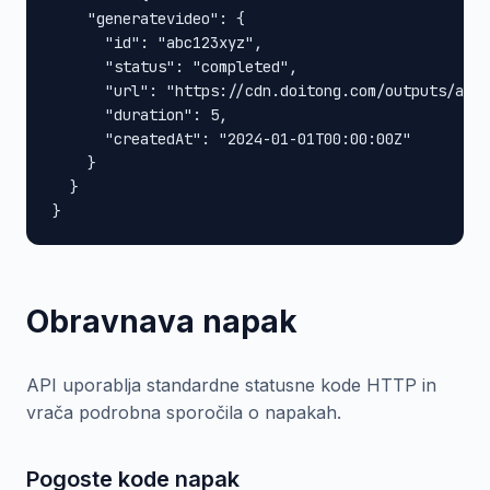
    "generatevideo": {

      "id": "abc123xyz",

      "status": "completed",

      "url": "https://cdn.doitong.com/outputs/abc1
      "duration": 5,

      "createdAt": "2024-01-01T00:00:00Z"

    }

  }

}
Obravnava napak
API uporablja standardne statusne kode HTTP in
vrača podrobna sporočila o napakah.
Pogoste kode napak