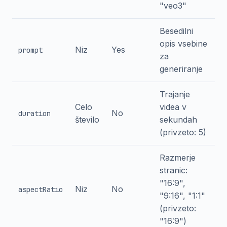
"veo3"
Besedilni
opis vsebine
Niz
Yes
prompt
za
generiranje
Trajanje
Celo
videa v
No
duration
število
sekundah
(privzeto: 5)
Razmerje
stranic:
"16:9",
Niz
No
aspectRatio
"9:16", "1:1"
(privzeto:
"16:9")