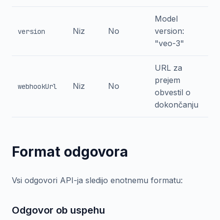
Model
Niz
No
version:
version
"veo-3"
URL za
prejem
Niz
No
webhookUrl
obvestil o
dokončanju
Format odgovora
Vsi odgovori API-ja sledijo enotnemu formatu:
Odgovor ob uspehu