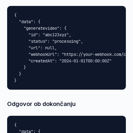
{

  "data": {

    "generatevideo": {

      "id": "abc123xyz",

      "status": "processing",

      "url": null,

      "webhookUrl": "https://your-webhook.com/call
      "createdAt": "2024-01-01T00:00:00Z"

    }

  }

}
Odgovor ob dokončanju
{

  "data": {
