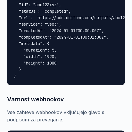
  "id": "abc123xyz",

  "status": "completed",

  "url": "https://cdn.doitong.com/outputs/abc123xy
  "service": "veo3",

  "createdAt": "2024-01-01T00:00:00Z",

  "completedAt": "2024-01-01T00:01:00Z",

  "metadata": {

    "duration": 5,

    "width": 1920,

    "height": 1080

  }

}
Varnost webhookov
Vse zahteve webhookov vključujejo glavo s
podpisom za preverjanje: