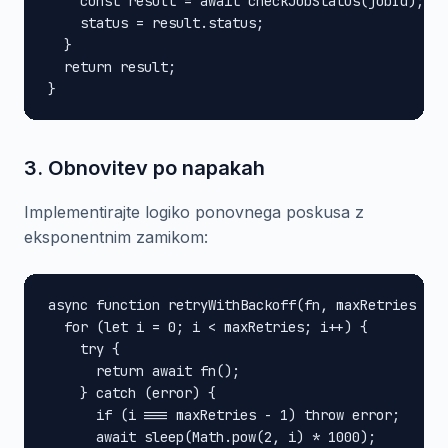
    const result = await checkJobStatus(jobId);

    status = result.status;

  }

  return result;

}
3. Obnovitev po napakah
Implementirajte logiko ponovnega poskusa z
eksponentnim zamikom:
async function retryWithBackoff(fn, maxRetries = 3
  for (let i = 0; i < maxRetries; i++) {

    try {

      return await fn();

    } catch (error) {

      if (i === maxRetries - 1) throw error;

      await sleep(Math.pow(2, i) * 1000);
