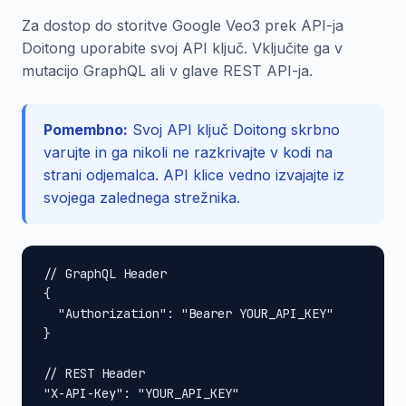
Za dostop do storitve Google Veo3 prek API-ja
Doitong uporabite svoj API ključ. Vključite ga v
mutacijo GraphQL ali v glave REST API-ja.
Pomembno:
Svoj API ključ Doitong skrbno
varujte in ga nikoli ne razkrivajte v kodi na
strani odjemalca. API klice vedno izvajajte iz
svojega zalednega strežnika.
// GraphQL Header

{

  "Authorization": "Bearer YOUR_API_KEY"

}

// REST Header

"X-API-Key": "YOUR_API_KEY"