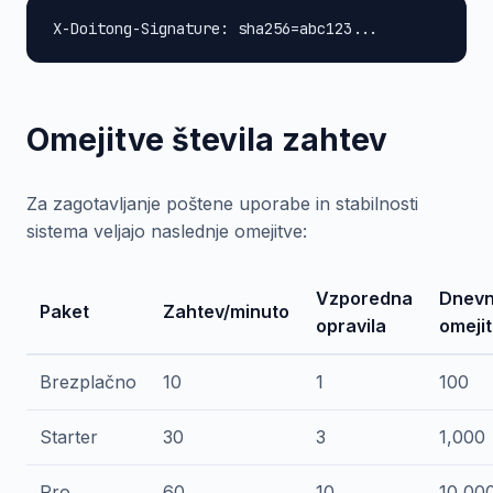
X-Doitong-Signature: sha256=abc123...
Omejitve števila zahtev
Za zagotavljanje poštene uporabe in stabilnosti
sistema veljajo naslednje omejitve:
Vzporedna
Dnev
Paket
Zahtev/minuto
opravila
omeji
Brezplačno
10
1
100
Starter
30
3
1,000
Pro
60
10
10,00