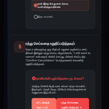
நான் இதை போதுமான அளவு
பயன்படுத்துவதில்லை
இதர காரணம்
ரத்து செய்வதை உறுதிப்படுத்தவும்
5
தொடர உங்களுக்கு ஒரு சிறப்புச் சலுகை வழங்கப்படலாம்.
நீங்கள் இன்னும் ரத்து செய்ய விரும்பினால், "I still want to
cancel" என்பதைக் கிளிக் செய்து, பின்னர் சிவப்பு நிற
"Confirm Cancellation" பொத்தானைக் கொண்டு
உறுதிப்படுத்தவும்.
தானியங்கி புதுப்பித்தலை முடக்கவா?
அடுத்த பில்லிங் தேதி வரை உங்கள் சந்தா செயலில்
இருக்கும். அதன் பிறகு, பிரீமியம் அம்சங்களுக்கான
அணுகலை இழப்பீர்கள்.
திட்டத்தைத்
ரத்து செய்வதை
தொடரவும்
உறுதிப்படுத்தவும்
←