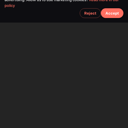
policy
Reject
Accept
SPACEFOX UNIPESSOAL LDA
©
2026
SPACEFOX UNIPESSOAL LDA. All rights reserved.
Tax ID:
519184963
Mailing Address:
Rua das Glicinias N22,
2865-769 Fernao Ferro,
Portugal
Useful Links
Home