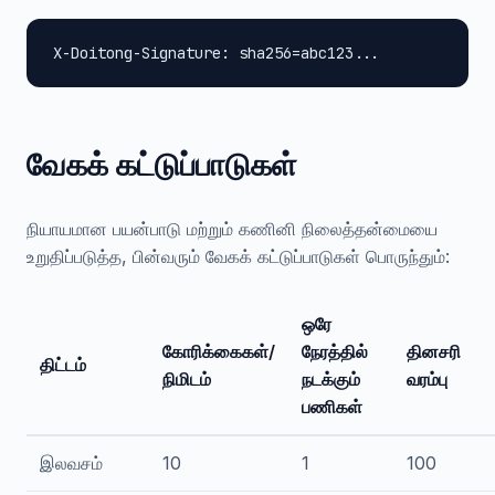
X-Doitong-Signature: sha256=abc123...
வேகக் கட்டுப்பாடுகள்
நியாயமான பயன்பாடு மற்றும் கணினி நிலைத்தன்மையை
உறுதிப்படுத்த, பின்வரும் வேகக் கட்டுப்பாடுகள் பொருந்தும்:
ஒரே
கோரிக்கைகள்/
நேரத்தில்
தினசரி
திட்டம்
நிமிடம்
நடக்கும்
வரம்பு
பணிகள்
இலவசம்
10
1
100