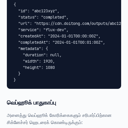
{

  "id": "abc123xyz",

  "status": "completed",

  "url": "https://cdn.doitong.com/outputs/abc123xy
  "service": "flux-dev",

  "createdAt": "2024-01-01T00:00:00Z",

  "completedAt": "2024-01-01T00:01:00Z",

  "metadata": {

    "duration": null,

    "width": 1920,

    "height": 1080

  }

}
வெப்ஹூக் பாதுகாப்பு
அனைத்து வெப்ஹூக் கோரிக்கைகளும் சரிபார்ப்பிற்கான
சிக்னேச்சர் ஹெடரைக் கொண்டிருக்கும்: