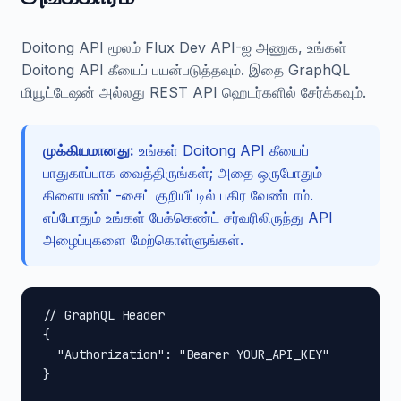
Doitong API மூலம் Flux Dev API-ஐ அணுக, உங்கள்
Doitong API கீயைப் பயன்படுத்தவும். இதை GraphQL
மியூட்டேஷன் அல்லது REST API ஹெடர்களில் சேர்க்கவும்.
முக்கியமானது:
உங்கள் Doitong API கீயைப்
பாதுகாப்பாக வைத்திருங்கள்; அதை ஒருபோதும்
கிளையண்ட்-சைட் குறியீட்டில் பகிர வேண்டாம்.
எப்போதும் உங்கள் பேக்கெண்ட் சர்வரிலிருந்து API
அழைப்புகளை மேற்கொள்ளுங்கள்.
// GraphQL Header

{

  "Authorization": "Bearer YOUR_API_KEY"

}
