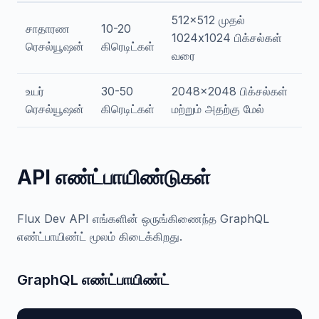
512x512 முதல்
சாதாரண
10-20
1024x1024 பிக்சல்கள்
ரெசல்யூஷன்
கிரெடிட்கள்
வரை
உயர்
30-50
2048x2048 பிக்சல்கள்
ரெசல்யூஷன்
கிரெடிட்கள்
மற்றும் அதற்கு மேல்
API எண்ட்பாயிண்டுகள்
Flux Dev API எங்களின் ஒருங்கிணைந்த GraphQL
எண்ட்பாயிண்ட் மூலம் கிடைக்கிறது.
GraphQL எண்ட்பாயிண்ட்