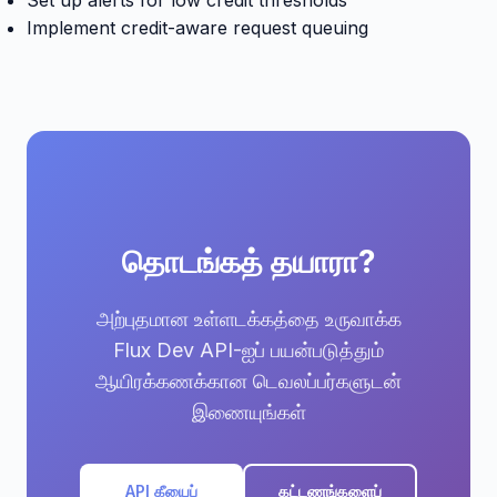
Set up alerts for low credit thresholds
Implement credit-aware request queuing
தொடங்கத் தயாரா?
அற்புதமான உள்ளடக்கத்தை உருவாக்க
Flux Dev API-ஐப் பயன்படுத்தும்
ஆயிரக்கணக்கான டெவலப்பர்களுடன்
இணையுங்கள்
API கீயைப்
கட்டணங்களைப்