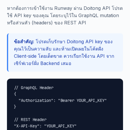
หากต้องการเข้าใช้งาน Runway ผ่าน Doitong API โปรด
ใช้ API key ของคุณ โดยระบุไว้ใน GraphQL mutation
หรือส่วนหัว (headers) ของ REST API
ข้อสำคัญ:
โปรดเก็บรักษา Doitong API key ของ
คุณไว้เป็นความลับ และห้ามเปิดเผยในโค้ดฝั่ง
Client-side โดยเด็ดขาด ควรเรียกใช้งาน API จาก
เซิร์ฟเวอร์ฝั่ง Backend เสมอ
// GraphQL Header

{

  "Authorization": "Bearer YOUR_API_KEY"

}

// REST Header

"X-API-Key": "YOUR_API_KEY"