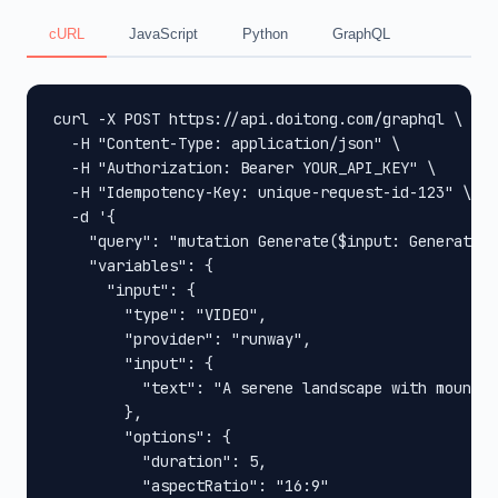
cURL
JavaScript
Python
GraphQL
curl -X POST https://api.doitong.com/graphql \

  -H "Content-Type: application/json" \

  -H "Authorization: Bearer YOUR_API_KEY" \

  -H "Idempotency-Key: unique-request-id-123" \

  -d '{

    "query": "mutation Generate($input: GenerateIn
    "variables": {

      "input": {

        "type": "VIDEO",

        "provider": "runway",

        "input": {

          "text": "A serene landscape with mountai
        },

        "options": {

          "duration": 5,

          "aspectRatio": "16:9"
