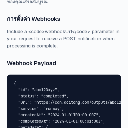
ของคุณเสร็จสมบูรณ์
การตั้งค่า Webhooks
Include a <code>webhookUrl</code> parameter in
your request to receive a POST notification when
processing is complete.
Webhook Payload
{

  "id": "abc123xyz",

  "status": "completed",

  "url": "https://cdn.doitong.com/outputs/abc123xy
  "service": "runway",

  "createdAt": "2024-01-01T00:00:00Z",

  "completedAt": "2024-01-01T00:01:00Z",

  "metadata": {
