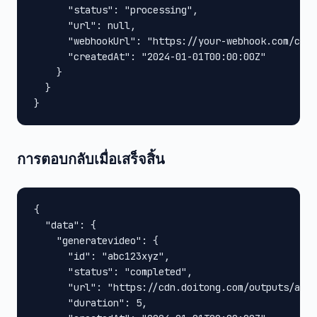
      "status": "processing",

      "url": null,

      "webhookUrl": "https://your-webhook.com/call
      "createdAt": "2024-01-01T00:00:00Z"

    }

  }

}
การตอบกลับเมื่อเสร็จสิ้น
{

  "data": {

    "generatevideo": {

      "id": "abc123xyz",

      "status": "completed",

      "url": "https://cdn.doitong.com/outputs/abc1
      "duration": 5,
