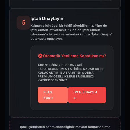
İptali Onaylayın
5
Kalmanız için özel bir teklif görebilirsiniz. Yine de
iptal etmek istiyorsanız, "Yine de iptal etmek
istiyorum"a tıklayın ve ardından kırmızı "İptali Onayla"
butonuyla onaylayın.
Otomatik Yenileme Kapatılsın mı?
ABONELIĞINIZ BIR SONRAKI
FATURALANDIRMA TARIHINE KADAR AKTIF
KALACAKTIR. BU TARIHTEN SONRA
PREMIUM ÖZELLIKLERE ERIŞIMINIZI
KAYBEDECEKSINIZ.
PLANI
İPTALI ONAYLA
KORU
←
İptal işleminden sonra aboneliğiniz mevcut faturalandırma