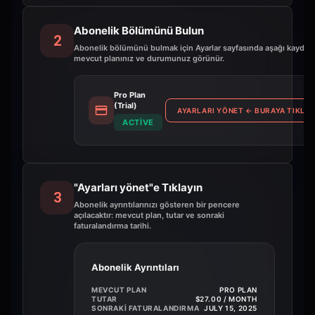
Abonelik Bölümünü Bulun
2
Abonelik bölümünü bulmak için Ayarlar sayfasında aşağı kaydırı
mevcut planınız ve durumunuz görünür.
Pro Plan
(Trial)
AYARLARI YÖNET
←
BURAYA TIKLAY
ACTIVE
"Ayarları yönet"e Tıklayın
3
Abonelik ayrıntılarınızı gösteren bir pencere
açılacaktır: mevcut plan, tutar ve sonraki
faturalandırma tarihi.
Abonelik Ayrıntıları
MEVCUT PLAN
PRO PLAN
TUTAR
$27.00 / MONTH
SONRAKI FATURALANDIRMA
JULY 15, 2025