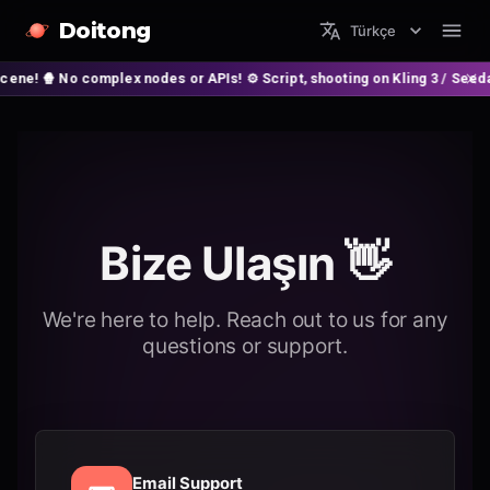
Doitong
Türkçe
 No complex nodes or APIs! ⚙️ Script, shooting on Kling 3 / Seedance 2 an
Bize Ulaşın 👋
We're here to help. Reach out to us for any
questions or support.
Email Support