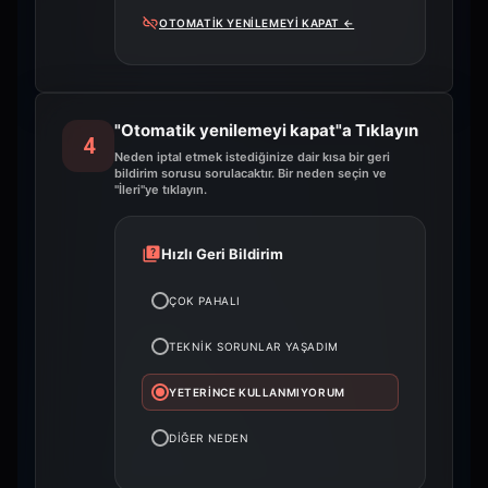
OTOMATIK YENILEMEYI KAPAT
←
"Otomatik yenilemeyi kapat"a Tıklayın
4
Neden iptal etmek istediğinize dair kısa bir geri
bildirim sorusu sorulacaktır. Bir neden seçin ve
"İleri"ye tıklayın.
Hızlı Geri Bildirim
ÇOK PAHALI
TEKNIK SORUNLAR YAŞADIM
YETERINCE KULLANMIYORUM
DIĞER NEDEN